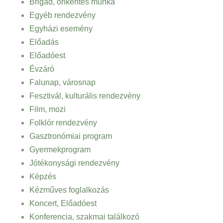
Brigád, önkéntes munka
Egyéb rendezvény
Egyházi esemény
Előadás
Előadóest
Évzáró
Falunap, városnap
Fesztivál, kulturális rendezvény
Film, mozi
Folklór rendezvény
Gasztronómiai program
Gyermekprogram
Jótékonysági rendezvény
Képzés
Kézműves foglalkozás
Koncert, Előadóest
Konferencia, szakmai találkozó