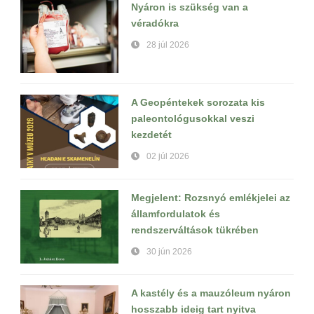
Nyáron is szükség van a
véradókra
28 júl 2026
A Geopéntekek sorozata kis
paleontológusokkal veszi
kezdetét
02 júl 2026
Megjelent: Rozsnyó emlékjelei az
államfordulatok és
rendszerváltások tükrében
30 jún 2026
A kastély és a mauzóleum nyáron
hosszabb ideig tart nyitva