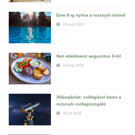
Este 8-ig nyitva a rozsnyói strand
03 aug 2026
Heti ebédmenü augusztus 3-tól
03 aug 2026
Állásajánlat: csillagászt keres a
rozsnyói csillagvizsgáló
29 júl 2026