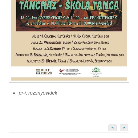
pr-i, rozsnyovidek
<
>