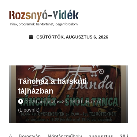
CSÜTÖRTÖK, AUGUSZTUS 6, 2026
Táncház a hárskúti
tájházban
2020 augusztus 20. 18:00 - Hárskút
(Lipovník)
A Borostyán Néptáncműhely
augusztus 20-i