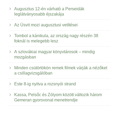
Augusztus 12-én várható a Perseidák
leglátványosabb éjszakája
Az Úsvit mozi augusztusi vetítései
Tombol a kánikula, az ország nagy részén 38
foknál is melegebb lesz
A szlovákiai magyar könyvtárosok – mindig
mozgásban
Minden csütörtökön remek filmek várják a nézőket
a csillagvizsgálóban
Este 8-ig nyitva a rozsnyói strand
Kassa, Pelsőc és Zólyom között változik három
Gemeran gyorsvonat menetrendje