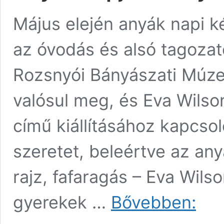
Május elején anyák napi 
az óvodás és alsó tagozat
Rozsnyói Bányászati Múze
valósul meg, és Eva Wilso
című kiállításához kapcso
szeretet, beleértve az any
rajz, fafaragás – Eva Wilso
Anyák
gyerekek …
Bővebben:
napja
a