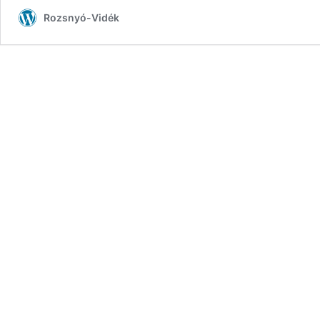
Bányász
Rozsnyó-Vidék
Múzeum