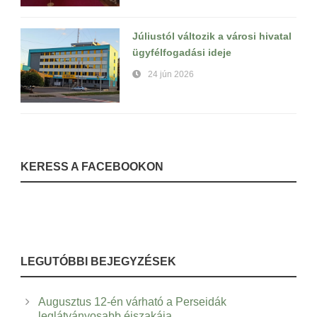
Júliustól változik a városi hivatal
ügyfélfogadási ideje
24 jún 2026
KERESS A FACEBOOKON
LEGUTÓBBI BEJEGYZÉSEK
Augusztus 12-én várható a Perseidák
leglátványosabb éjszakája