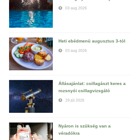
03 aug 2026
Heti ebédmenü augusztus 3-tól
03 aug 2026
Állásajánlat: csillagászt keres a
rozsnyói csillagvizsgáló
29 júl 2026
Nyáron is szükség van a
véradókra