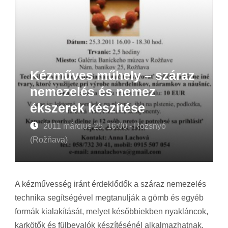
Kézműves műhely – száraz
nemezelés és nemez
ékszerek készítése
2011 március 25. 16:00 - Rozsnyó
(Rožňava)
A kézművesség iránt érdeklődők a száraz nemezelés
technika segítségével megtanulják a gömb és egyéb
formák kialakítását, melyet későbbiekben nyakláncok,
karkötők és fülbevalók készítésénél alkalmazhatnak.