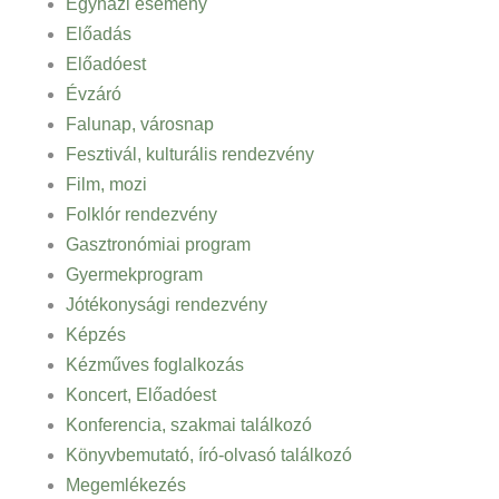
Egyházi esemény
Előadás
Előadóest
Évzáró
Falunap, városnap
Fesztivál, kulturális rendezvény
Film, mozi
Folklór rendezvény
Gasztronómiai program
Gyermekprogram
Jótékonysági rendezvény
Képzés
Kézműves foglalkozás
Koncert, Előadóest
Konferencia, szakmai találkozó
Könyvbemutató, író-olvasó találkozó
Megemlékezés