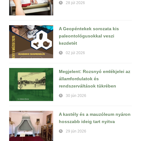
28 júl 2026
A Geopéntekek sorozata kis
paleontológusokkal veszi
kezdetét
02 júl 2026
Megjelent: Rozsnyó emlékjelei az
államfordulatok és
rendszerváltások tükrében
30 jún 2026
A kastély és a mauzóleum nyáron
hosszabb ideig tart nyitva
29 jún 2026