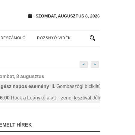
SZOMBAT, AUGUSZTUS 8, 2026
BESZÁMOLÓ
ROZSNYÓ-VIDÉK
<
>
ombat, 8 augusztus
Egész napos esemény
III. Gombaszögi biciklitúra
6:00
Rock a Leánykő alatt – zenei fesztivál Jólészen
IEMELT HÍREK