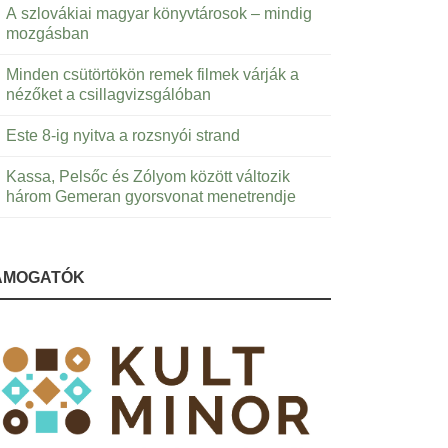
A szlovákiai magyar könyvtárosok – mindig
mozgásban
Minden csütörtökön remek filmek várják a
nézőket a csillagvizsgálóban
Este 8-ig nyitva a rozsnyói strand
Kassa, Pelsőc és Zólyom között változik
három Gemeran gyorsvonat menetrendje
ÁMOGATÓK