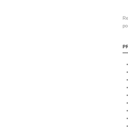
Re
po
P