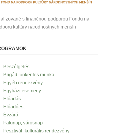
alizované s finančnou podporou Fondu na
dporu kultúry národnostných menšín
ROGRAMOK
Beszélgetés
Brigád, önkéntes munka
Egyéb rendezvény
Egyházi esemény
Előadás
Előadóest
Évzáró
Falunap, városnap
Fesztivál, kulturális rendezvény