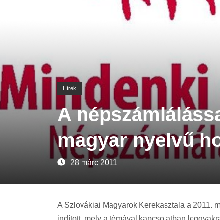
Hírek
A népszámlálássa
magyar nyelvű ho
28 márc 2011
A Szlovákiai Magyarok Kerekasztala a 2011. m
indított, mely a témával kapcsolatban leggyak