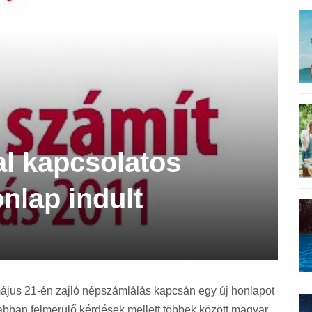
l kapcsolatos
nlap indult
ájus 21-én zajló népszámlálás kapcsán egy új honlapot
rabban felmerülő kérdések mellett többek között magyar