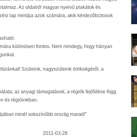
tartalmaz. Az oldalról magyar nyelvű plakátok és
kezési lap mintája azok számára, akik kérdezőbiztosok
asható:
ámára különösen fontos. Nem mindegy, hogy hányan
gunkat.
ltúránkat! Szüleink, nagyszüleink örökségéről, a
álata, az anyagi támogatások, a régiók fejlődése függ
en és régióinkban.
úrájában minél sokszínűbb ország marad!”
2011-03-28