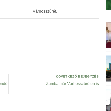
Várhosszúrét,
KÖVETKEZŐ BEJEGYZÉS
ondó
Zumba már Várhosszúréten is