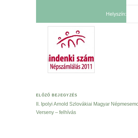
Helyszín:
ELŐZŐ BEJEGYZÉS
II. Ipolyi Arnold Szlovákiai Magyar Népmesem
Verseny – felhívás