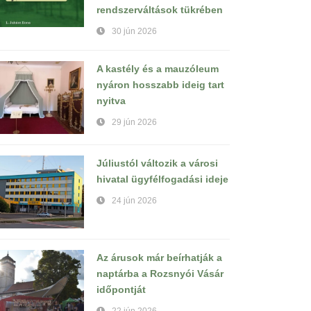
rendszerváltások tükrében
30 jún 2026
A kastély és a mauzóleum
nyáron hosszabb ideig tart
nyitva
29 jún 2026
Júliustól változik a városi
hivatal ügyfélfogadási ideje
24 jún 2026
Az árusok már beírhatják a
naptárba a Rozsnyói Vásár
időpontját