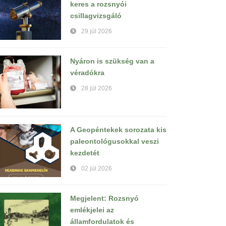
keres a rozsnyói
csillagvizsgáló
29 júl 2026
Nyáron is szükség van a
véradókra
28 júl 2026
A Geopéntekek sorozata kis
paleontológusokkal veszi
kezdetét
02 júl 2026
Megjelent: Rozsnyó
emlékjelei az
államfordulatok és