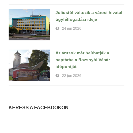
Júliustól változik a városi hivatal
ügyfélfogadási ideje
24 jún 2026
Az árusok már beírhatják a
naptárba a Rozsnyói Vásár
időpontját
22 jún 2026
KERESS A FACEBOOKON