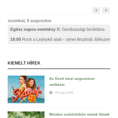
<
>
szombat, 8 augusztus
Egész napos esemény
III. Gombaszögi biciklitúra
16:00
Rock a Leánykő alatt – zenei fesztivál Jólészen
KIEMELT HÍREK
Az Úsvit mozi augusztusi
vetítései
04 aug 2026
Minden csütörtökön remek filmek