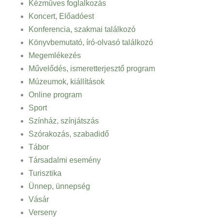
Kézműves foglalkozás
Koncert, Előadóest
Konferencia, szakmai találkozó
Könyvbemutató, író-olvasó találkozó
Megemlékezés
Művelődés, ismeretterjesztő program
Múzeumok, kiállítások
Online program
Sport
Színház, színjátszás
Szórakozás, szabadidő
Tábor
Társadalmi esemény
Turisztika
Ünnep, ünnepség
Vásár
Verseny