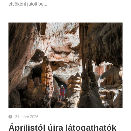
elsőként jutott be...
31 márc 2026
Áprilistól újra látogathatók