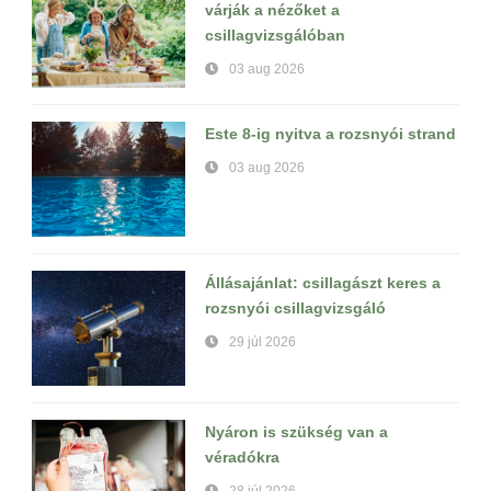
várják a nézőket a
csillagvizsgálóban
03 aug 2026
Este 8-ig nyitva a rozsnyói strand
03 aug 2026
Állásajánlat: csillagászt keres a
rozsnyói csillagvizsgáló
29 júl 2026
Nyáron is szükség van a
véradókra