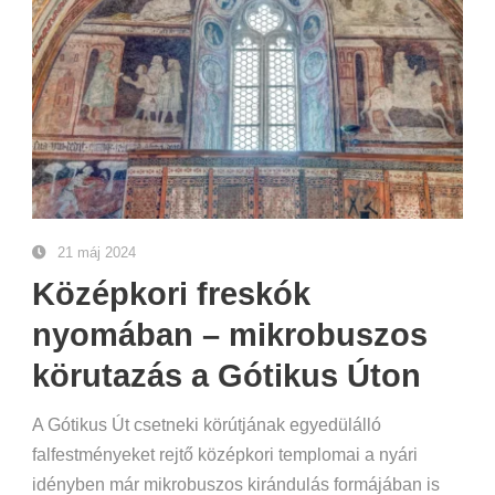
21 máj 2024
Középkori freskók
nyomában – mikrobuszos
körutazás a Gótikus Úton
A Gótikus Út csetneki körútjának egyedülálló
falfestményeket rejtő középkori templomai a nyári
idényben már mikrobuszos kirándulás formájában is