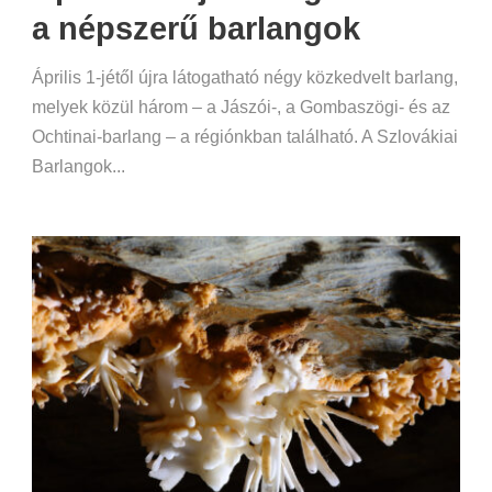
a népszerű barlangok
Április 1-jétől újra látogatható négy közkedvelt barlang,
melyek közül három – a Jászói-, a Gombaszögi- és az
Ochtinai-barlang – a régiónkban található. A Szlovákiai
Barlangok...