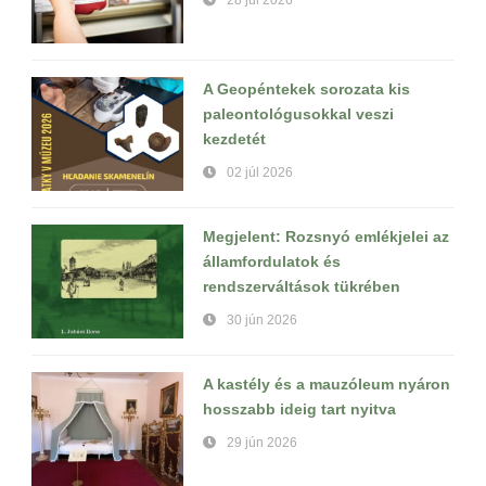
28 júl 2026
A Geopéntekek sorozata kis
paleontológusokkal veszi
kezdetét
02 júl 2026
Megjelent: Rozsnyó emlékjelei az
államfordulatok és
rendszerváltások tükrében
30 jún 2026
A kastély és a mauzóleum nyáron
hosszabb ideig tart nyitva
29 jún 2026