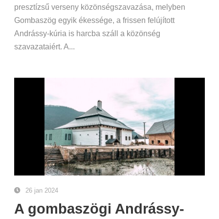
presztízsű verseny közönségszavazása, melyben
Gombaszög egyik ékessége, a frissen felújított
Andrássy-kúria is harcba száll a közönség
szavazataiért. A...
26 jan 2024
A gombaszögi Andrássy-