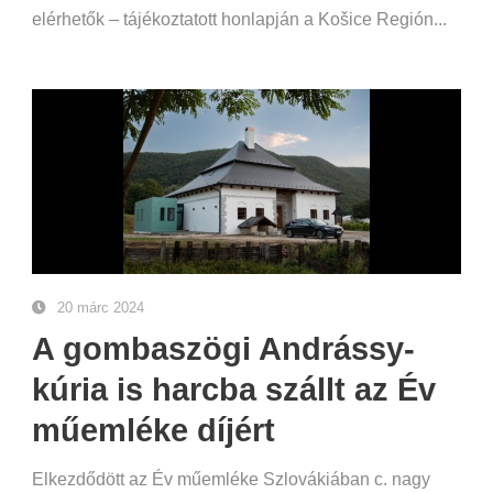
elérhetők – tájékoztatott honlapján a Košice Región...
20 márc 2024
A gombaszögi Andrássy-
kúria is harcba szállt az Év
műemléke díjért
Elkezdődött az Év műemléke Szlovákiában c. nagy