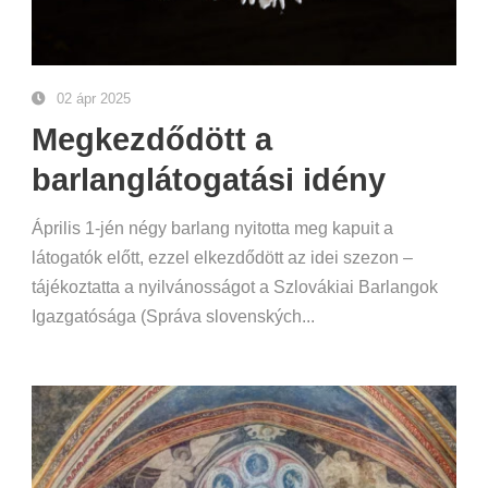
02 ápr 2025
Megkezdődött a
barlanglátogatási idény
Április 1-jén négy barlang nyitotta meg kapuit a
látogatók előtt, ezzel elkezdődött az idei szezon –
tájékoztatta a nyilvánosságot a Szlovákiai Barlangok
Igazgatósága (Správa slovenských...