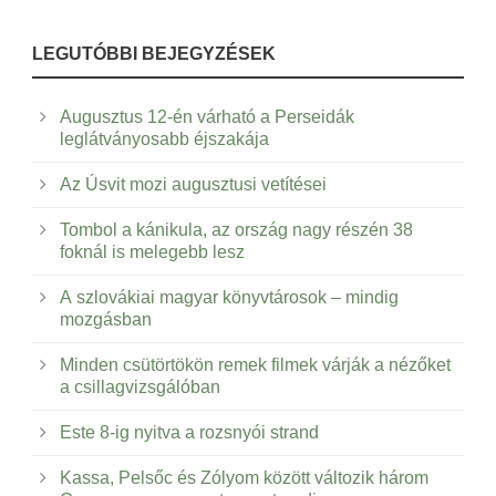
LEGUTÓBBI BEJEGYZÉSEK
Augusztus 12-én várható a Perseidák
leglátványosabb éjszakája
Az Úsvit mozi augusztusi vetítései
Tombol a kánikula, az ország nagy részén 38
foknál is melegebb lesz
A szlovákiai magyar könyvtárosok – mindig
mozgásban
Minden csütörtökön remek filmek várják a nézőket
a csillagvizsgálóban
Este 8-ig nyitva a rozsnyói strand
Kassa, Pelsőc és Zólyom között változik három