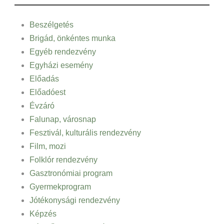
Beszélgetés
Brigád, önkéntes munka
Egyéb rendezvény
Egyházi esemény
Előadás
Előadóest
Évzáró
Falunap, városnap
Fesztivál, kulturális rendezvény
Film, mozi
Folklór rendezvény
Gasztronómiai program
Gyermekprogram
Jótékonysági rendezvény
Képzés