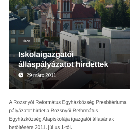
Hírek
Iskolaigazgatói
álláspályázatot hirdettek
29 márc 2011
A Rozsnyói Református Egyházközség Presbitériuma
pályázatot hirdet a Rozsnyói Református
Egyházközség Alapiskolája igazgatói állásának
betöltésére 2011. július 1-től.