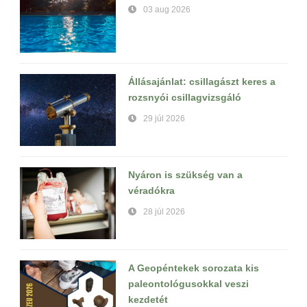
03 aug 2026
Állásajánlat: csillagászt keres a
rozsnyói csillagvizsgáló
29 júl 2026
Nyáron is szükség van a
véradókra
28 júl 2026
A Geopéntekek sorozata kis
paleontológusokkal veszi
kezdetét