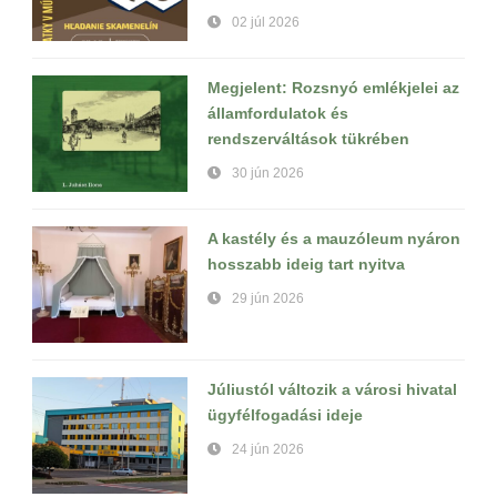
02 júl 2026
Megjelent: Rozsnyó emlékjelei az
államfordulatok és
rendszerváltások tükrében
30 jún 2026
A kastély és a mauzóleum nyáron
hosszabb ideig tart nyitva
29 jún 2026
Júliustól változik a városi hivatal
ügyfélfogadási ideje
24 jún 2026