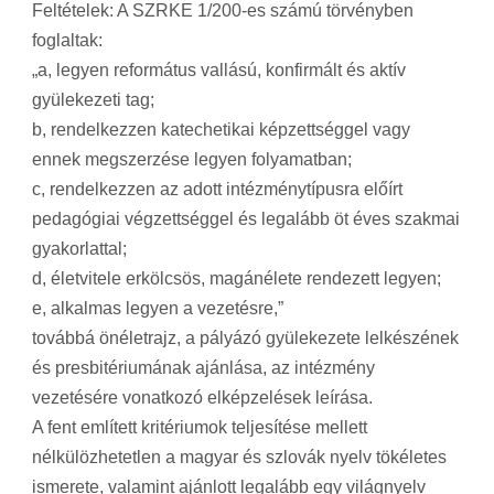
Feltételek: A SZRKE 1/200-es számú törvényben
foglaltak:
„a, legyen református vallású, konfirmált és aktív
gyülekezeti tag;
b, rendelkezzen katechetikai képzettséggel vagy
ennek megszerzése legyen folyamatban;
c, rendelkezzen az adott intézménytípusra előírt
pedagógiai végzettséggel és legalább öt éves szakmai
gyakorlattal;
d, életvitele erkölcsös, magánélete rendezett legyen;
e, alkalmas legyen a vezetésre,”
továbbá önéletrajz, a pályázó gyülekezete lelkészének
és presbitériumának ajánlása, az intézmény
vezetésére vonatkozó elképzelések leírása.
A fent említett kritériumok teljesítése mellett
nélkülözhetetlen a magyar és szlovák nyelv tökéletes
ismerete, valamint ajánlott legalább egy világnyelv