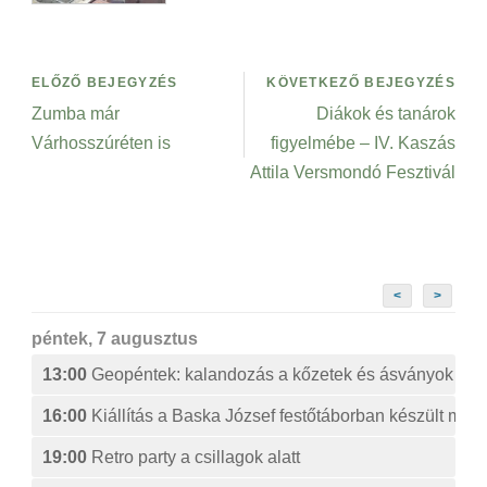
ELŐZŐ BEJEGYZÉS
KÖVETKEZŐ BEJEGYZÉS
Zumba már
Diákok és tanárok
Várhosszúréten is
figyelmébe – IV. Kaszás
Attila Versmondó Fesztivál
<
>
péntek, 7 augusztus
13:00
Geopéntek: kalandozás a kőzetek és ásványok izg
16:00
Kiállítás a Baska József festőtáborban készült műv
19:00
Retro party a csillagok alatt