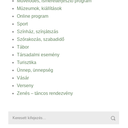
Művelődés, ismeretterjesztő program
Múzeumok, kiállítások
Online program
Sport
Színház, színjátszás
Szórakozás, szabadidő
Tábor
Társadalmi esemény
Turisztika
Ünnep, ünnepség
Vásár
Verseny
Zenés – táncos rendezvény