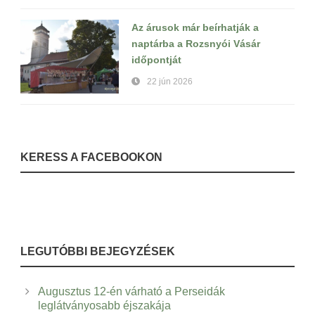
Az árusok már beírhatják a
naptárba a Rozsnyói Vásár
időpontját
22 jún 2026
KERESS A FACEBOOKON
LEGUTÓBBI BEJEGYZÉSEK
Augusztus 12-én várható a Perseidák
leglátványosabb éjszakája