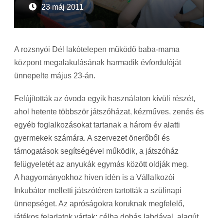
23 máj 2011
A rozsnyói Dél lakótelepen működő baba-mama
központ megalakulásának harmadik évfordulóját
ünnepelte május 23-án.
Felújították az óvoda egyik használaton kívüli részét,
ahol hetente többször játszóházat, kézműves, zenés és
egyéb foglalkozásokat tartanak a három év alatti
gyermekek számára. A szervezet önerőből és
támogatások segítségével működik, a játszóház
felügyeletét az anyukák egymás között oldják meg.
A hagyományokhoz híven idén is a Vállalkozói
Inkubátor melletti játszótéren tartották a szülinapi
ünnepséget. Az apróságokra koruknak megfelelő,
játékos feladatok vártak: célba dobás labdával, alagút