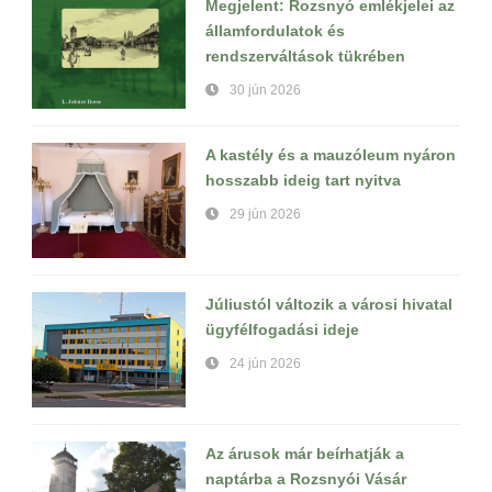
Megjelent: Rozsnyó emlékjelei az
államfordulatok és
rendszerváltások tükrében
30 jún 2026
A kastély és a mauzóleum nyáron
hosszabb ideig tart nyitva
29 jún 2026
Júliustól változik a városi hivatal
ügyfélfogadási ideje
24 jún 2026
Az árusok már beírhatják a
naptárba a Rozsnyói Vásár