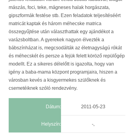
mászás, foci, teke, mágneses halak horgászata,
gipszformák festése stb. Ezen feladatok teljesítéséért
matricát kaptak és három méhecske matrica
összegyűjtése után választhattak egy ajándékot a
varázsboltban. A gyerekek nagyon élvezték a
bábszínházat is, megcsodálták az életnagyságú rókát
és méhecskét és persze a fejük felett köröző repülőgép
modellt. Ez a sikeres délelőtt is igazolta, hogy van
igény a baba-mama központ programjaira, hiszen a
városban kevés a kisgyermekes szülőknek és
csemetéiknek szóló rendezvény.
Dátum:
2011-05-23
Helyszín:
-,