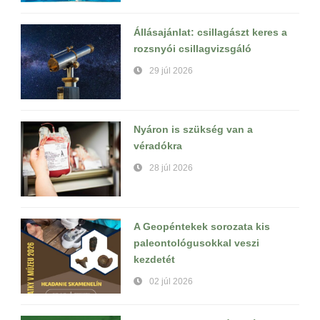
Állásajánlat: csillagászt keres a
rozsnyói csillagvizsgáló
29 júl 2026
Nyáron is szükség van a
véradókra
28 júl 2026
A Geopéntekek sorozata kis
paleontológusokkal veszi
kezdetét
02 júl 2026