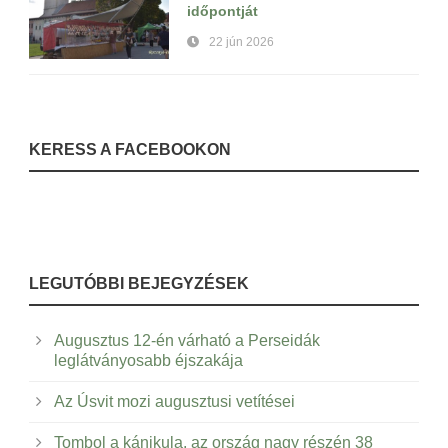
időpontját
22 jún 2026
KERESS A FACEBOOKON
LEGUTÓBBI BEJEGYZÉSEK
Augusztus 12-én várható a Perseidák
leglátványosabb éjszakája
Az Úsvit mozi augusztusi vetítései
Tombol a kánikula, az ország nagy részén 38