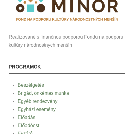
Realizované s finančnou podporou Fondu na podporu
kultúry národnostných menšín
PROGRAMOK
Beszélgetés
Brigád, önkéntes munka
Egyéb rendezvény
Egyházi esemény
Előadás
Előadóest
Évzáró