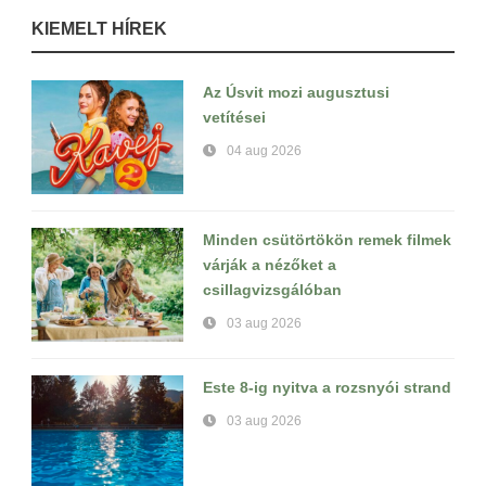
KIEMELT HÍREK
Az Úsvit mozi augusztusi
vetítései
04 aug 2026
Minden csütörtökön remek filmek
várják a nézőket a
csillagvizsgálóban
03 aug 2026
Este 8-ig nyitva a rozsnyói strand
03 aug 2026