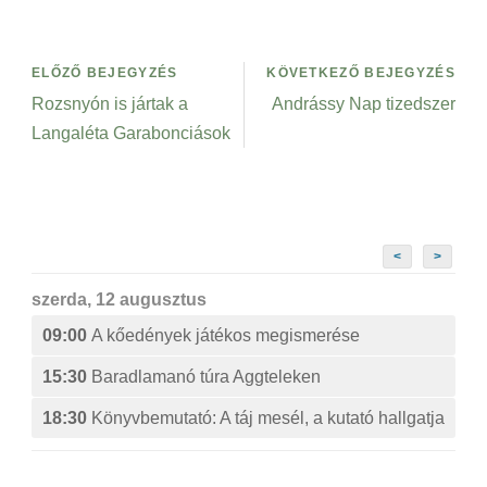
ELŐZŐ BEJEGYZÉS
KÖVETKEZŐ BEJEGYZÉS
Rozsnyón is jártak a
Andrássy Nap tizedszer
Langaléta Garabonciások
<
>
szerda, 12 augusztus
09:00
A kőedények játékos megismerése
15:30
Baradlamanó túra Aggteleken
18:30
Könyvbemutató: A táj mesél, a kutató hallgatja