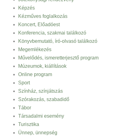
Képzés
Kézműves foglalkozás
Koncert, Előadóest
Konferencia, szakmai találkozó
Könyvbemutató, író-olvasó találkozó
Megemlékezés
Művelődés, ismeretterjesztő program
Múzeumok, kiállítások
Online program
Sport
Színház, színjátszás
Szórakozás, szabadidő
Tábor
Társadalmi esemény
Turisztika
Ünnep, ünnepség