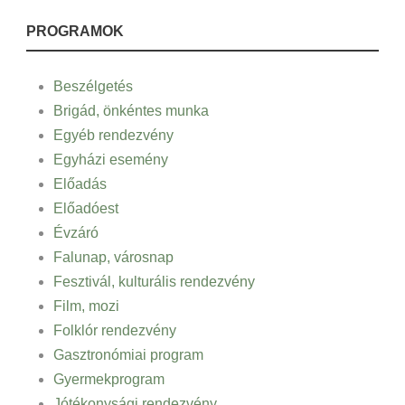
PROGRAMOK
Beszélgetés
Brigád, önkéntes munka
Egyéb rendezvény
Egyházi esemény
Előadás
Előadóest
Évzáró
Falunap, városnap
Fesztivál, kulturális rendezvény
Film, mozi
Folklór rendezvény
Gasztronómiai program
Gyermekprogram
Jótékonysági rendezvény