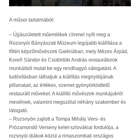
A műsor tartalmából:
– Újjászületett műemlékek címmel nyílt meg a
Rozsnyói Bányászati Múzeum legújabb kiállítása a
főtéri képzőművészeti Galériában, mely Mézes Árpád,
Koreň Sándor és Csütörtöki András restaurátorok
munkáiból mutat be egy rendhagyó válogatást. A
tudósításban láthatjuk a kiállítás megnyitójának
pillanatait, az értékes, szemet gyönyörködtető
restaurált műveket. A kiállító művészek munkájukról
mesélnek, valamint megszólal néhány szakember és
látogató.
– Rozsnyón zajlott a Tompa Mihály Vers- és
Prózamondó Verseny kelet-szlovákiai fordulója, a
rozsnyói diákok közül a rimaszombati országos