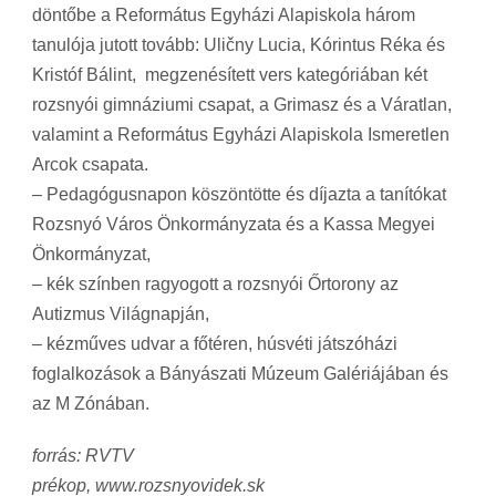
döntőbe a Református Egyházi Alapiskola három
tanulója jutott tovább: Uličny Lucia, Kórintus Réka és
Kristóf Bálint, megzenésített vers kategóriában két
rozsnyói gimnáziumi csapat, a Grimasz és a Váratlan,
valamint a Református Egyházi Alapiskola Ismeretlen
Arcok csapata.
– Pedagógusnapon köszöntötte és díjazta a tanítókat
Rozsnyó Város Önkormányzata és a Kassa Megyei
Önkormányzat,
– kék színben ragyogott a rozsnyói Őrtorony az
Autizmus Világnapján,
– kézműves udvar a főtéren, húsvéti játszóházi
foglalkozások a Bányászati Múzeum Galériájában és
az M Zónában.
forrás: RVTV
prékop, www.rozsnyovidek.sk