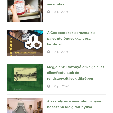
véradókra
28 júl 2026
A Geopéntekek sorozata kis
paleontológusokkal veszi
kezdetét
02 júl 2026
Megjelent: Rozsnyó emlékjelei az
államfordulatok és
rendszerváltások tükrében
30 jún 2026
A kastély és a mauzóleum nyáron
hosszabb ideig tart nyitva