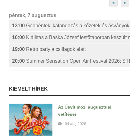
<
>
péntek, 7 augusztus
13:00
Geopéntek: kalandozás a kőzetek és ásványok izg
16:00
Kiállítás a Baska József festőtáborban készült műv
19:00
Retro party a csillagok alatt
20:00
Summer Sensation Open Air Festival 2026: ST
KIEMELT HÍREK
Az Úsvit mozi augusztusi
vetítései
04 aug 2026