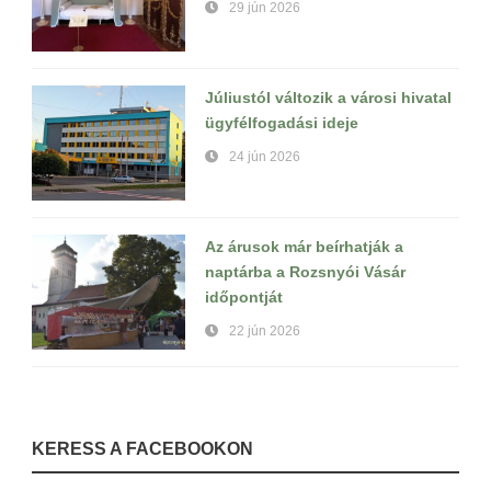
29 jún 2026
Júliustól változik a városi hivatal
ügyfélfogadási ideje
24 jún 2026
Az árusok már beírhatják a
naptárba a Rozsnyói Vásár
időpontját
22 jún 2026
KERESS A FACEBOOKON