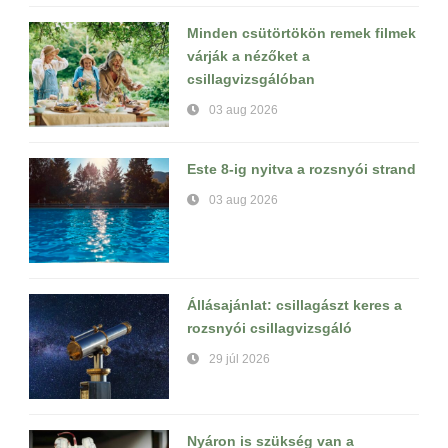
Minden csütörtökön remek filmek
várják a nézőket a
csillagvizsgálóban
03 aug 2026
Este 8-ig nyitva a rozsnyói strand
03 aug 2026
Állásajánlat: csillagászt keres a
rozsnyói csillagvizsgáló
29 júl 2026
Nyáron is szükség van a