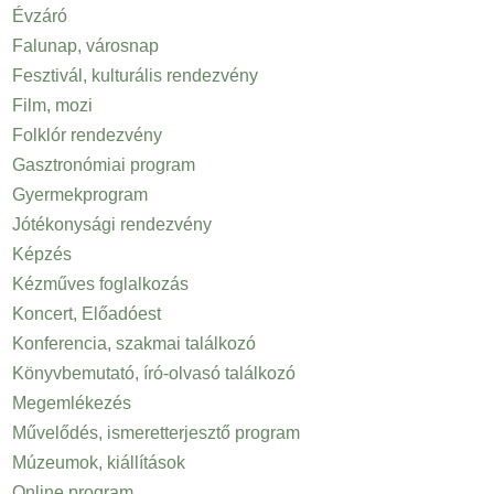
Évzáró
Falunap, városnap
Fesztivál, kulturális rendezvény
Film, mozi
Folklór rendezvény
Gasztronómiai program
Gyermekprogram
Jótékonysági rendezvény
Képzés
Kézműves foglalkozás
Koncert, Előadóest
Konferencia, szakmai találkozó
Könyvbemutató, író-olvasó találkozó
Megemlékezés
Művelődés, ismeretterjesztő program
Múzeumok, kiállítások
Online program