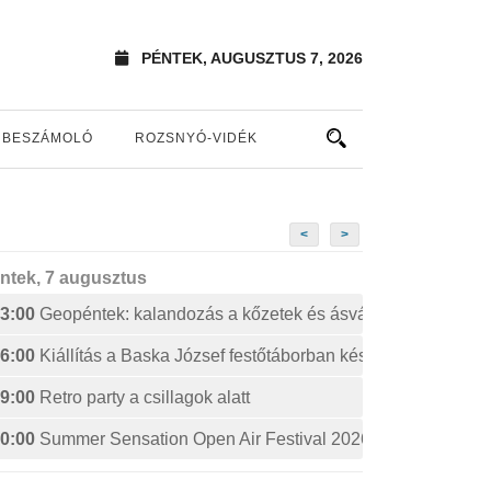
PÉNTEK, AUGUSZTUS 7, 2026
BESZÁMOLÓ
ROZSNYÓ-VIDÉK
<
>
ntek, 7 augusztus
3:00
Geopéntek: kalandozás a kőzetek és ásványok izgalmas 
6:00
Kiállítás a Baska József festőtáborban készült művekből
9:00
Retro party a csillagok alatt
0:00
Summer Sensation Open Air Festival 2026: STERBINS