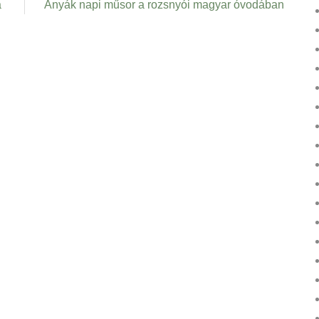
a
Anyák napi műsor a rozsnyói magyar óvodában