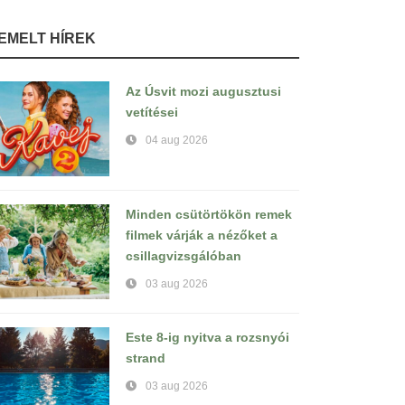
IEMELT HÍREK
Az Úsvit mozi augusztusi
vetítései
04 aug 2026
Minden csütörtökön remek
filmek várják a nézőket a
csillagvizsgálóban
03 aug 2026
Este 8-ig nyitva a rozsnyói
strand
03 aug 2026