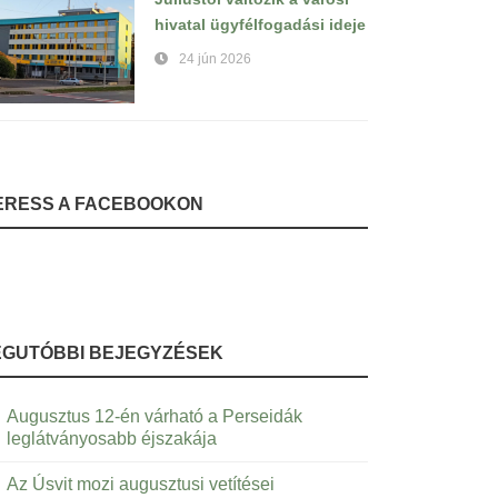
hivatal ügyfélfogadási ideje
24 jún 2026
ERESS A FACEBOOKON
EGUTÓBBI BEJEGYZÉSEK
Augusztus 12-én várható a Perseidák
leglátványosabb éjszakája
Az Úsvit mozi augusztusi vetítései