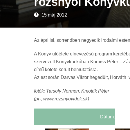
rozsnyói Könyvk
15 máj 2012
Az áprilisi, sorrendben negyedik irodalmi esten
A Könyv utóélete elnevezésű program keretébe
szervezett Könyvkuckóban Korniss Péter – 
című kötete került bemutatásra.
Az est során Darvas Viktor hegedült, Horváth Ive
fotók: Tarsoly Normen, Kmotrik Péter
(pr-, www.rozsnyovidek.sk)
Dátum: