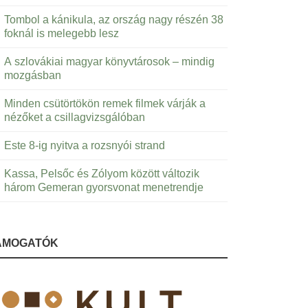
Tombol a kánikula, az ország nagy részén 38
foknál is melegebb lesz
A szlovákiai magyar könyvtárosok – mindig
mozgásban
Minden csütörtökön remek filmek várják a
nézőket a csillagvizsgálóban
Este 8-ig nyitva a rozsnyói strand
Kassa, Pelsőc és Zólyom között változik
három Gemeran gyorsvonat menetrendje
ÁMOGATÓK