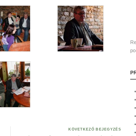
Re
po
P
KÖVETKEZŐ BEJEGYZÉS