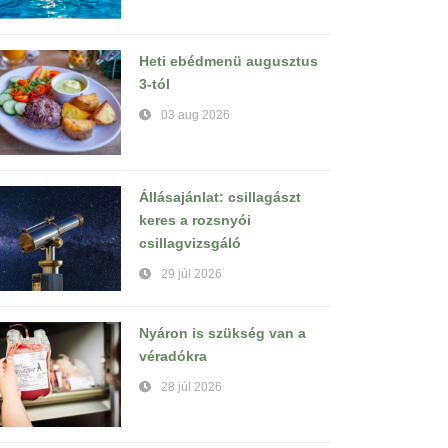
Heti ebédmenü augusztus
3-tól
03 aug 2026
Állásajánlat: csillagászt
keres a rozsnyói
csillagvizsgáló
29 júl 2026
Nyáron is szükség van a
véradókra
28 júl 2026