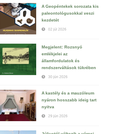
A Geopéntekek sorozata kis
paleontológusokkal veszi
kezdetét
02 júl 2026
Megjelent: Rozsnyó
emlékjelei az
államfordulatok és
rendszerváltások tükrében
30 jún 2026
A kastély és a mauzóleum
nyáron hosszabb ideig tart
nyitva
29 jún 2026
Júliustól változik a városi