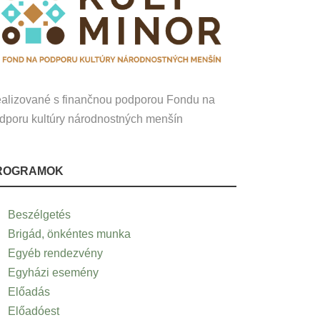
alizované s finančnou podporou Fondu na
dporu kultúry národnostných menšín
ROGRAMOK
Beszélgetés
Brigád, önkéntes munka
Egyéb rendezvény
Egyházi esemény
Előadás
Előadóest