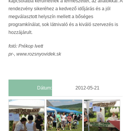
kapcsolatba kerülhetnek a természettel, az állatokkal. A
rendezvény sikeréhez a kedvező időjárás és a jól
megválasztott helyszín mellett a bőséges
programkínálat, sok látnivaló és a kiváló szervezés is
hozzájárult.
fotó: Prékop Ivett
pr-, www.rozsnyovidek.sk
Dátum:
2012-05-21