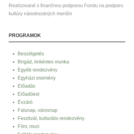
Realizované s finančnou podporou Fondu na podporu
kultúry národnostných menšín
PROGRAMOK
Beszélgetés
Brigád, önkéntes munka
Egyéb rendezvény
Egyházi esemény
Előadás
Előadóest
Évzáró
Falunap, városnap
Fesztivál, kulturális rendezvény
Film, mozi