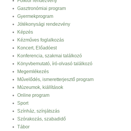
Folklór rendezvény
Gasztronómiai program
Gyermekprogram
Jótékonysági rendezvény
Képzés
Kézműves foglalkozás
Koncert, Előadóest
Konferencia, szakmai találkozó
Könyvbemutató, író-olvasó találkozó
Megemlékezés
Művelődés, ismeretterjesztő program
Múzeumok, kiállítások
Online program
Sport
Színház, színjátszás
Szórakozás, szabadidő
Tábor