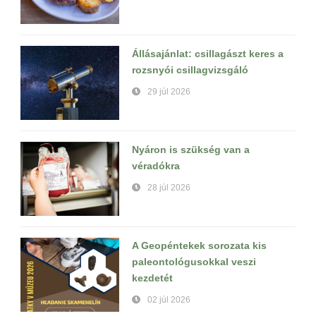
Állásajánlat: csillagászt keres a
rozsnyói csillagvizsgáló
29 júl 2026
Nyáron is szükség van a
véradókra
28 júl 2026
A Geopéntekek sorozata kis
paleontológusokkal veszi
kezdetét
02 júl 2026