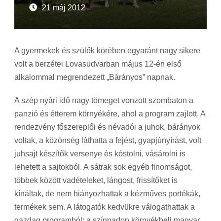
21 máj 2012
A gyermekek és szülők körében egyaránt nagy sikere
volt a berzétei Lovasudvarban május 12-én első
alkalommal megrendezett „Bárányos” napnak.
A szép nyári idő nagy tömeget vonzott szombaton a
panzió és étterem környékére, ahol a program zajlott. A
rendezvény főszereplői és névadói a juhok, bárányok
voltak, a közönség láthatta a fejést, gyapjúnyírást, volt
juhsajt készítők versenye és kóstolni, vásárolni is
lehetett a sajtokból. A sátrak sok egyéb finomságot,
többek között vadételeket, lángost, frissítőket is
kínáltak, de nem hiányozhattak a kézműves portékák,
termékek sem. A látogatók kedvükre válogathattak a
gazdag programból: a színpadon környékbeli magyar