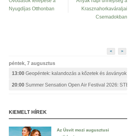
Óvodások fellépése a
Anyák napi ünnepség a
Nyugdíjas Otthonban
Krasznahorkaváraljai
Csemadokban
<
>
péntek, 7 augusztus
13:00
Geopéntek: kalandozás a kőzetek és ásványok izg
20:00
Summer Sensation Open Air Festival 2026: ST
KIEMELT HÍREK
Az Úsvit mozi augusztusi