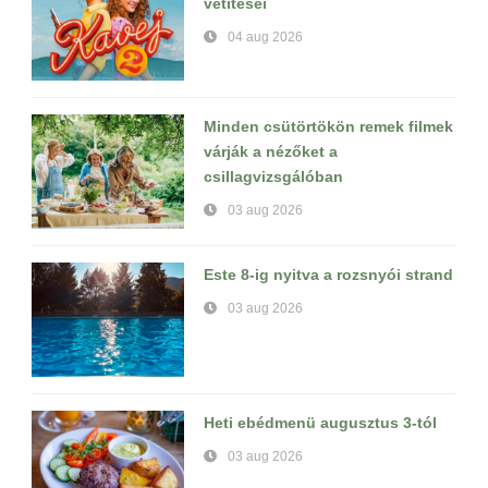
vetítései
04 aug 2026
Minden csütörtökön remek filmek
várják a nézőket a
csillagvizsgálóban
03 aug 2026
Este 8-ig nyitva a rozsnyói strand
03 aug 2026
Heti ebédmenü augusztus 3-tól
03 aug 2026