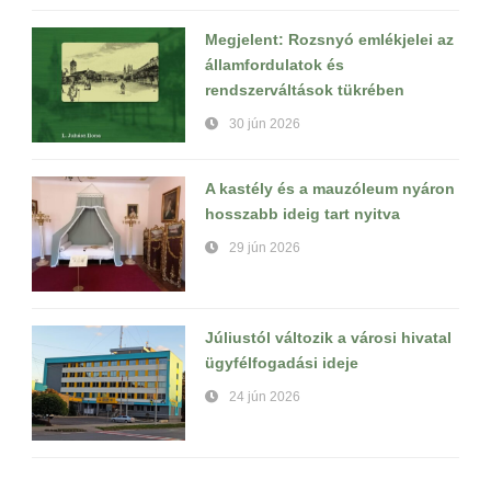
Megjelent: Rozsnyó emlékjelei az
államfordulatok és
rendszerváltások tükrében
30 jún 2026
A kastély és a mauzóleum nyáron
hosszabb ideig tart nyitva
29 jún 2026
Júliustól változik a városi hivatal
ügyfélfogadási ideje
24 jún 2026