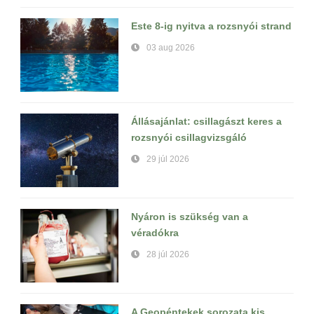
Este 8-ig nyitva a rozsnyói strand
03 aug 2026
Állásajánlat: csillagászt keres a
rozsnyói csillagvizsgáló
29 júl 2026
Nyáron is szükség van a
véradókra
28 júl 2026
A Geopéntekek sorozata kis