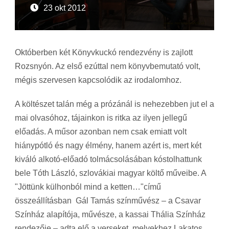
23 okt 2012
Októberben két Könyvkuckó rendezvény is zajlott
Rozsnyón. Az első ezúttal nem könyvbemutató volt,
mégis szervesen kapcsolódik az irodalomhoz.
A költészet talán még a prózánál is nehezebben jut el a
mai olvasóhoz, tájainkon is ritka az ilyen jellegű
előadás. A műsor azonban nem csak emiatt volt
hiánypótló és nagy élmény, hanem azért is, mert két
kiváló alkotó-előadó tolmácsolásában kóstolhattunk
bele Tóth László, szlovákiai magyar költő műveibe. A
"Jöttünk külhonból mind a ketten…"című
összeállításban Gál Tamás színművész – a Csavar
Színház alapítója, művésze, a kassai Thália Színház
rendezője – adta elő a verseket, melyekhez Lakatos