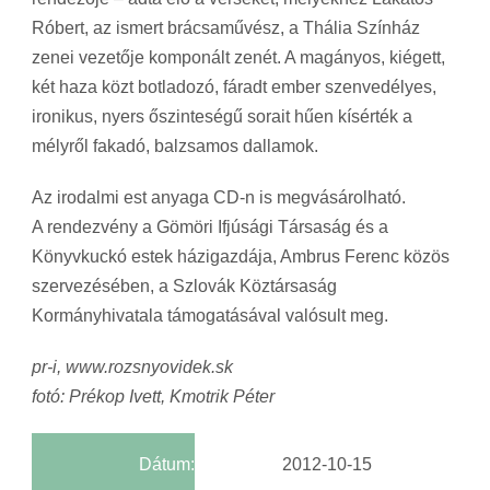
Róbert, az ismert brácsaművész, a Thália Színház
zenei vezetője komponált zenét. A magányos, kiégett,
két haza közt botladozó, fáradt ember szenvedélyes,
ironikus, nyers őszinteségű sorait hűen kísérték a
mélyről fakadó, balzsamos dallamok.
Az irodalmi est anyaga CD-n is megvásárolható.
A rendezvény a Gömöri Ifjúsági Társaság és a
Könyvkuckó estek házigazdája, Ambrus Ferenc közös
szervezésében, a Szlovák Köztársaság
Kormányhivatala támogatásával valósult meg.
pr-i, www.rozsnyovidek.sk
fotó: Prékop Ivett, Kmotrik Péter
Dátum:
2012-10-15