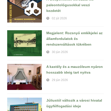
paleontológusokkal veszi
kezdetét
02 júl 2026
Megjelent: Rozsnyó emlékjelei az
államfordulatok és
rendszerváltások tükrében
30 jún 2026
A kastély és a mauzóleum nyáron
hosszabb ideig tart nyitva
29 jún 2026
Júliustól változik a városi hivatal
ügyfélfogadási ideje