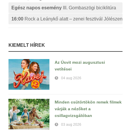
Egész napos esemény
III. Gombaszögi biciklitúra
16:00
Rock a Leánykő alatt – zenei fesztivál Jólészen
KIEMELT HÍREK
Az Úsvit mozi augusztusi
vetítései
04 aug 2026
Minden csütörtökön remek filmek
várják a nézőket a
csillagvizsgálóban
03 aug 2026