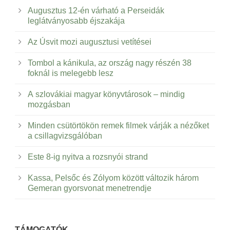
Augusztus 12-én várható a Perseidák
leglátványosabb éjszakája
Az Úsvit mozi augusztusi vetítései
Tombol a kánikula, az ország nagy részén 38
foknál is melegebb lesz
A szlovákiai magyar könyvtárosok – mindig
mozgásban
Minden csütörtökön remek filmek várják a nézőket
a csillagvizsgálóban
Este 8-ig nyitva a rozsnyói strand
Kassa, Pelsőc és Zólyom között változik három
Gemeran gyorsvonat menetrendje
TÁMOGATÓK