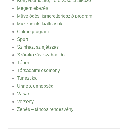
Könyvbemutató, író-olvasó találkozó
Megemlékezés
Művelődés, ismeretterjesztő program
Múzeumok, kiállítások
Online program
Sport
Színház, színjátszás
Szórakozás, szabadidő
Tábor
Társadalmi esemény
Turisztika
Ünnep, ünnepség
Vásár
Verseny
Zenés – táncos rendezvény