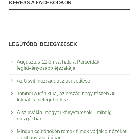
KERESS A FACEBOOKON
LEGUTÓBBI BEJEGYZÉSEK
Augusztus 12-én várható a Perseidák
leglátványosabb éjszakája
Az Úsvit mozi augusztusi vetítései
Tombol a kánikula, az ország nagy részén 38
foknál is melegebb lesz
A szlovákiai magyar könyvtárosok – mindig
mozgásban
Minden csütörtökön remek filmek várják a nézőket
a csillagvizsgálóban