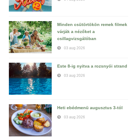
Minden csütörtökön remek filmek
várják a nézőket a
csillagvizsgálóban
03 aug 2026
Este 8-ig nyitva a rozsnyói strand
03 aug 2026
Heti ebédmenü augusztus 3-tól
03 aug 2026