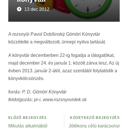
13 dec 2012
A rozsnyói Pavol Dobšinský Gömöri Könyvtár
közzétette a megváltozott, ünnepi nyitva tartását.
A könyvtár decemberben 22-ig fogadja a látogatókat,
majd december 24. és január 1. között zárva lesz. Az új
évben 2013. január 2-ától, azaz szerdától folytatódik a
könyvkölcsönzés.
forrás: P. D. Gömöri Könyvtár
feldolgozás: pr-i, www.rozsnyovidek.sk
ELŐZŐ BEJEGYZÉS
KÖVETKEZŐ BEJEGYZÉS
Mikulás alkalmából
Jótékony célú karácsonyi