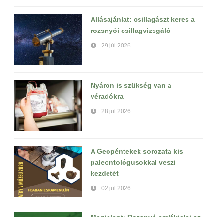
Állásajánlat: csillagászt keres a
rozsnyói csillagvizsgáló
29 júl 2026
Nyáron is szükség van a
véradókra
28 júl 2026
A Geopéntekek sorozata kis
paleontológusokkal veszi
kezdetét
02 júl 2026
Megjelent: Rozsnyó emlékjelei az