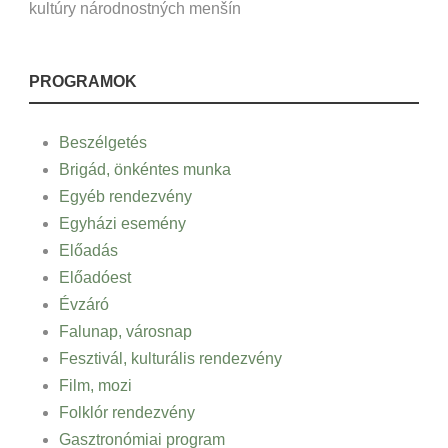
kultúry národnostných menšín
PROGRAMOK
Beszélgetés
Brigád, önkéntes munka
Egyéb rendezvény
Egyházi esemény
Előadás
Előadóest
Évzáró
Falunap, városnap
Fesztivál, kulturális rendezvény
Film, mozi
Folklór rendezvény
Gasztronómiai program