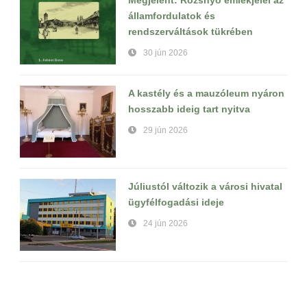
államfordulatok és
rendszerváltások tükrében
30 jún 2026
A kastély és a mauzóleum nyáron
hosszabb ideig tart nyitva
29 jún 2026
Júliustól változik a városi hivatal
ügyfélfogadási ideje
24 jún 2026