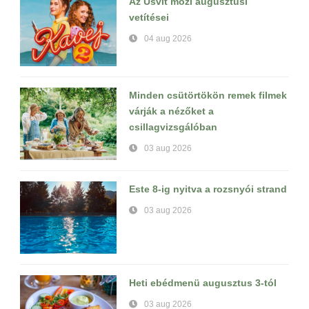
Az Úsvit mozi augusztusi
vetítései
04 aug 2026
Minden csütörtökön remek filmek
várják a nézőket a
csillagvizsgálóban
03 aug 2026
Este 8-ig nyitva a rozsnyói strand
03 aug 2026
Heti ebédmenü augusztus 3-tól
03 aug 2026