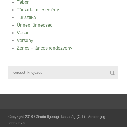
Tábor
Társadalmi esemény
Turisztika
Ünnep, ünnepség
Vásár
Verseny
Zenés – táncos rendezvény
Copyright 2018 Gömöri Ifjúsági Társaság (GIT), Minden jog
fenntartva