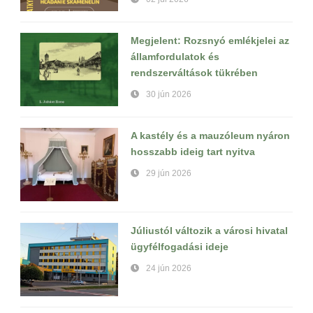
Megjelent: Rozsnyó emlékjelei az
államfordulatok és
rendszerváltások tükrében
30 jún 2026
A kastély és a mauzóleum nyáron
hosszabb ideig tart nyitva
29 jún 2026
Júliustól változik a városi hivatal
ügyfélfogadási ideje
24 jún 2026