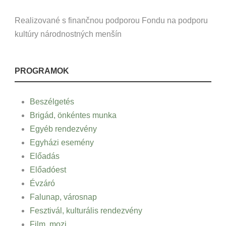
Realizované s finančnou podporou Fondu na podporu
kultúry národnostných menšín
PROGRAMOK
Beszélgetés
Brigád, önkéntes munka
Egyéb rendezvény
Egyházi esemény
Előadás
Előadóest
Évzáró
Falunap, városnap
Fesztivál, kulturális rendezvény
Film, mozi