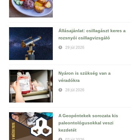
Állásajánlat: csillagászt keres a
rozsnyói csillagvizsgáló
29 júl 2026
Nyáron is szükség van a
véradókra
28 júl 2026
A Geopéntekek sorozata kis
paleontológusokkal veszi
kezdetét
02 júl 2026