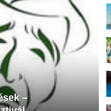
ések –
ztivál