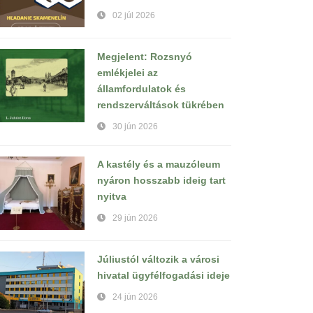
02 júl 2026
Megjelent: Rozsnyó
emlékjelei az
államfordulatok és
rendszerváltások tükrében
30 jún 2026
A kastély és a mauzóleum
nyáron hosszabb ideig tart
nyitva
29 jún 2026
Júliustól változik a városi
hivatal ügyfélfogadási ideje
24 jún 2026