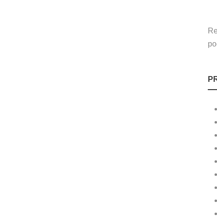
Re
po
P