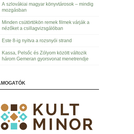
A szlovákiai magyar könyvtárosok – mindig
mozgásban
Minden csütörtökön remek filmek várják a
nézőket a csillagvizsgálóban
Este 8-ig nyitva a rozsnyói strand
Kassa, Pelsőc és Zólyom között változik
három Gemeran gyorsvonat menetrendje
ÁMOGATÓK