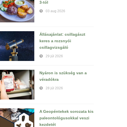
3-tól
03 aug 2026
Állásajánlat: csillagászt
keres a rozsnyói
csillagvizsgáló
29 júl 2026
Nyáron is szükség van a
véradókra
28 júl 2026
A Geopéntekek sorozata kis
paleontológusokkal veszi
kezdetét