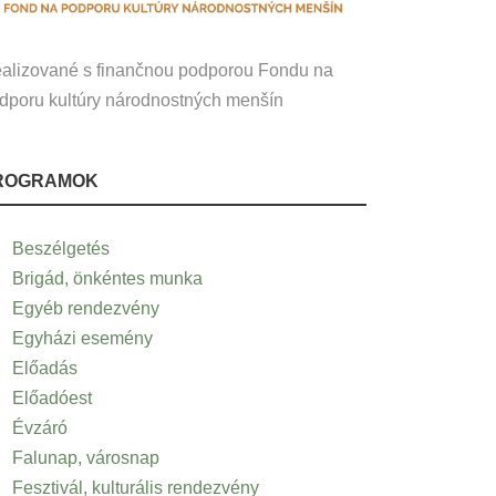
alizované s finančnou podporou Fondu na
dporu kultúry národnostných menšín
ROGRAMOK
Beszélgetés
Brigád, önkéntes munka
Egyéb rendezvény
Egyházi esemény
Előadás
Előadóest
Évzáró
Falunap, városnap
Fesztivál, kulturális rendezvény