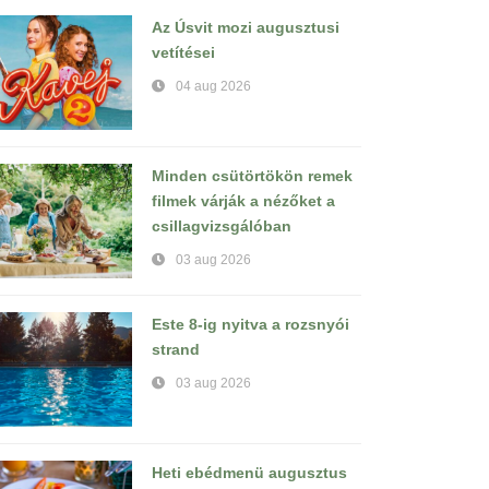
Az Úsvit mozi augusztusi
vetítései
04 aug 2026
Minden csütörtökön remek
filmek várják a nézőket a
csillagvizsgálóban
03 aug 2026
Este 8-ig nyitva a rozsnyói
strand
03 aug 2026
Heti ebédmenü augusztus