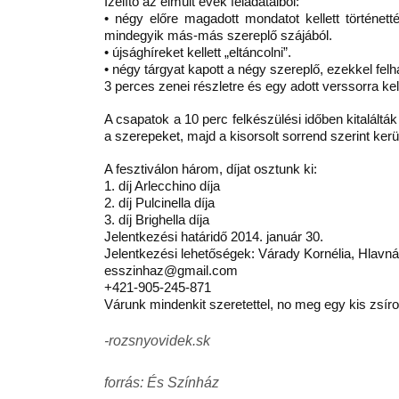
Ízelítő az elmúlt évek feladataiból:
• négy előre magadott mondatot kellett történe
mindegyik más-más szereplő szájából.
• újsághíreket kellett „eltáncolni”.
• négy tárgyat kapott a négy szereplő, ezekkel felha
3 perces zenei részletre és egy adott verssorra ke
A csapatok a 10 perc felkészülési időben kitalálták
a szerepeket, majd a kisorsolt sorrend szerint ker
A fesztiválon három, díjat osztunk ki:
1. díj Arlecchino díja
2. díj Pulcinella díja
3. díj Brighella díja
Jelentkezési határidő 2014. január 30.
Jelentkezési lehetőségek: Várady Kornélia, Hlavn
esszinhaz@gmail.com
+421-905-245-871
Várunk mindenkit szeretettel, no meg egy kis zsíro
-rozsnyovidek.sk
forrás: És Színház