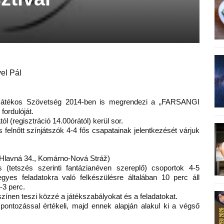
el Pál
-Játékos Szövetség 2014-ben is megrendezi a „FARSANGI
ordulóját.
l (regisztráció 14.00órától) kerül sor.
 felnőtt színjátszók 4-4 fős csapatainak jelentkezését várjuk
 (Hlavná 34., Komárno-Nová Stráž)
(tetszés szerinti fantázianéven szereplő) csoportok 4-5
gyes feladatokra való felkészülésre általában 10 perc áll
-3 perc.
zínen teszi közzé a játékszabályokat és a feladatokat.
pontozással értékeli, majd ennek alapján alakul ki a végső