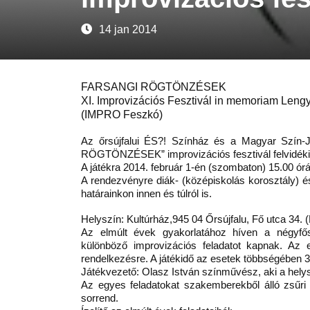
14 jan 2014
FARSANGI RÖGTÖNZÉSEK
XI. Improvizációs Fesztivál in memoriam Lengy
(IMPRO Feszkó)
Az őrsújfalui ÉS?! Színház és a Magyar Szín
RÖGTÖNZÉSEK” improvizációs fesztivál felvidéki f
A játékra 2014. február 1-én (szombaton) 15.00 órátó
A rendezvényre diák- (középiskolás korosztály) és
határainkon innen és túlról is.
Helyszín: Kultúrház,945 04 Őrsújfalu, Fő utca 34.
Az elmúlt évek gyakorlatához híven a négyfős 
különböző improvizációs feladatot kapnak. Az e
rendelkezésre. A játékidő az esetek többségében 3
Játékvezető: Olasz István színművész, aki a helys
Az egyes feladatokat szakemberekből álló zsűri 
sorrend.