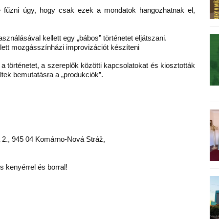
tté fűzni úgy, hogy csak ezek a mondatok hangozhatnak el,
sználásával kellett egy „bábos” történetet eljátszani.
llett mozgásszínházi improvizációt készíteni
 a történetet, a szereplők közötti kapcsolatokat és kiosztották
ültek bemutatásra a „produkciók”.
á 2., 945 04 Komárno-Nová Stráž,
s kenyérrel és borral!