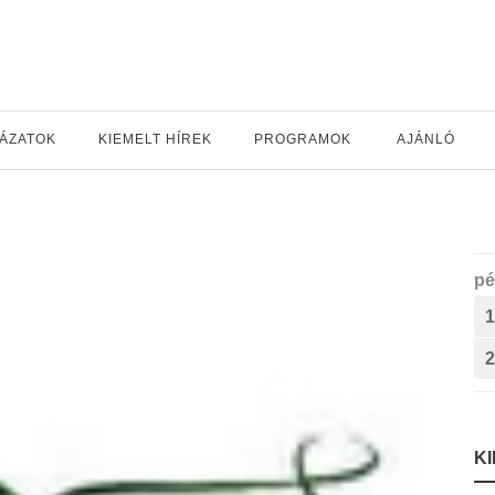
YÁZATOK
KIEMELT HÍREK
PROGRAMOK
AJÁNLÓ
pé
1
2
K