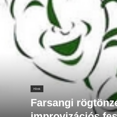
Hírek
Farsangi rögtönz
improvizációs fes