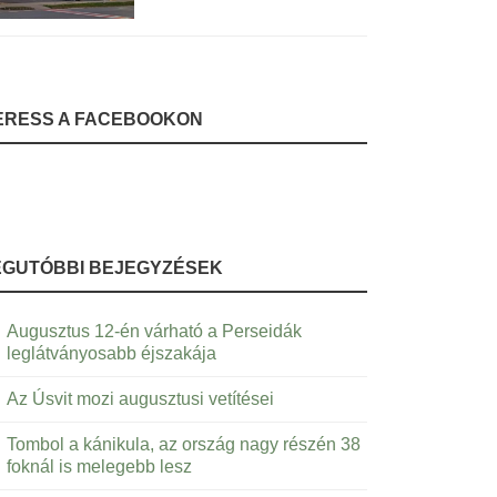
ERESS A FACEBOOKON
EGUTÓBBI BEJEGYZÉSEK
Augusztus 12-én várható a Perseidák
leglátványosabb éjszakája
Az Úsvit mozi augusztusi vetítései
Tombol a kánikula, az ország nagy részén 38
foknál is melegebb lesz