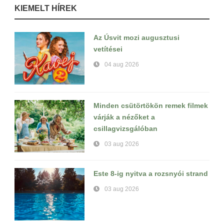
KIEMELT HÍREK
Az Úsvit mozi augusztusi
vetítései
04 aug 2026
Minden csütörtökön remek filmek
várják a nézőket a
csillagvizsgálóban
03 aug 2026
Este 8-ig nyitva a rozsnyói strand
03 aug 2026