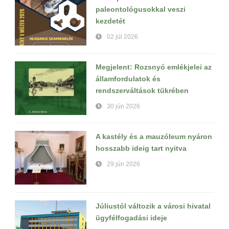
paleontológusokkal veszi
kezdetét
02 júl 2026
Megjelent: Rozsnyó emlékjelei az
államfordulatok és
rendszerváltások tükrében
30 jún 2026
A kastély és a mauzóleum nyáron
hosszabb ideig tart nyitva
29 jún 2026
Júliustól változik a városi hivatal
ügyfélfogadási ideje