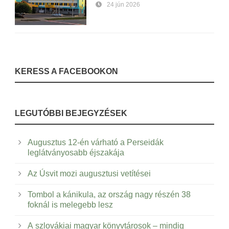
24 jún 2026
KERESS A FACEBOOKON
LEGUTÓBBI BEJEGYZÉSEK
Augusztus 12-én várható a Perseidák
leglátványosabb éjszakája
Az Úsvit mozi augusztusi vetítései
Tombol a kánikula, az ország nagy részén 38
foknál is melegebb lesz
A szlovákiai magyar könyvtárosok – mindig