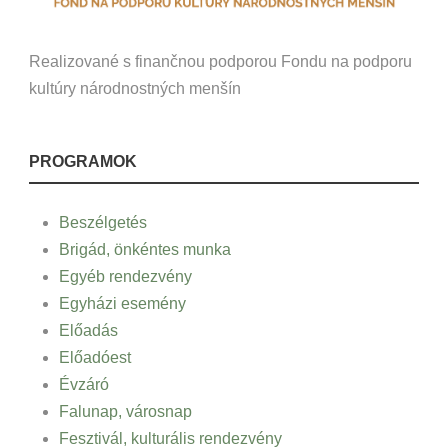
Realizované s finančnou podporou Fondu na podporu
kultúry národnostných menšín
PROGRAMOK
Beszélgetés
Brigád, önkéntes munka
Egyéb rendezvény
Egyházi esemény
Előadás
Előadóest
Évzáró
Falunap, városnap
Fesztivál, kulturális rendezvény