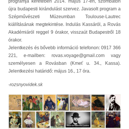
programja keretében 2014. május 17-én, szombaton
újra budapesti kirándulást szervez. Javasolt program a
Szépművészeti Múzeumban Toulouse-Lautrec
kiállításának megtekintése. Indulás Kassáról, a Rovás
Akadémiáról reggel 9 órakor, visszaút Budapestről 18
órakor.
Jelentkezés és bővebb információ telefonon: 0917 366
221, e-mailben: rovas.voyage@gmail.com vagy
személyesen a Rovásban (Kmeť u. 34., Kassa).
Jelentkezési határidő: május 16., 17 óra.
-rozsnyovidek.sk