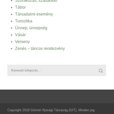
Szórakozás, szabadidő
Tábor
Társadalmi esemény
Turisztika
Ünnep, ünnepség
Vásár
Verseny
Zenés – táncos rendezvény
Copyright 2018 Gömöri Ifjúsági Társaság (GIT), Minden jog