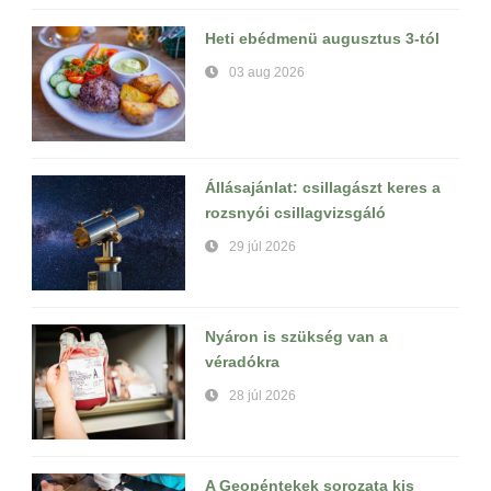
Heti ebédmenü augusztus 3-tól
03 aug 2026
Állásajánlat: csillagászt keres a
rozsnyói csillagvizsgáló
29 júl 2026
Nyáron is szükség van a
véradókra
28 júl 2026
A Geopéntekek sorozata kis