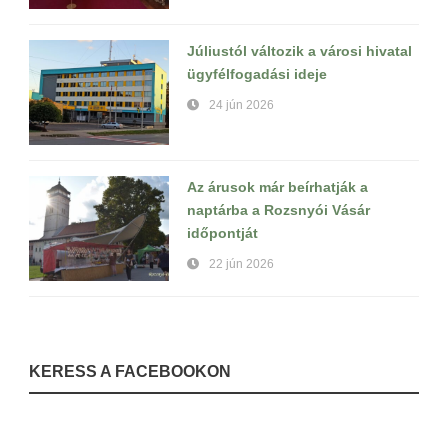
Júliustól változik a városi hivatal
ügyfélfogadási ideje
24 jún 2026
Az árusok már beírhatják a
naptárba a Rozsnyói Vásár
időpontját
22 jún 2026
KERESS A FACEBOOKON