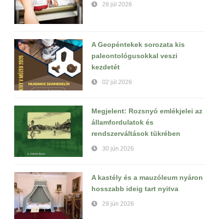
28 júl 2026
A Geopéntekek sorozata kis
paleontológusokkal veszi
kezdetét
02 júl 2026
Megjelent: Rozsnyó emlékjelei az
államfordulatok és
rendszerváltások tükrében
30 jún 2026
A kastély és a mauzóleum nyáron
hosszabb ideig tart nyitva
29 jún 2026