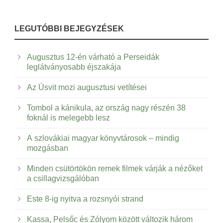
LEGUTÓBBI BEJEGYZÉSEK
Augusztus 12-én várható a Perseidák
leglátványosabb éjszakája
Az Úsvit mozi augusztusi vetítései
Tombol a kánikula, az ország nagy részén 38
foknál is melegebb lesz
A szlovákiai magyar könyvtárosok – mindig
mozgásban
Minden csütörtökön remek filmek várják a nézőket
a csillagvizsgálóban
Este 8-ig nyitva a rozsnyói strand
Kassa, Pelsőc és Zólyom között változik három