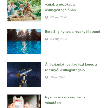
várják a nézőket a
csillagvizsgálóban
03 aug 2026
Este 8-ig nyitva a rozsnyói strand
03 aug 2026
Állásajánlat: csillagászt keres a
rozsnyói csillagvizsgáló
29 júl 2026
Nyáron is szükség van a
véradókra