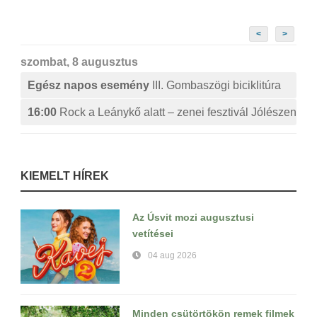
<
>
szombat, 8 augusztus
Egész napos esemény
III. Gombaszögi biciklitúra
16:00
Rock a Leánykő alatt – zenei fesztivál Jólészen
KIEMELT HÍREK
Az Úsvit mozi augusztusi
vetítései
04 aug 2026
Minden csütörtökön remek filmek