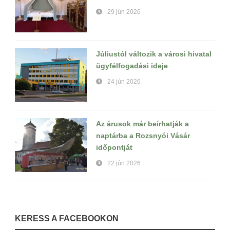
29 jún 2026
Júliustól változik a városi hivatal
ügyfélfogadási ideje
24 jún 2026
Az árusok már beírhatják a
naptárba a Rozsnyói Vásár
időpontját
22 jún 2026
KERESS A FACEBOOKON