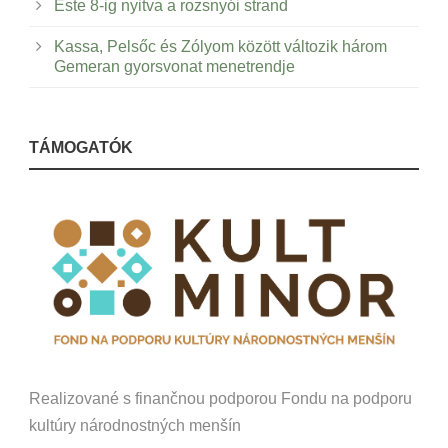
Este 8-ig nyitva a rozsnyói strand
Kassa, Pelsőc és Zólyom között változik három
Gemeran gyorsvonat menetrendje
TÁMOGATÓK
Realizované s finančnou podporou Fondu na podporu
kultúry národnostných menšín