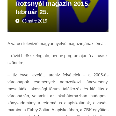
Rozsnyói magazin 2015.
február 25.
03 márc 2015
A városi televízió magyar nyelvű magazinjának témái:
– rövid hírösszefoglaló, benne programajánló a tavaszi
szünetre,
– tíz évvel ezelőtti archív felvételek – a 2005-ös
városnapok eseményei: nemzetközi táncverseny,
mesejáték, lakossági fórum, találkozók és kiállítás a
városházán, valamint az inkubátorházban, budapesti
könyvadomány a református alapiskolának, olvasási
maraton a Fábry Zoltán Alapiskolában, a ZBK együttes