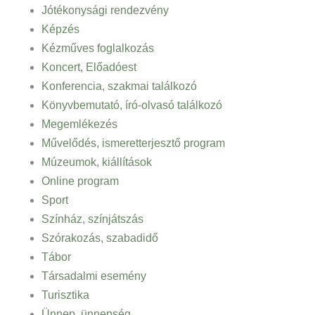
Jótékonysági rendezvény
Képzés
Kézműves foglalkozás
Koncert, Előadóest
Konferencia, szakmai találkozó
Könyvbemutató, író-olvasó találkozó
Megemlékezés
Művelődés, ismeretterjesztő program
Múzeumok, kiállítások
Online program
Sport
Színház, színjátszás
Szórakozás, szabadidő
Tábor
Társadalmi esemény
Turisztika
Ünnep, ünnepség