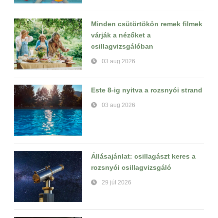
Minden csütörtökön remek filmek
várják a nézőket a
csillagvizsgálóban
03 aug 2026
Este 8-ig nyitva a rozsnyói strand
03 aug 2026
Állásajánlat: csillagászt keres a
rozsnyói csillagvizsgáló
29 júl 2026