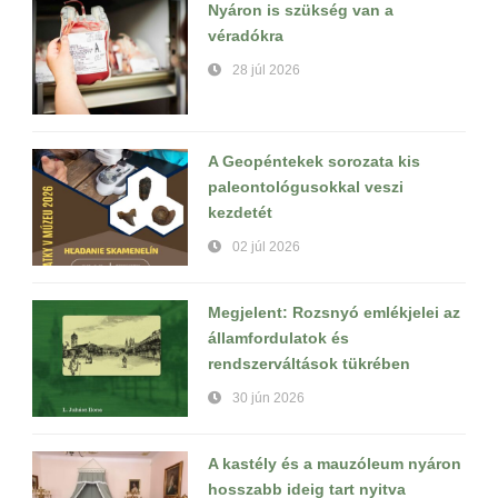
Nyáron is szükség van a
véradókra
28 júl 2026
A Geopéntekek sorozata kis
paleontológusokkal veszi
kezdetét
02 júl 2026
Megjelent: Rozsnyó emlékjelei az
államfordulatok és
rendszerváltások tükrében
30 jún 2026
A kastély és a mauzóleum nyáron
hosszabb ideig tart nyitva