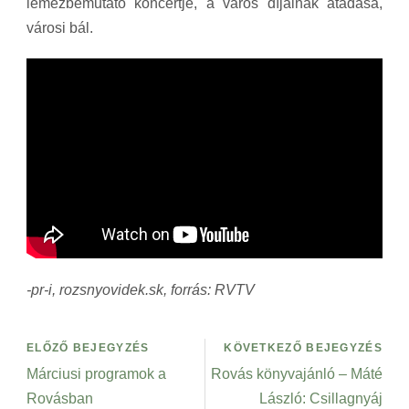
lemezbemutató koncertje, a város díjainak átadása,
városi bál.
-pr-i, rozsnyovidek.sk, forrás: RVTV
ELŐZŐ BEJEGYZÉS
KÖVETKEZŐ BEJEGYZÉS
Márciusi programok a
Rovás könyvajánló – Máté
Rovásban
László: Csillagnyáj