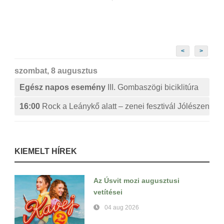
<
>
szombat, 8 augusztus
Egész napos esemény
III. Gombaszögi biciklitúra
16:00
Rock a Leánykő alatt – zenei fesztivál Jólészen
KIEMELT HÍREK
Az Úsvit mozi augusztusi
vetítései
04 aug 2026