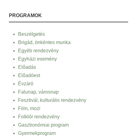
PROGRAMOK
Beszélgetés
Brigád, önkéntes munka
Egyéb rendezvény
Egyházi esemény
Előadás
Előadóest
Évzáró
Falunap, városnap
Fesztivál, kulturális rendezvény
Film, mozi
Folklór rendezvény
Gasztronómiai program
Gyermekprogram