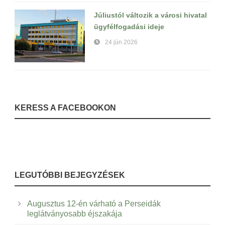
Júliustól változik a városi hivatal
ügyfélfogadási ideje
24 jún 2026
KERESS A FACEBOOKON
LEGUTÓBBI BEJEGYZÉSEK
Augusztus 12-én várható a Perseidák
leglátványosabb éjszakája