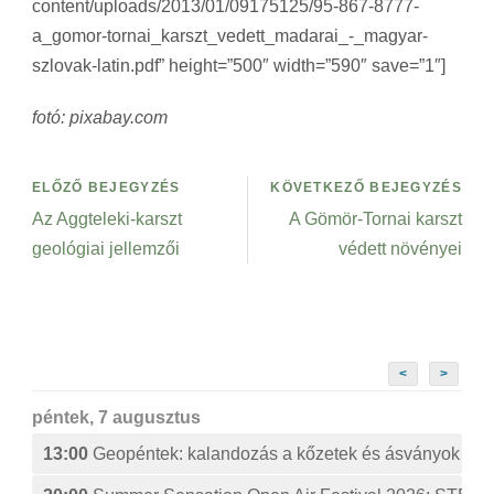
content/uploads/2013/01/09175125/95-867-8777-
a_gomor-tornai_karszt_vedett_madarai_-_magyar-
szlovak-latin.pdf” height=”500″ width=”590″ save=”1″]
fotó: pixabay.com
ELŐZŐ BEJEGYZÉS
KÖVETKEZŐ BEJEGYZÉS
Az Aggteleki-karszt
A Gömör-Tornai karszt
geológiai jellemzői
védett növényei
<
>
péntek, 7 augusztus
13:00
Geopéntek: kalandozás a kőzetek és ásványok izg