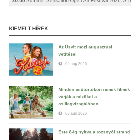
20:00
Summer Sensation Open Air Festival 2026: ST
KIEMELT HÍREK
Az Úsvit mozi augusztusi
vetítései
04 aug 2026
Minden csütörtökön remek filmek
várják a nézőket a
csillagvizsgálóban
03 aug 2026
Este 8-ig nyitva a rozsnyói strand