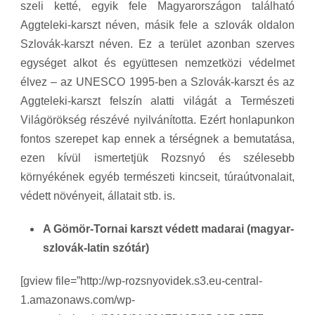
szeli ketté, egyik fele Magyarországon található
Aggteleki-karszt néven, másik fele a szlovák oldalon
Szlovák-karszt néven. Ez a terület azonban szerves
egységet alkot és együttesen nemzetközi védelmet
élvez – az UNESCO 1995-ben a Szlovák-karszt és az
Aggteleki-karszt felszín alatti világát a Természeti
Világörökség részévé nyilvánította. Ezért honlapunkon
fontos szerepet kap ennek a térségnek a bemutatása,
ezen kívül ismertetjük Rozsnyó és szélesebb
környékének egyéb természeti kincseit, túraútvonalait,
védett növényeit, állatait stb. is.
A Gömör-Tornai karszt védett madarai (magyar-
szlovák-latin szótár)
[gview file=”http://wp-rozsnyovidek.s3.eu-central-
1.amazonaws.com/wp-