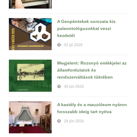
A Geopéntekek sorozata kis
paleontológusokkal veszi
kezdetét
02 júl 2026
Megjelent: Rozsnyó emlékjelei az
államfordulatok és
rendszerváltások tükrében
30 jún 2026
A kastély és a mauzóleum nyáron
hosszabb ideig tart nyitva
29 jún 2026