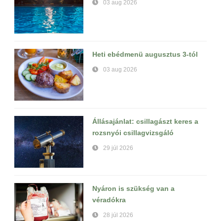
03 aug 2026
Heti ebédmenü augusztus 3-tól
03 aug 2026
Állásajánlat: csillagászt keres a
rozsnyói csillagvizsgáló
29 júl 2026
Nyáron is szükség van a
véradókra
28 júl 2026