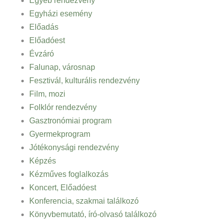
Egyéb rendezvény
Egyházi esemény
Előadás
Előadóest
Évzáró
Falunap, városnap
Fesztivál, kulturális rendezvény
Film, mozi
Folklór rendezvény
Gasztronómiai program
Gyermekprogram
Jótékonysági rendezvény
Képzés
Kézműves foglalkozás
Koncert, Előadóest
Konferencia, szakmai találkozó
Könyvbemutató, író-olvasó találkozó