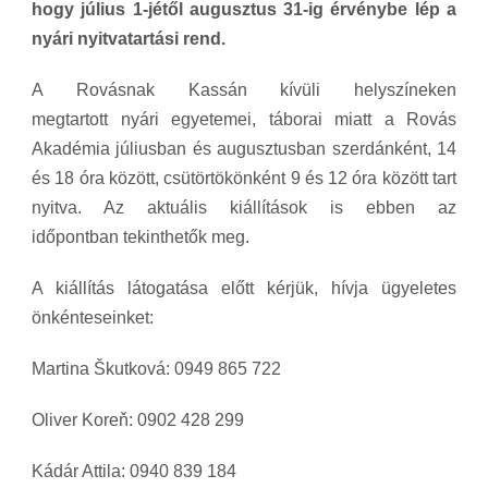
hogy július 1-jétől augusztus 31-ig érvénybe lép a
nyári nyitvatartási rend.
A Rovásnak Kassán kívüli helyszíneken
megtartott nyári egyetemei, táborai miatt a Rovás
Akadémia júliusban és augusztusban szerdánként, 14
és 18 óra között, csütörtökönként 9 és 12 óra között tart
nyitva. Az aktuális kiállítások is ebben az
időpontban tekinthetők meg.
A kiállítás látogatása előtt kérjük, hívja ügyeletes
önkénteseinket:
Martina Škutková: 0949 865 722
Oliver Koreň: 0902 428 299
Kádár Attila: 0940 839 184