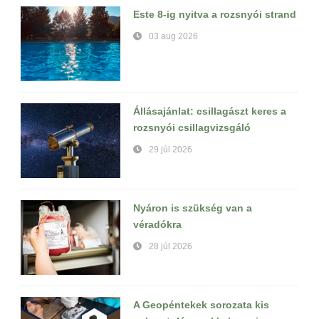
Este 8-ig nyitva a rozsnyói strand
03 aug 2026
Állásajánlat: csillagászt keres a
rozsnyói csillagvizsgáló
29 júl 2026
Nyáron is szükség van a
véradókra
28 júl 2026
A Geopéntekek sorozata kis