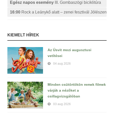
Egész napos esemény
III. Gombaszögi biciklitúra
16:00
Rock a Leánykő alatt – zenei fesztivál Jólészen
KIEMELT HÍREK
Az Úsvit mozi augusztusi
vetítései
04 aug 2026
Minden csütörtökön remek filmek
várják a nézőket a
csillagvizsgálóban
03 aug 2026