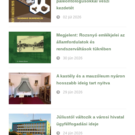
paleontológusokkal veszi
kezdetét
02 júl 2026
Megjelent: Rozsnyó emlékjelei az
államfordulatok és
rendszerváltások tükrében
30 jún 2026
A kastély és a mauzóleum nyáron
hosszabb ideig tart nyitva
29 jún 2026
Júliustól változik a városi hivatal
ügyfélfogadási ideje
24 jún 2026