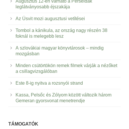
Augusztus 12-én várható a Perseidák
leglátványosabb éjszakája
Az Úsvit mozi augusztusi vetítései
Tombol a kánikula, az ország nagy részén 38
foknál is melegebb lesz
A szlovákiai magyar könyvtárosok – mindig
mozgásban
Minden csütörtökön remek filmek várják a nézőket
a csillagvizsgálóban
Este 8-ig nyitva a rozsnyói strand
Kassa, Pelsőc és Zólyom között változik három
Gemeran gyorsvonat menetrendje
TÁMOGATÓK