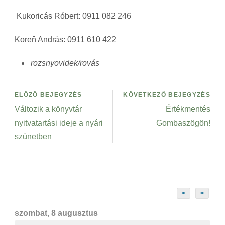
Kukoricás Róbert: 0911 082 246
Koreň András: 0911 610 422
rozsnyovidek/rovás
ELŐZŐ BEJEGYZÉS
KÖVETKEZŐ BEJEGYZÉS
Változik a könyvtár
Értékmentés
nyitvatartási ideje a nyári
Gombaszögön!
szünetben
<
>
szombat, 8 augusztus