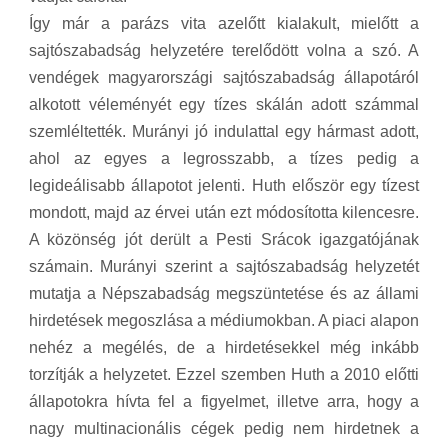
Így már a parázs vita azelőtt kialakult, mielőtt a
sajtószabadság helyzetére terelődött volna a szó. A
vendégek magyarországi sajtószabadság állapotáról
alkotott véleményét egy tízes skálán adott számmal
szemléltették. Murányi jó indulattal egy hármast adott,
ahol az egyes a legrosszabb, a tízes pedig a
legideálisabb állapotot jelenti. Huth először egy tízest
mondott, majd az érvei után ezt módosította kilencesre.
A közönség jót derült a Pesti Srácok igazgatójának
számain. Murányi szerint a sajtószabadság helyzetét
mutatja a Népszabadság megszüntetése és az állami
hirdetések megoszlása a médiumokban. A piaci alapon
nehéz a megélés, de a hirdetésekkel még inkább
torzítják a helyzetet. Ezzel szemben Huth a 2010 előtti
állapotokra hívta fel a figyelmet, illetve arra, hogy a
nagy multinacionális cégek pedig nem hirdetnek a