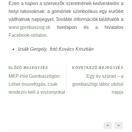
Ezen a napon a szervezők szeretnének kedveskedni a
helyi lakosoknak: a gömöriek szimbolikus egy euróért
válthatnak napijegyet. További információk találhatók a
www.gombaszog.sk
honlapon és a hivatalos
Facebook-oldalon
.
Izsák Gergely, fotó Kovács Krisztián
ELŐZŐ BEJEGYZÉS
KÖVETKEZŐ BEJEGYZÉS
MKP-Híd Gombaszögön:
Egy év szünet – a
Lehet összefogás, csak
gombaszögi tábor utolsó
rendezni kell a viszonyokat
napja
<
>