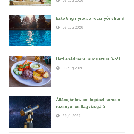
03 aug 2026
Este 8-ig nyitva a rozsnyói strand
03 aug 2026
Heti ebédmenü augusztus 3-tól
03 aug 2026
Állásajánlat: csillagászt keres a
rozsnyói csillagvizsgáló
29 júl 2026