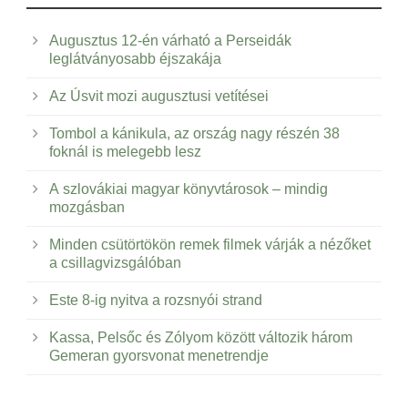
Augusztus 12-én várható a Perseidák
leglátványosabb éjszakája
Az Úsvit mozi augusztusi vetítései
Tombol a kánikula, az ország nagy részén 38
foknál is melegebb lesz
A szlovákiai magyar könyvtárosok – mindig
mozgásban
Minden csütörtökön remek filmek várják a nézőket
a csillagvizsgálóban
Este 8-ig nyitva a rozsnyói strand
Kassa, Pelsőc és Zólyom között változik három
Gemeran gyorsvonat menetrendje