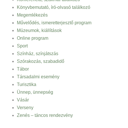
Könyvbemutató, író-olvasó találkozó
Megemlékezés
Művelődés, ismeretterjesztő program
Múzeumok, kiállítások
Online program
Sport
Színház, színjátszás
Szórakozás, szabadidő
Tábor
Társadalmi esemény
Turisztika
Ünnep, ünnepség
Vásár
Verseny
Zenés – táncos rendezvény