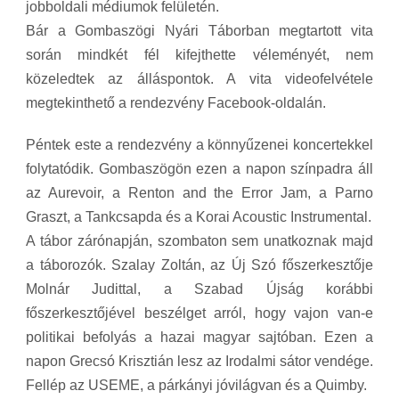
jobboldali médiumok felületén.
Bár a Gombaszögi Nyári Táborban megtartott vita
során mindkét fél kifejthette véleményét, nem
közeledtek az álláspontok. A vita videofelvétele
megtekinthető a rendezvény Facebook-oldalán.
Péntek este a rendezvény a könnyűzenei koncertekkel
folytatódik. Gombaszögön ezen a napon színpadra áll
az Aurevoir, a Renton and the Error Jam, a Parno
Graszt, a Tankcsapda és a Korai Acoustic Instrumental.
A tábor zárónapján, szombaton sem unatkoznak majd
a táborozók. Szalay Zoltán, az Új Szó főszerkesztője
Molnár Judittal, a Szabad Újság korábbi
főszerkesztőjével beszélget arról, hogy vajon van-e
politikai befolyás a hazai magyar sajtóban. Ezen a
napon Grecsó Krisztián lesz az Irodalmi sátor vendége.
Fellép az USEME, a párkányi jóvilágvan és a Quimby.