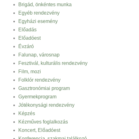
Brigád, önkéntes munka
Egyéb rendezvény
Egyházi esemény
Előadás
Előadóest
Évzáró
Falunap, városnap
Fesztivál, kulturális rendezvény
Film, mozi
Folklór rendezvény
Gasztronómiai program
Gyermekprogram
Jótékonysági rendezvény
Képzés
Kézműves foglalkozás
Koncert, Előadóest
Konferencia, szakmai találkozó