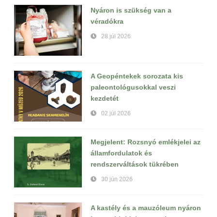
Nyáron is szükség van a
véradókra
28 júl 2026
A Geopéntekek sorozata kis
paleontológusokkal veszi
kezdetét
02 júl 2026
Megjelent: Rozsnyó emlékjelei az
államfordulatok és
rendszerváltások tükrében
30 jún 2026
A kastély és a mauzóleum nyáron