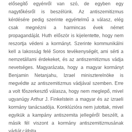
elősegítő egyénről van szó, de egyben egy
nagytőkésről is beszélünk. Az antiszemitizmus
kérdésére pedig szerinte egyértelmű a válasz, elég
csak megnézni a harmincas évek német
propagandáját. Huth először is kijelentette, hogy nem
reszortja védeni a kormányt. Szerinte kommunikálni
kell a lakosság felé Soros tevékenységét, ami sérti a
nemzetállami érdekeket, és az antiszemitizmus vádja
nevetséges. Magyarázata, hogy a magyar kormányt
Benjamin Netanjahu, Izrael miniszterelnöke is
megvédte az antiszemitizmus vádjával szemben. Erre
a volt főszerkesztő válasza, hogy nem meglepő, mivel
ugyanúgy Arthur J. Finkelstein a magyar és az izraeli
kormány tanácsadója. Konklúzióra nem jutottak, mivel
egyikük a kampány antiszemita jellegéről beszélt, a
másik fél viszont a kormány antiszemitizmusának
vádját cáfolta.