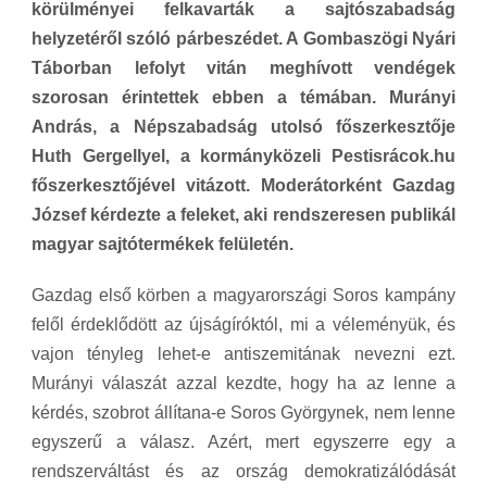
körülményei felkavarták a sajtószabadság
helyzetéről szóló párbeszédet. A Gombaszögi Nyári
Táborban lefolyt vitán meghívott vendégek
szorosan érintettek ebben a témában. Murányi
András, a Népszabadság utolsó főszerkesztője
Huth Gergellyel, a kormányközeli Pestisrácok.hu
főszerkesztőjével vitázott. Moderátorként Gazdag
József kérdezte a feleket, aki rendszeresen publikál
magyar sajtótermékek felületén.
Gazdag első körben a magyarországi Soros kampány
felől érdeklődött az újságíróktól, mi a véleményük, és
vajon tényleg lehet-e antiszemitának nevezni ezt.
Murányi válaszát azzal kezdte, hogy ha az lenne a
kérdés, szobrot állítana-e Soros Györgynek, nem lenne
egyszerű a válasz. Azért, mert egyszerre egy a
rendszerváltást és az ország demokratizálódását