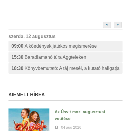
<
>
szerda, 12 augusztus
09:00
A kőedények játékos megismerése
15:30
Baradlamanó túra Aggteleken
18:30
Könyvbemutató: A táj mesél, a kutató hallgatja
KIEMELT HÍREK
Az Úsvit mozi augusztusi
vetítései
04 aug 2026