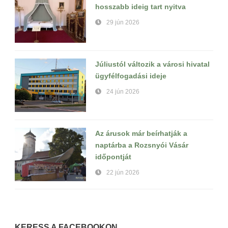
hosszabb ideig tart nyitva
29 jún 2026
Júliustól változik a városi hivatal
ügyfélfogadási ideje
24 jún 2026
Az árusok már beírhatják a
naptárba a Rozsnyói Vásár
időpontját
22 jún 2026
KERESS A FACEBOOKON