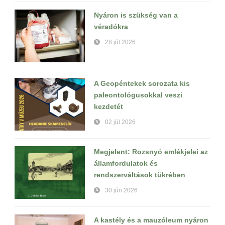
Nyáron is szükség van a
véradókra
28 júl 2026
A Geopéntekek sorozata kis
paleontológusokkal veszi
kezdetét
02 júl 2026
Megjelent: Rozsnyó emlékjelei az
államfordulatok és
rendszerváltások tükrében
30 jún 2026
A kastély és a mauzóleum nyáron