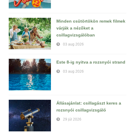
Minden csütörtökön remek filmek
várják a nézőket a
csillagvizsgálóban
03 aug 2026
Este 8-ig nyitva a rozsnyói strand
03 aug 2026
Állásajánlat: csillagászt keres a
rozsnyói csillagvizsgáló
29 júl 2026