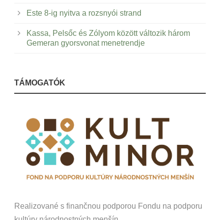
Este 8-ig nyitva a rozsnyói strand
Kassa, Pelsőc és Zólyom között változik három
Gemeran gyorsvonat menetrendje
TÁMOGATÓK
Realizované s finančnou podporou Fondu na podporu
kultúry národnostných menšín