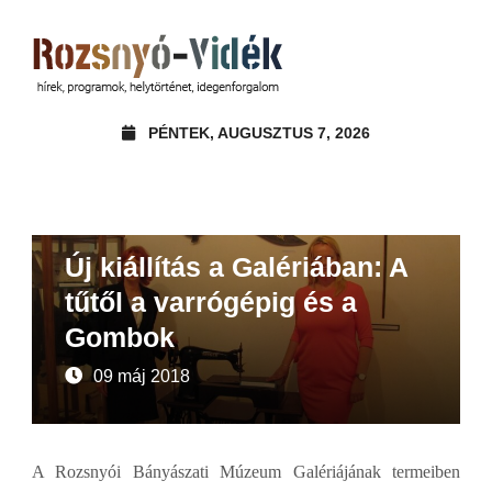
PÉNTEK, AUGUSZTUS 7, 2026
Ajánló
Beszámoló
Új kiállítás a Galériában: A
tűtől a varrógépig és a
Gombok
09 máj 2018
A Rozsnyói Bányászati Múzeum Galériájának termeiben