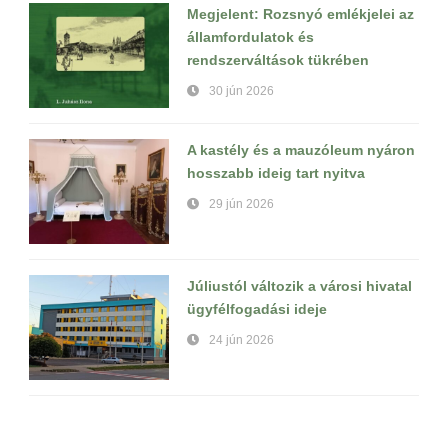
Megjelent: Rozsnyó emlékjelei az
államfordulatok és
rendszerváltások tükrében
30 jún 2026
A kastély és a mauzóleum nyáron
hosszabb ideig tart nyitva
29 jún 2026
Júliustól változik a városi hivatal
ügyfélfogadási ideje
24 jún 2026