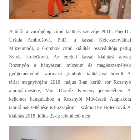
A tűtől a varrógépig című kiállítás szerzője PhDr. PaedDr.
Uršula Ambrušová, PhD. a kassai Kelet-szlovákiai
Múzeumból, a Gombok című kiállítás összeállítója pedig
Sylvia Holečková. Az eredeti kassai kiállítási anyag
Rozsnyón a bányászati múzeum és magánszemélyek
gyűjteményéből származó gombok kiállításával bővült. A
tárlat megnyitójára 2018. május 3-án került sor Rozsnyó
alpolgármestere, Mgr. Dionýz Kemény jelenlétében. A
kellemes hangulathoz a Rozsnyói Művészeti Alapiskola
tanulóinak fellépése is hozzájárult – számolt be Holečková. A
kiállítás 2018. július 22-ig tekinthető meg.