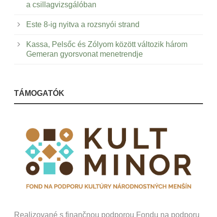
a csillagvizsgálóban
Este 8-ig nyitva a rozsnyói strand
Kassa, Pelsőc és Zólyom között változik három
Gemeran gyorsvonat menetrendje
TÁMOGATÓK
Realizované s finančnou podporou Fondu na podporu