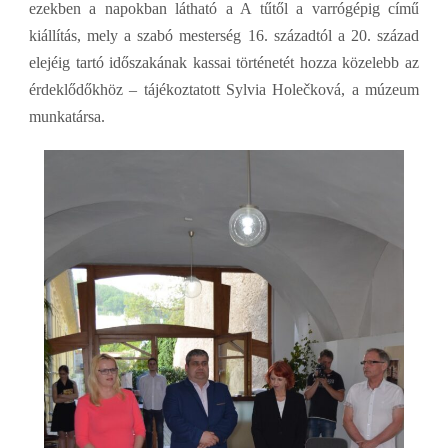
ezekben a napokban látható a A tűtől a varrógépig című
kiállítás, mely a szabó mesterség 16. századtól a 20. század
elejéig tartó időszakának kassai történetét hozza közelebb az
érdeklődőkhöz – tájékoztatott Sylvia Holečková, a múzeum
munkatársa.