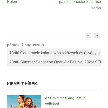
Péterrel
pálos monostor feltárása
során
<
>
péntek, 7 augusztus
13:00
Geopéntek: kalandozás a kőzetek és ásványok izg
20:00
Summer Sensation Open Air Festival 2026: ST
KIEMELT HÍREK
Az Úsvit mozi augusztusi
vetítései