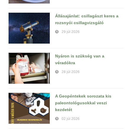
Állásajánlat: csillagászt keres a
rozsnyói csillagvizsgáló
29 júl 2026
Nyáron is szükség van a
véradókra
28 júl 2026
A Geopéntekek sorozata kis
paleontológusokkal veszi
kezdetét
02 júl 2026