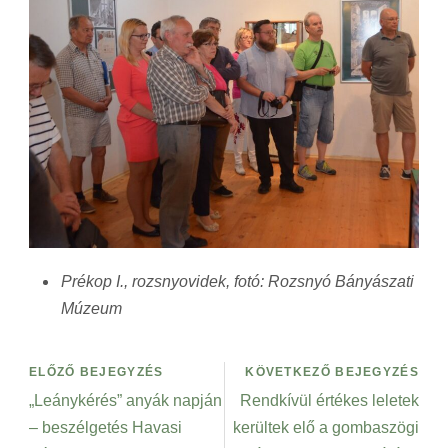
Prékop I., rozsnyovidek, fotó: Rozsnyó Bányászati
Múzeum
ELŐZŐ BEJEGYZÉS
KÖVETKEZŐ BEJEGYZÉS
„Leánykérés” anyák napján
Rendkívül értékes leletek
– beszélgetés Havasi
kerültek elő a gombaszögi