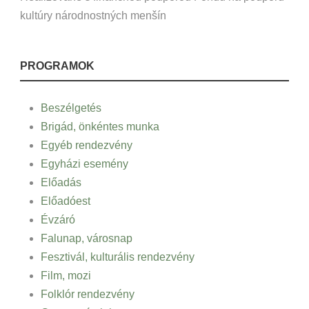
kultúry národnostných menšín
PROGRAMOK
Beszélgetés
Brigád, önkéntes munka
Egyéb rendezvény
Egyházi esemény
Előadás
Előadóest
Évzáró
Falunap, városnap
Fesztivál, kulturális rendezvény
Film, mozi
Folklór rendezvény