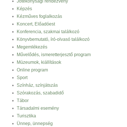
Jótékonysági rendezvény
Képzés
Kézműves foglalkozás
Koncert, Előadóest
Konferencia, szakmai találkozó
Könyvbemutató, író-olvasó találkozó
Megemlékezés
Művelődés, ismeretterjesztő program
Múzeumok, kiállítások
Online program
Sport
Színház, színjátszás
Szórakozás, szabadidő
Tábor
Társadalmi esemény
Turisztika
Ünnep, ünnepség