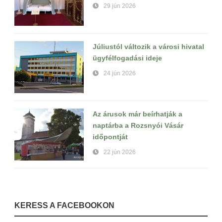
29 jún 2026
Júliustól változik a városi hivatal
ügyfélfogadási ideje
24 jún 2026
Az árusok már beírhatják a
naptárba a Rozsnyói Vásár
időpontját
22 jún 2026
KERESS A FACEBOOKON