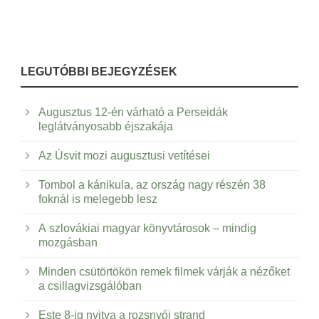
LEGUTÓBBI BEJEGYZÉSEK
Augusztus 12-én várható a Perseidák
leglátványosabb éjszakája
Az Úsvit mozi augusztusi vetítései
Tombol a kánikula, az ország nagy részén 38
foknál is melegebb lesz
A szlovákiai magyar könyvtárosok – mindig
mozgásban
Minden csütörtökön remek filmek várják a nézőket
a csillagvizsgálóban
Este 8-ig nyitva a rozsnyói strand