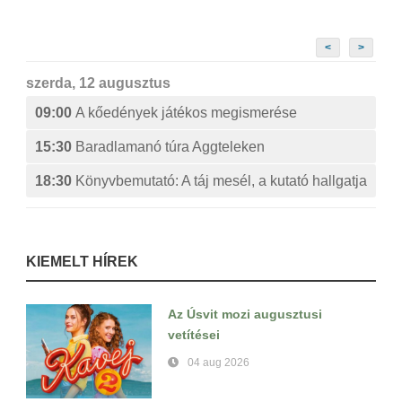
<
>
szerda, 12 augusztus
09:00
A kőedények játékos megismerése
15:30
Baradlamanó túra Aggteleken
18:30
Könyvbemutató: A táj mesél, a kutató hallgatja
KIEMELT HÍREK
Az Úsvit mozi augusztusi
vetítései
04 aug 2026