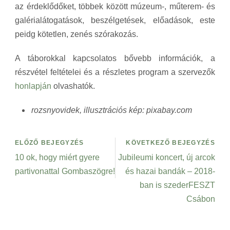
az érdeklődőket, többek között múzeum-, műterem- és
galérialátogatások, beszélgetések, előadások, este
peidg kötetlen, zenés szórakozás.
A táborokkal kapcsolatos bővebb információk, a
részvétel feltételei és a részletes program a szervezők
honlapján
olvashatók.
rozsnyovidek, illusztrációs kép: pixabay.com
ELŐZŐ BEJEGYZÉS
KÖVETKEZŐ BEJEGYZÉS
10 ok, hogy miért gyere
Jubileumi koncert, új arcok
partivonattal Gombaszögre!
és hazai bandák – 2018-
ban is szederFESZT
Csábon