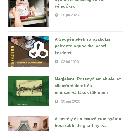
véradókra
28 júl 2026
A Geopéntekek sorozata kis
paleontológusokkal veszi
kezdetét
02 júl 2026
Megjelent: Rozsnyó emlékjelei az
államfordulatok és
rendszerváltások tükrében
30 jún 2026
A kastély és a mauzóleum nyáron
hosszabb ideig tart nyitva