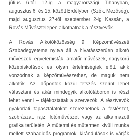
július 6-tól 12-ig a magyarországi Tihanyban,
augusztus 6. és 15. között Erdélyben (Szék, Mezőség),
majd augusztus 27-től szeptember 2-ig Kassán, a
Rovás Művésztelepen alkothatnak a résztvevők.
A Rovás Alkotóközösség 9. Képzőművészeti
Szabadegyeteme nyitva áll a hivatásszerűen alkotó
művészek, egyetemisták, amatőr művészek, nagykorú
középiskolások és olyan értelmiségiek előtt, akik
vonzódnak a képzőművészethez, de maguk nem
alkotók. Az időpontok közül tetszés szerint lehet
választani és akár mindegyik alkotótáboron is részt
lehet venni – tájékoztattak a szervezők. A résztvevők
gyakorlati tapasztalatokat szerezhetnek a festészet,
szobrászat, rajz, fotóművészet vagy az alkalmazott
grafika területén. A műtermi és műtermen kívüli munka
mellett szabadidős programok, kirándulások is várják