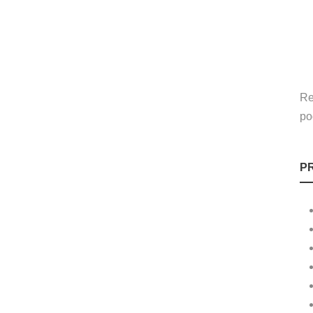
Re
po
P