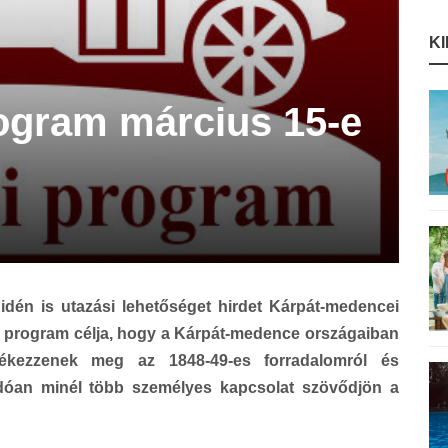
K
rogram március 15-e
idén is utazási lehetőséget hirdet Kárpát-medencei
 program célja, hogy a Kárpát-medence országaiban
ékezzenek meg az 1848-49-es forradalomról és
ódóan minél több személyes kapcsolat szövődjön a