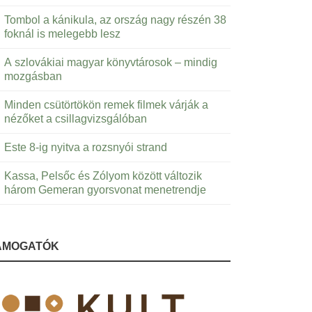
Tombol a kánikula, az ország nagy részén 38
foknál is melegebb lesz
A szlovákiai magyar könyvtárosok – mindig
mozgásban
Minden csütörtökön remek filmek várják a
nézőket a csillagvizsgálóban
Este 8-ig nyitva a rozsnyói strand
Kassa, Pelsőc és Zólyom között változik
három Gemeran gyorsvonat menetrendje
ÁMOGATÓK