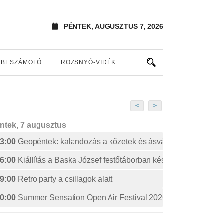
PÉNTEK, AUGUSZTUS 7, 2026
BESZÁMOLÓ
ROZSNYÓ-VIDÉK
<
>
ntek, 7 augusztus
3:00
Geopéntek: kalandozás a kőzetek és ásványok izgalmas 
6:00
Kiállítás a Baska József festőtáborban készült művekből
9:00
Retro party a csillagok alatt
0:00
Summer Sensation Open Air Festival 2026: STERBINS