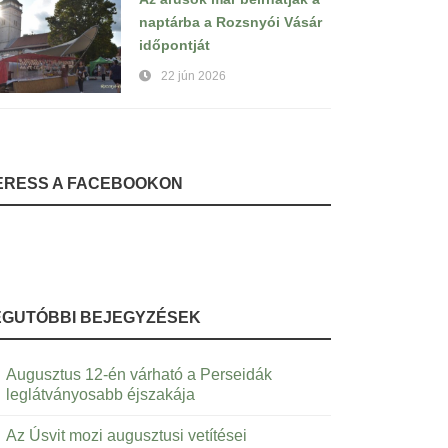
naptárba a Rozsnyói Vásár
időpontját
22 jún 2026
ERESS A FACEBOOKON
EGUTÓBBI BEJEGYZÉSEK
Augusztus 12-én várható a Perseidák
leglátványosabb éjszakája
Az Úsvit mozi augusztusi vetítései