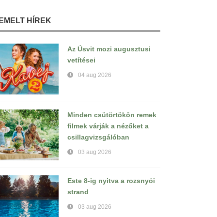
IEMELT HÍREK
Az Úsvit mozi augusztusi
vetítései
04 aug 2026
Minden csütörtökön remek
filmek várják a nézőket a
csillagvizsgálóban
03 aug 2026
Este 8-ig nyitva a rozsnyói
strand
03 aug 2026