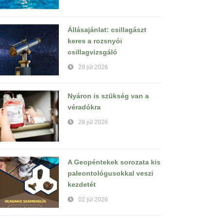
Állásajánlat: csillagászt
keres a rozsnyói
csillagvizsgáló
29 júl 2026
Nyáron is szükség van a
véradókra
28 júl 2026
A Geopéntekek sorozata kis
paleontológusokkal veszi
kezdetét
02 júl 2026