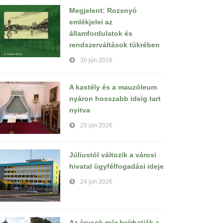
Megjelent: Rozsnyó
emlékjelei az
államfordulatok és
rendszerváltások tükrében
30 jún 2026
A kastély és a mauzóleum
nyáron hosszabb ideig tart
nyitva
29 jún 2026
Júliustól változik a városi
hivatal ügyfélfogadási ideje
24 jún 2026
Az árusok már beírhatják a