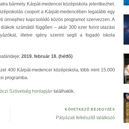
zatra bármely Kárpát-medencei középiskola jelentkezhet.
ó középiskolás csoport a Kárpát-medencében legalább egy
zeti ünnephez kapcsolódó közös programot szervezzen. A
diákok számától függően – akár 300 ezer forint utazási
yázókat, illetve igény szerint segít a fogadó iskola
határideje:
2019. február 18. (hétfő)
özel 400 Kárpát-medencei középiskola, több mint 15.000
ási programba.
óczi Szövetség honlapján
találhatók.
KÖVETKEZŐ BEJEGYZÉS
Pályázati felkészítő találkozó