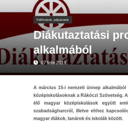
Felhívások, pályázatok
Diákutaztatási p
alkalmából
07 febr 2019
A március 15-i nemzeti ünnep alkalmából 
középiskolásoknak a Rákóczi Szövetség. A
élő magyar középiskolások együtt eml
szabadságharcról, illetve ehhez kapcsol
magyar diákok, tanárok és iskolák között.