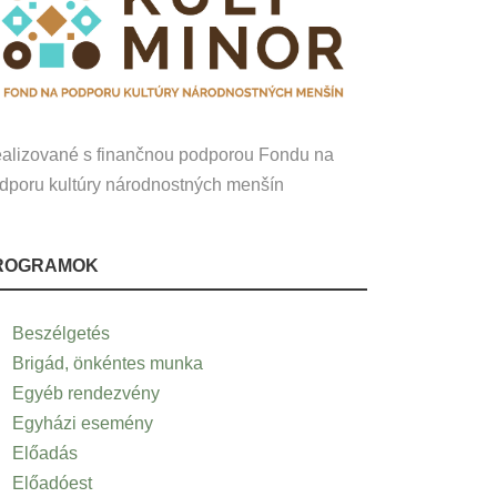
alizované s finančnou podporou Fondu na
dporu kultúry národnostných menšín
ROGRAMOK
Beszélgetés
Brigád, önkéntes munka
Egyéb rendezvény
Egyházi esemény
Előadás
Előadóest