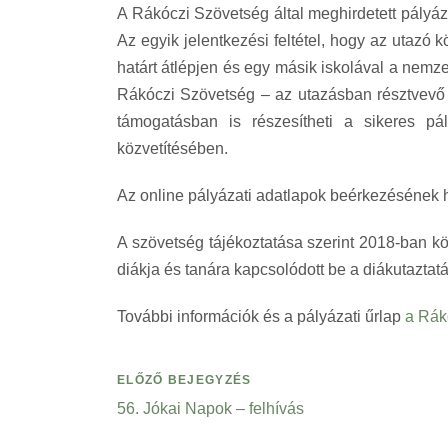
A Rákóczi Szövetség által meghirdetett pályá
Az egyik jelentkezési feltétel, hogy az utaz
határt átlépjen és egy másik iskolával a nem
Rákóczi Szövetség – az utazásban résztvevő 
támogatásban is részesítheti a sikeres pál
közvetítésében.
Az online pályázati adatlapok beérkezésének 
A szövetség tájékoztatása szerint 2018-ban k
diákja és tanára kapcsolódott be a diákutaztat
További információk és a pályázati űrlap
a Rák
ELŐZŐ BEJEGYZÉS
56. Jókai Napok – felhívás