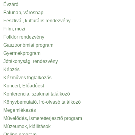
Évzáró
Falunap, városnap
Fesztivál, kulturális rendezvény
Film, mozi
Folklór rendezvény
Gasztronómiai program
Gyermekprogram
Jótékonysági rendezvény
Képzés
Kézműves foglalkozás
Koncert, Előadóest
Konferencia, szakmai találkozó
Könyvbemutató, író-olvasó találkozó
Megemlékezés
Művelődés, ismeretterjesztő program
Múzeumok, kiállítások
Online program