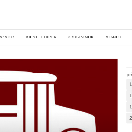
YÁZATOK
KIEMELT HÍREK
PROGRAMOK
AJÁNLÓ
pé
1
1
1
2