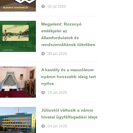
02 júl 2026
Megjelent: Rozsnyó
emlékjelei az
államfordulatok és
rendszerváltások tükrében
30 jún 2026
A kastély és a mauzóleum
nyáron hosszabb ideig tart
nyitva
29 jún 2026
Júliustól változik a városi
hivatal ügyfélfogadási ideje
24 jún 2026