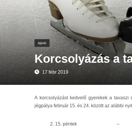
Ajánló
Korcsolyázás a t
17 febr 2019
A korcsolyázást kedvelő gyerekek a tavaszi 
jégpálya február 15. és 24. között az alábbi nyit
2. 15. péntek
–