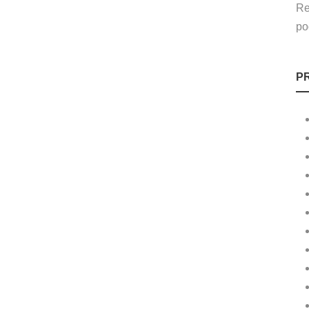
Re
po
P