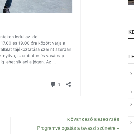
K
L
KÖVETKEZŐ BEJEGYZÉS
Programválogatás a tavaszi szünetre –