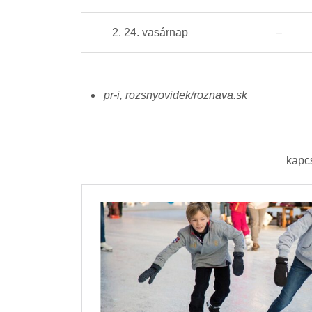
2. 24. vasárnap
–
pr-i, rozsnyovidek/roznava.sk
kapc