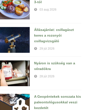
3-tól
03 aug 2026
Állásajánlat: csillagászt
keres a rozsnyói
csillagvizsgáló
29 júl 2026
Nyáron is szükség van a
véradókra
28 júl 2026
A Geopéntekek sorozata kis
paleontológusokkal veszi
kezdetét