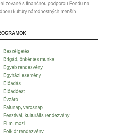
alizované s finančnou podporou Fondu na
dporu kultúry národnostných menšín
ROGRAMOK
Beszélgetés
Brigád, önkéntes munka
Egyéb rendezvény
Egyházi esemény
Előadás
Előadóest
Évzáró
Falunap, városnap
Fesztivál, kulturális rendezvény
Film, mozi
Folklór rendezvény