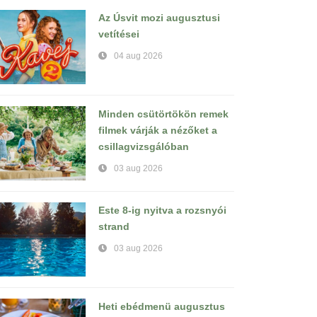
Az Úsvit mozi augusztusi
vetítései
04 aug 2026
Minden csütörtökön remek
filmek várják a nézőket a
csillagvizsgálóban
03 aug 2026
Este 8-ig nyitva a rozsnyói
strand
03 aug 2026
Heti ebédmenü augusztus