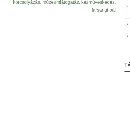
korcsolyázás, múzeumlátogatás, kézműveskedés,
farsangi bál
T