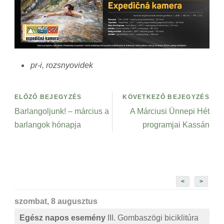
pr-i, rozsnyovidek
ELŐZŐ BEJEGYZÉS
KÖVETKEZŐ BEJEGYZÉS
Barlangoljunk! – március a
A Márciusi Ünnepi Hét
barlangok hónapja
programjai Kassán
<
>
szombat, 8 augusztus
Egész napos esemény
III. Gombaszögi biciklitúra