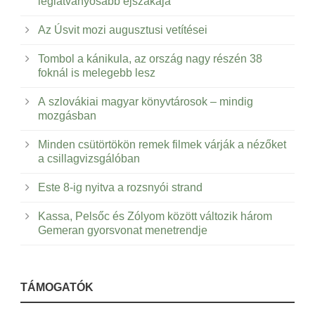
leglátványosabb éjszakája
Az Úsvit mozi augusztusi vetítései
Tombol a kánikula, az ország nagy részén 38
foknál is melegebb lesz
A szlovákiai magyar könyvtárosok – mindig
mozgásban
Minden csütörtökön remek filmek várják a nézőket
a csillagvizsgálóban
Este 8-ig nyitva a rozsnyói strand
Kassa, Pelsőc és Zólyom között változik három
Gemeran gyorsvonat menetrendje
TÁMOGATÓK