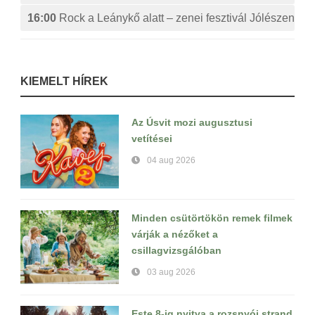
16:00
Rock a Leánykő alatt – zenei fesztivál Jólészen
KIEMELT HÍREK
Az Úsvit mozi augusztusi
vetítései
04 aug 2026
Minden csütörtökön remek filmek
várják a nézőket a
csillagvizsgálóban
03 aug 2026
Este 8-ig nyitva a rozsnyói strand