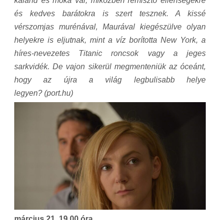
kaland és móka vár, miközben rémisztő ellenségekre
és kedves barátokra is szert tesznek. A kissé
vérszomjas murénával, Maurával kiegészülve olyan
helyekre is eljutnak, mint a víz borította New York, a
híres-nevezetes Titanic roncsok vagy a jeges
sarkvidék. De vajon sikerül megmenteniük az óceánt,
hogy az újra a világ legbulisabb helye
legyen? (port.hu)
március 21. 19.00 óra