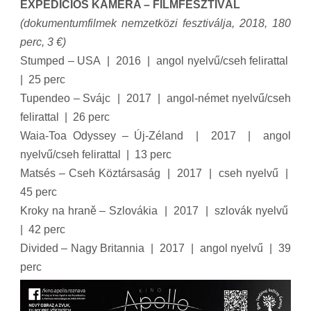
EXPEDÍCIÓS KAMERA – FILMFESZTIVÁL
(dokumentumfilmek nemzetközi fesztiválja, 2018, 180
perc, 3 €)
Stumped – USA | 2016 | angol nyelvű/cseh felirattal
| 25 perc
Tupendeo – Svájc | 2017 | angol-német nyelvű/cseh
felirattal | 26 perc
Waia-Toa Odyssey – Új-Zéland | 2017 | angol
nyelvű/cseh felirattal | 13 perc
Matsés – Cseh Köztársaság | 2017 | cseh nyelvű |
45 perc
Kroky na hraně – Szlovákia | 2017 | szlovák nyelvű
| 42 perc
Divided – Nagy Britannia | 2017 | angol nyelvű | 39
perc