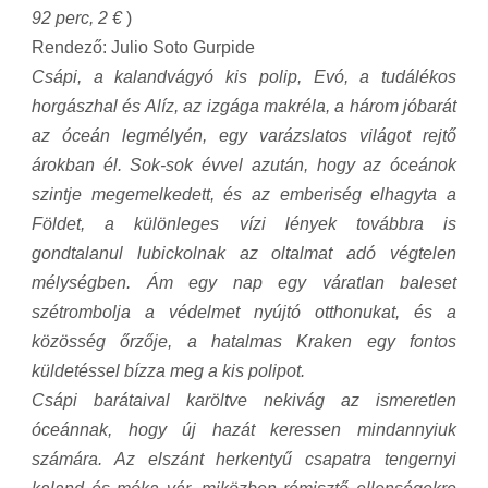
92 perc, 2 €
)
Rendező: Julio Soto Gurpide
Csápi, a kalandvágyó kis polip, Evó, a tudálékos
horgászhal és Alíz, az izgága makréla, a három jóbarát
az óceán legmélyén, egy varázslatos világot rejtő
árokban él. Sok-sok évvel azután, hogy az óceánok
szintje megemelkedett, és az emberiség elhagyta a
Földet, a különleges vízi lények továbbra is
gondtalanul lubickolnak az oltalmat adó végtelen
mélységben. Ám egy nap egy váratlan baleset
szétrombolja a védelmet nyújtó otthonukat, és a
közösség őrzője, a hatalmas Kraken egy fontos
küldetéssel bízza meg a kis polipot.
Csápi barátaival karöltve nekivág az ismeretlen
óceánnak, hogy új hazát keressen mindannyiuk
számára. Az elszánt herkentyű csapatra tengernyi