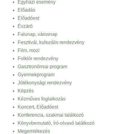
Egyházi esemény
Előadás
Előadóest
Évzáró
Falunap, városnap
Fesztivál, kulturális rendezvény
Film, mozi
Folklór rendezvény
Gasztronómiai program
Gyermekprogram
Jótékonysági rendezvény
Képzés
Kézműves foglalkozás
Koncert, Előadóest
Konferencia, szakmai találkozó
Könyvbemutató, író-olvasó találkozó
Megemlékezés