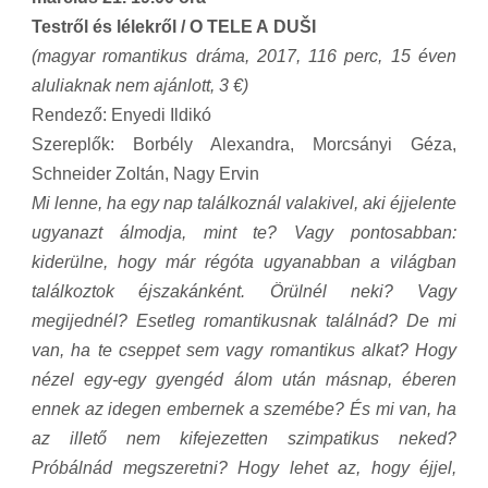
Testről és lélekről / O TELE A DUŠI
(magyar romantikus dráma, 2017, 116 perc, 15 éven
aluliaknak nem ajánlott, 3 €)
Rendező: Enyedi Ildikó
Szereplők: Borbély Alexandra, Morcsányi Géza,
Schneider Zoltán, Nagy Ervin
Mi lenne, ha egy nap találkoznál valakivel, aki éjjelente
ugyanazt álmodja, mint te? Vagy pontosabban:
kiderülne, hogy már régóta ugyanabban a világban
találkoztok éjszakánként. Örülnél neki? Vagy
megijednél? Esetleg romantikusnak találnád? De mi
van, ha te cseppet sem vagy romantikus alkat? Hogy
nézel egy-egy gyengéd álom után másnap, éberen
ennek az idegen embernek a szemébe? És mi van, ha
az illető nem kifejezetten szimpatikus neked?
Próbálnád megszeretni? Hogy lehet az, hogy éjjel,