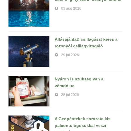
03 aug 2026
Állásajánlat: csillagászt keres a
rozsnyói csillagvizsgáló
29 júl 2026
Nyáron is szükség van a
véradókra
28 júl 2026
A Geopéntekek sorozata kis
paleontológusokkal veszi