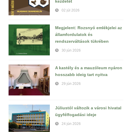
kezdetét
02 júl 2026
Megjelent: Rozsnyó emlékjelei az
államfordulatok és
rendszerváltások tükrében
30 jún 2026
A kastély és a mauzóleum nyáron
hosszabb ideig tart nyitva
29 jún 2026
Júliustól változik a városi hivatal
ügyfélfogadási ideje
24 jún 2026