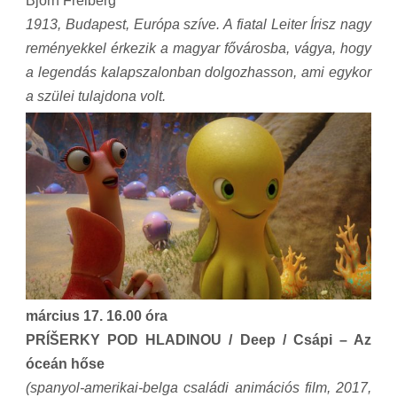
Björn Freiberg
1913, Budapest, Európa szíve. A fiatal Leiter Írisz nagy
reményekkel érkezik a magyar fővárosba, vágya, hogy
a legendás kalapszalonban dolgozhasson, ami egykor
a szülei tulajdona volt.
március 17. 16.00 óra
PRÍŠERKY POD HLADINOU / Deep / Csápi – Az
óceán hőse
(spanyol-amerikai-belga családi animációs film, 2017,