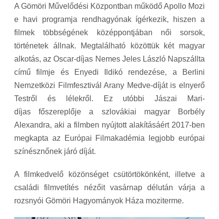
A Gömöri Művelődési Központban működő Apollo Mozi
e havi programja rendhagyónak ígérkezik, hiszen a
filmek többségének középpontjában női sorsok,
történetek állnak. Megtalálható közöttük két magyar
alkotás, az Oscar-díjas Nemes Jeles László Napszállta
című filmje és Enyedi Ildikó rendezése, a Berlini
Nemzetközi Filmfesztivál Arany Medve-díját is elnyerő
Testről és lélekről. Ez utóbbi Jászai Mari-
díjas főszereplője a szlovákiai magyar Borbély
Alexandra, aki a filmben nyújtott alakításáért 2017-ben
megkapta az Európai Filmakadémia legjobb európai
színésznőnek járó díját.
A filmkedvelő közönséget csütörtökönként, illetve a
családi filmvetítés nézőit vasárnap délután várja a
rozsnyói Gömöri Hagyományok Háza moziterme.