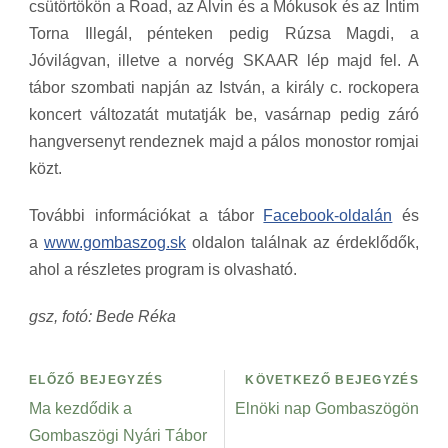
csütörtökön a Road, az Alvin és a Mókusok és az Intim
Torna Illegál, pénteken pedig Rúzsa Magdi, a
Jóvilágvan, illetve a norvég SKAAR lép majd fel. A
tábor szombati napján az István, a király c. rockopera
koncert változatát mutatják be, vasárnap pedig záró
hangversenyt rendeznek majd a pálos monostor romjai
közt.
További információkat a tábor
Facebook-oldalán
és
a
www.gombaszog.sk
oldalon találnak az érdeklődők,
ahol a részletes program is olvasható.
gsz, fotó: Bede Réka
ELŐZŐ BEJEGYZÉS
KÖVETKEZŐ BEJEGYZÉS
Ma kezdődik a
Elnöki nap Gombaszögön
Gombaszögi Nyári Tábor