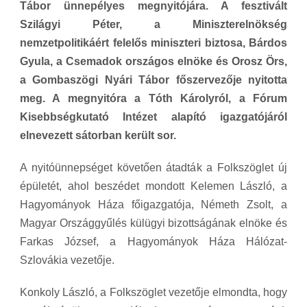
Tábor ünnepélyes megnyitójára. A fesztivált
Szilágyi Péter, a Miniszterelnökség
nemzetpolitikáért felelős miniszteri biztosa, Bárdos
Gyula, a Csemadok országos elnöke és Orosz Örs,
a Gombaszögi Nyári Tábor főszervezője nyitotta
meg. A megnyitóra a Tóth Károlyról, a Fórum
Kisebbségkutató Intézet alapító igazgatójáról
elnevezett sátorban került sor.
A nyitóünnepséget követően átadták a Folkszöglet új
épületét, ahol beszédet mondott Kelemen László, a
Hagyományok Háza főigazgatója, Németh Zsolt, a
Magyar Országgyűlés külügyi bizottságának elnöke és
Farkas József, a Hagyományok Háza Hálózat-
Szlovákia vezetője.
Konkoly László, a Folkszöglet vezetője elmondta, hogy