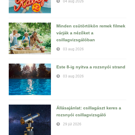
04 aug 2026
Minden csütörtökön remek filmek
várják a nézőket a
csillagvizsgálóban
03 aug 2026
Este 8-ig nyitva a rozsnyói strand
03 aug 2026
Állásajánlat: csillagászt keres a
rozsnyói csillagvizsgáló
29 júl 2026