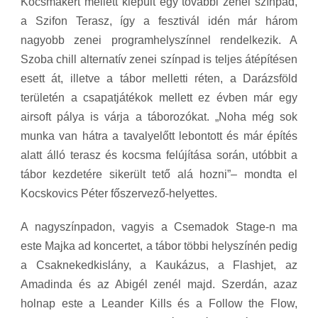
Kocsmakert mellett kiépült egy további zenei színpad,
a Szifon Terasz, így a fesztivál idén már három
nagyobb zenei programhelyszínnel rendelkezik. A
Szoba chill alternatív zenei színpad is teljes átépítésen
esett át, illetve a tábor melletti réten, a Darázsföld
területén a csapatjátékok mellett ez évben már egy
airsoft pálya is várja a táborozókat. „Noha még sok
munka van hátra a tavalyelőtt lebontott és már építés
alatt álló terasz és kocsma felújítása során, utóbbit a
tábor kezdetére sikerült tető alá hozni”– mondta el
Kocskovics Péter főszervező-helyettes.
A nagyszínpadon, vagyis a Csemadok Stage-n ma
este Majka ad koncertet, a tábor többi helyszínén pedig
a Csaknekedkislány, a Kaukázus, a Flashjet, az
Amadinda és az Abigél zenél majd. Szerdán, azaz
holnap este a Leander Kills és a Follow the Flow,