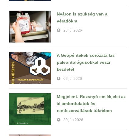
Nyáron is szükség van a
véradókra
28 júl 2026
A Geopéntekek sorozata kis
paleontológusokkal veszi
kezdetét
02 júl 2026
Megjelent: Rozsnyó emlékjelei az
államfordulatok és
rendszerváltások tükrében
30 jún 2026