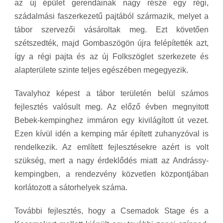
az új épület gerendáinak nagy része egy régi,
szádalmási faszerkezetű pajtából származik, melyet a
tábor szervezői vásároltak meg. Ezt követően
szétszedték, majd Gombaszögön újra felépítették azt,
így a régi pajta és az új Folkszöglet szerkezete és
alapterülete szinte teljes egészében megegyezik.
Tavalyhoz képest a tábor területén belül számos
fejlesztés valósult meg. Az előző évben megnyitott
Bebek-kempinghez immáron egy kivilágított út vezet.
Ezen kívül idén a kemping már épített zuhanyzóval is
rendelkezik. Az említett fejlesztésekre azért is volt
szükség, mert a nagy érdeklődés miatt az Andrássy-
kempingben, a rendezvény közvetlen központjában
korlátozott a sátorhelyek száma.
További fejlesztés, hogy a Csemadok Stage és a