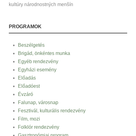
kultúry národnostných menšín
PROGRAMOK
Beszélgetés
Brigád, önkéntes munka
Egyéb rendezvény
Egyházi esemény
Előadás
Előadóest
Évzáró
Falunap, városnap
Fesztivál, kulturális rendezvény
Film, mozi
Folklór rendezvény
Gasztronómiai program