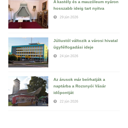
A kastély és a mauzóleum nyáron
hosszabb ideig tart nyitva
29 jún 2026
Júliustól változik a városi hivatal
ügyfélfogadási ideje
24 jún 2026
Az árusok már beírhatják a
naptárba a Rozsnyói Vásár
időpontját
22 jún 2026