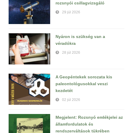
rozsnyói csillagvizsgáló
29 júl 2026
Nyáron is szükség van a
véradókra
28 júl 2026
A Geopéntekek sorozata kis
paleontológusokkal veszi
kezdetét
02 júl 2026
Megjelent: Rozsnyó emlékjelei az
államfordulatok és
rendszerváltások tükrében