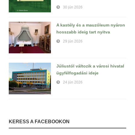
30 jún 2026
A kastély és a mauzóleum nyáron
hosszabb ideig tart nyitva
29 jún 2026
Júliustól változik a városi hivatal
ügyfélfogadási ideje
24 jún 2026
KERESS A FACEBOOKON