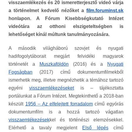
visszaemlékezés és 20 ismeretterjesztő videó várja
a történelmet kedvelő nézőket a
film.foruminst.sk
honlapon. A Fórum Kisebbségkutató Intézet
videótára az otthoni elszigeteltségben is
lehetőséget kínál múltunk tanulmányozására.
A második világháború szovjet és nyugati
hadifogolytáborait megjárt felvidéki magyarok
történetét a
Muszkaföldön
(2016) és a
Nyugati
Fogságban
(2017) című dokumentumfilmekből
ismerhetik meg, illetve megnézhetik a témához tartozó
egyéni
visszaemlékezéseket
is – tájékoztatta
portálunkat a Fórum Intézet. Megtekinthető a 2018-ban
készült
1956 – Az elfelejtett forradalom
című egyórás
dokumentumfilm is a hozzá tartozó vágatlan
visszaemlékezések
kel és történészi elemzésekkel.
Elérhető a tavaly megjelent
Első lépés
című