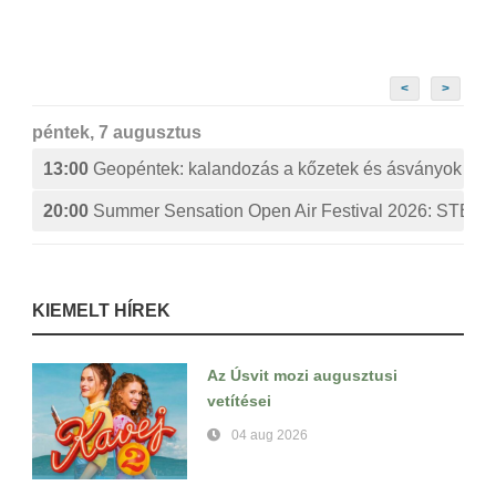
<
>
péntek, 7 augusztus
13:00
Geopéntek: kalandozás a kőzetek és ásványok izg
20:00
Summer Sensation Open Air Festival 2026: ST
KIEMELT HÍREK
Az Úsvit mozi augusztusi
vetítései
04 aug 2026