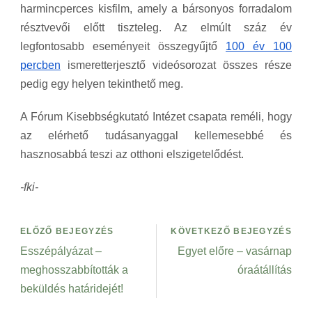
harmincperces kisfilm, amely a bársonyos forradalom
résztvevői előtt tiszteleg. Az elmúlt száz év
legfontosabb eseményeit összegyűjtő
100 év 100
percben
ismeretterjesztő videósorozat összes része
pedig egy helyen tekinthető meg.
A Fórum Kisebbségkutató Intézet csapata reméli, hogy
az elérhető tudásanyaggal kellemesebbé és
hasznosabbá teszi az otthoni elszigetelődést.
-fki-
ELŐZŐ BEJEGYZÉS
KÖVETKEZŐ BEJEGYZÉS
Esszépályázat –
Egyet előre – vasárnap
meghosszabbították a
óraátállítás
beküldés határidejét!