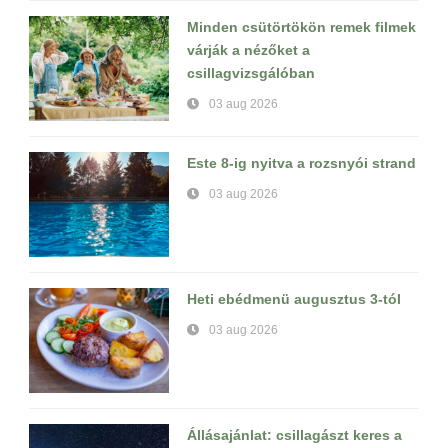
Minden csütörtökön remek filmek
várják a nézőket a
csillagvizsgálóban
03 aug 2026
Este 8-ig nyitva a rozsnyói strand
03 aug 2026
Heti ebédmenü augusztus 3-tól
03 aug 2026
Állásajánlat: csillagászt keres a