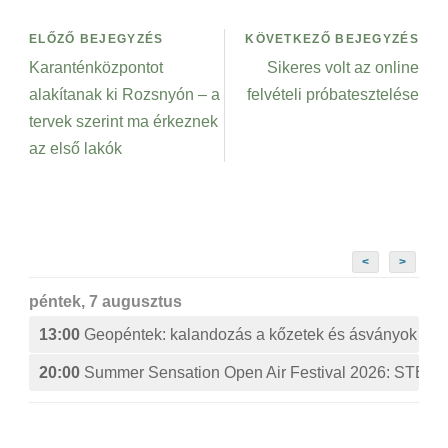
ELŐZŐ BEJEGYZÉS
KÖVETKEZŐ BEJEGYZÉS
Karanténközpontot
Sikeres volt az online
alakítanak ki Rozsnyón – a
felvételi próbatesztelése
tervek szerint ma érkeznek
az első lakók
<
>
péntek, 7 augusztus
13:00
Geopéntek: kalandozás a kőzetek és ásványok izg
20:00
Summer Sensation Open Air Festival 2026: ST