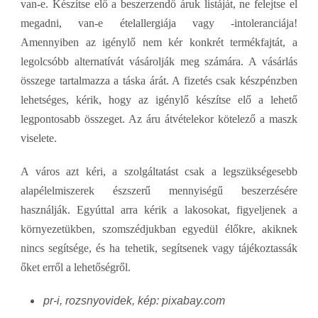
van-e. Készítse elő a beszerzendő áruk listáját, ne felejtse el
megadni, van-e ételallergiája vagy -intoleranciája!
Amennyiben az igénylő nem kér konkrét termékfajtát, a
legolcsóbb alternatívát vásárolják meg számára. A vásárlás
összege tartalmazza a táska árát. A fizetés csak készpénzben
lehetséges, kérik, hogy az igénylő készítse elő a lehető
legpontosabb összeget. Az áru átvételekor kötelező a maszk
viselete.
A város azt kéri, a szolgáltatást csak a legszükségesebb
alapélelmiszerek észszerű mennyiségű beszerzésére
használják. Egyúttal arra kérik a lakosokat, figyeljenek a
környezetükben, szomszédjukban egyedül élőkre, akiknek
nincs segítsége, és ha tehetik, segítsenek vagy tájékoztassák
őket erről a lehetőségről.
pr-i, rozsnyovidek, kép: pixabay.com