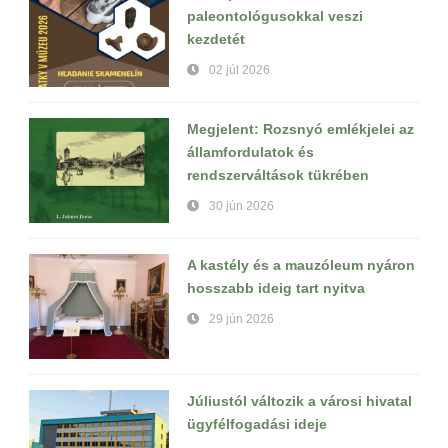
paleontológusokkal veszi
kezdetét
02 júl 2026
Megjelent: Rozsnyó emlékjelei az
államfordulatok és
rendszerváltások tükrében
30 jún 2026
A kastély és a mauzóleum nyáron
hosszabb ideig tart nyitva
29 jún 2026
Júliustól változik a városi hivatal
ügyfélfogadási ideje