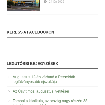
24 jún 2026
KERESS A FACEBOOKON
LEGUTÓBBI BEJEGYZÉSEK
Augusztus 12-én várható a Perseidák
leglátványosabb éjszakája
Az Úsvit mozi augusztusi vetítései
Tombol a kánikula, az ország nagy részén 38