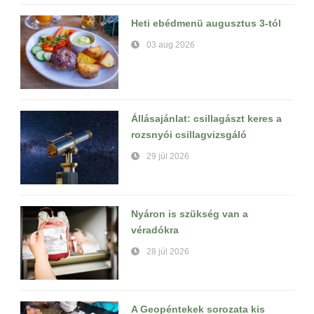
Heti ebédmenü augusztus 3-tól
03 aug 2026
Állásajánlat: csillagászt keres a
rozsnyói csillagvizsgáló
29 júl 2026
Nyáron is szükség van a
véradókra
28 júl 2026
A Geopéntekek sorozata kis