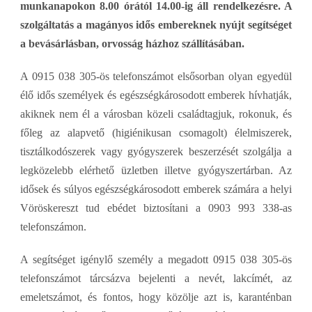
munkanapokon 8.00 órától 14.00-ig áll rendelkezésre.
A
szolgáltatás a magányos idős embereknek nyújt segítséget
a bevásárlásban, orvosság házhoz szállításában.
A 0915 038 305-ös telefonszámot elsősorban olyan egyedül
élő idős személyek és egészségkárosodott emberek hívhatják,
akiknek nem él a városban közeli családtagjuk, rokonuk, és
főleg az alapvető (higiénikusan csomagolt) élelmiszerek,
tisztálkodószerek vagy gyógyszerek beszerzését szolgálja a
legközelebb elérhető üzletben illetve gyógyszertárban. Az
idősek és súlyos egészségkárosodott emberek számára a helyi
Vöröskereszt tud ebédet biztosítani a 0903 993 338-as
telefonszámon.
A segítséget igénylő személy a megadott 0915 038 305-ös
telefonszámot tárcsázva bejelenti a nevét, lakcímét, az
emeletszámot, és fontos, hogy közölje azt is, karanténban