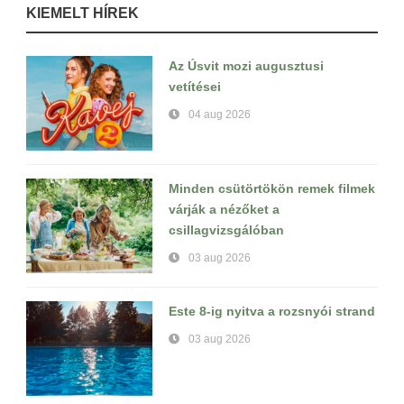
KIEMELT HÍREK
Az Úsvit mozi augusztusi
vetítései
04 aug 2026
Minden csütörtökön remek filmek
várják a nézőket a
csillagvizsgálóban
03 aug 2026
Este 8-ig nyitva a rozsnyói strand
03 aug 2026