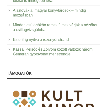
foknál is melegebb lesz
A szlovákiai magyar könyvtárosok – mindig
mozgásban
Minden csütörtökön remek filmek várják a nézőket
a csillagvizsgálóban
Este 8-ig nyitva a rozsnyói strand
Kassa, Pelsőc és Zólyom között változik három
Gemeran gyorsvonat menetrendje
TÁMOGATÓK