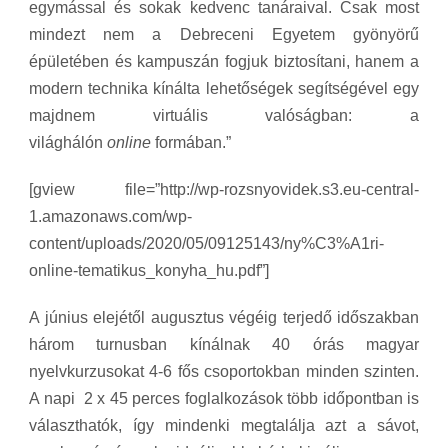
egymással és sokak kedvenc tanáraival. Csak most
mindezt nem a Debreceni Egyetem gyönyörű
épületében és kampuszán fogjuk biztosítani, hanem a
modern technika kínálta lehetőségek segítségével egy
majdnem virtuális valóságban: a
világhálón
online
formában.”
[gview file=”http://wp-rozsnyovidek.s3.eu-central-
1.amazonaws.com/wp-
content/uploads/2020/05/09125143/ny%C3%A1ri-
online-tematikus_konyha_hu.pdf”]
A június elejétől augusztus végéig terjedő időszakban
három turnusban kínálnak 40 órás magyar
nyelvkurzusokat 4-6 fős csoportokban minden szinten.
A napi 2 x 45 perces foglalkozások több időpontban is
választhatók, így mindenki megtalálja azt a sávot,