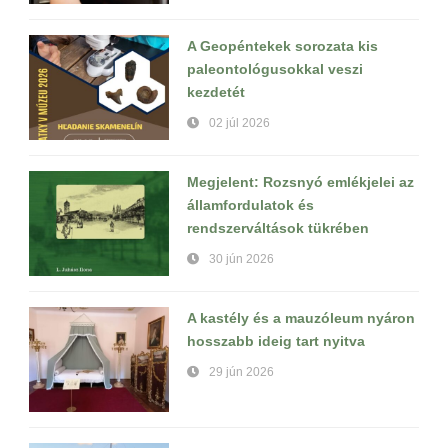
A Geopéntekek sorozata kis
paleontológusokkal veszi
kezdetét
02 júl 2026
Megjelent: Rozsnyó emlékjelei az
államfordulatok és
rendszerváltások tükrében
30 jún 2026
A kastély és a mauzóleum nyáron
hosszabb ideig tart nyitva
29 jún 2026