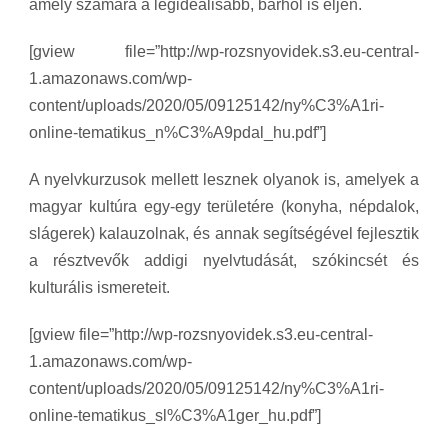
amely számára a legideálisabb, bárhol is éljen.
[gview file=”http://wp-rozsnyovidek.s3.eu-central-
1.amazonaws.com/wp-
content/uploads/2020/05/09125142/ny%C3%A1ri-
online-tematikus_n%C3%A9pdal_hu.pdf”]
A nyelvkurzusok mellett lesznek olyanok is, amelyek a
magyar kultúra egy-egy területére (konyha, népdalok,
slágerek) kalauzolnak, és annak segítségével fejlesztik
a résztvevők addigi nyelvtudását, szókincsét és
kulturális ismereteit.
[gview file=”http://wp-rozsnyovidek.s3.eu-central-
1.amazonaws.com/wp-
content/uploads/2020/05/09125142/ny%C3%A1ri-
online-tematikus_sl%C3%A1ger_hu.pdf”]