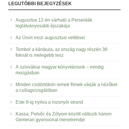
LEGUTÓBBI BEJEGYZÉSEK
Augusztus 12-én várható a Perseidák
leglátványosabb éjszakája
Az Úsvit mozi augusztusi vetítései
Tombol a kánikula, az ország nagy részén 38
foknál is melegebb lesz
A szlovákiai magyar könyvtárosok – mindig
mozgásban
Minden csütörtökön remek filmek várják a nézőket
a csillagvizsgálóban
Este 8-ig nyitva a rozsnyói strand
Kassa, Pelsőc és Zólyom között változik három
Gemeran gyorsvonat menetrendje