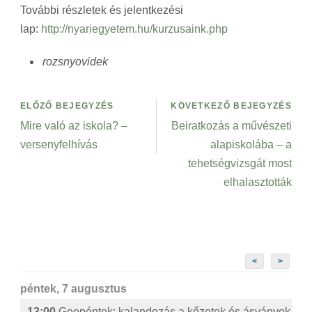
További részletek és jelentkezési
lap:
http://nyariegyetem.hu/kurzusaink.php
rozsnyovidek
ELŐZŐ BEJEGYZÉS
KÖVETKEZŐ BEJEGYZÉS
Mire való az iskola? –
Beiratkozás a művészeti
versenyfelhívás
alapiskolába – a
tehetségvizsgát most
elhalasztották
<
>
péntek, 7 augusztus
13:00
Geopéntek: kalandozás a kőzetek és ásványok izg