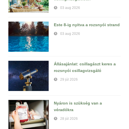
03 aug 2026
Este 8-ig nyitva a rozsnyói strand
03 aug 2026
Állásajánlat: csillagászt keres a
rozsnyói csillagvizsgáló
29 júl 2026
Nyáron is szükség van a
véradókra
28 júl 2026