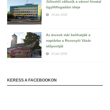
Júliustól változik a városi hivatal
ügyfélfogadási ideje
24 jún 2026
Az árusok már beírhatják a
naptárba a Rozsnyói Vásár
időpontját
22 jún 2026
KERESS A FACEBOOKON