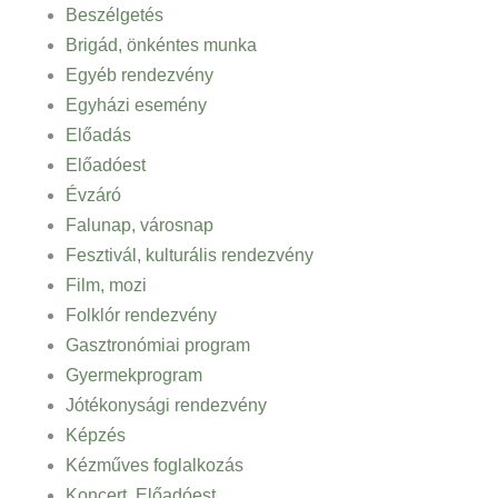
Beszélgetés
Brigád, önkéntes munka
Egyéb rendezvény
Egyházi esemény
Előadás
Előadóest
Évzáró
Falunap, városnap
Fesztivál, kulturális rendezvény
Film, mozi
Folklór rendezvény
Gasztronómiai program
Gyermekprogram
Jótékonysági rendezvény
Képzés
Kézműves foglalkozás
Koncert, Előadóest