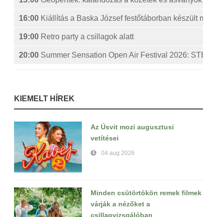
16:00
Kiállítás a Baska József festőtáborban készült műv
19:00
Retro party a csillagok alatt
20:00
Summer Sensation Open Air Festival 2026: ST
KIEMELT HÍREK
Az Úsvit mozi augusztusi
vetítései
04 aug 2026
Minden csütörtökön remek filmek
várják a nézőket a
csillagvizsgálóban