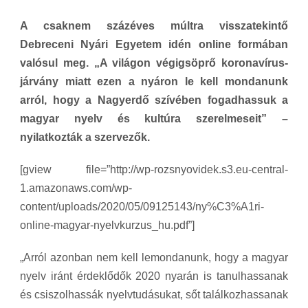
A csaknem százéves múltra visszatekintő
Debreceni Nyári Egyetem idén online formában
valósul meg. „A világon végigsöprő koronavírus-
járvány miatt ezen a nyáron le kell mondanunk
arról, hogy a Nagyerdő szívében fogadhassuk a
magyar nyelv és kultúra szerelmeseit” –
nyilatkozták a szervezők.
[gview file=”http://wp-rozsnyovidek.s3.eu-central-
1.amazonaws.com/wp-
content/uploads/2020/05/09125143/ny%C3%A1ri-
online-magyar-nyelvkurzus_hu.pdf”]
„Arról azonban nem kell lemondanunk, hogy a magyar
nyelv iránt érdeklődők 2020 nyarán is tanulhassanak
és csiszolhassák nyelvtudásukat, sőt találkozhassanak