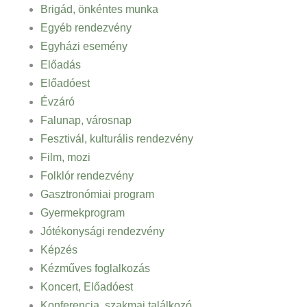
Brigád, önkéntes munka
Egyéb rendezvény
Egyházi esemény
Előadás
Előadóest
Évzáró
Falunap, városnap
Fesztivál, kulturális rendezvény
Film, mozi
Folklór rendezvény
Gasztronómiai program
Gyermekprogram
Jótékonysági rendezvény
Képzés
Kézműves foglalkozás
Koncert, Előadóest
Konferencia, szakmai találkozó