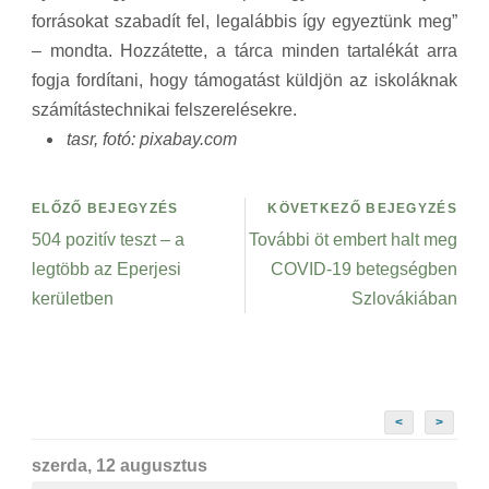
forrásokat szabadít fel, legalábbis így egyeztünk meg”
– mondta. Hozzátette, a tárca minden tartalékát arra
fogja fordítani, hogy támogatást küldjön az iskoláknak
számítástechnikai felszerelésekre.
tasr, fotó: pixabay.com
ELŐZŐ BEJEGYZÉS
KÖVETKEZŐ BEJEGYZÉS
504 pozitív teszt – a
További öt embert halt meg
legtöbb az Eperjesi
COVID-19 betegségben
kerületben
Szlovákiában
<
>
szerda, 12 augusztus