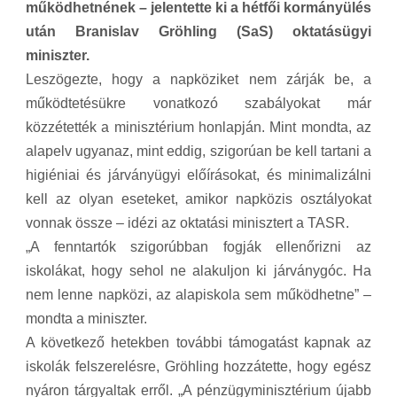
működhetnének – jelentette ki a hétfői kormányülés
után Branislav Gröhling (SaS) oktatásügyi
miniszter.
Leszögezte, hogy a napköziket nem zárják be, a
működtetésükre vonatkozó szabályokat már
közzétették a minisztérium honlapján. Mint mondta, az
alapelv ugyanaz, mint eddig, szigorúan be kell tartani a
higiéniai és járványügyi előírásokat, és minimalizálni
kell az olyan eseteket, amikor napközis osztályokat
vonnak össze – idézi az oktatási minisztert a TASR.
„A fenntartók szigorúbban fogják ellenőrizni az
iskolákat, hogy sehol ne alakuljon ki járványgóc. Ha
nem lenne napközi, az alapiskola sem működhetne” –
mondta a miniszter.
A következő hetekben további támogatást kapnak az
iskolák felszerelésre, Gröhling hozzátette, hogy egész
nyáron tárgyaltak erről. „A pénzügyminisztérium újabb