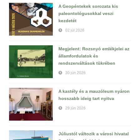
A Geopéntekek sorozata kis
paleontológusokkal veszi
kezdetét
02 júl 2026
Megjelent: Rozsnyó emlékjelei az
államfordulatok és
rendszerváltások tükrében
30 jún 2026
A kastély és a mauzóleum nyáron
hosszabb ideig tart nyitva
29 jún 2026
Júliustól változik a városi hivatal