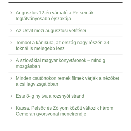
Augusztus 12-én várható a Perseidák
leglátványosabb éjszakája
Az Úsvit mozi augusztusi vetítései
Tombol a kánikula, az ország nagy részén 38
foknál is melegebb lesz
A szlovákiai magyar könyvtárosok – mindig
mozgásban
Minden csütörtökön remek filmek várják a nézőket
a csillagvizsgálóban
Este 8-ig nyitva a rozsnyói strand
Kassa, Pelsőc és Zólyom között változik három
Gemeran gyorsvonat menetrendje