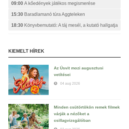
09:00
A kőedények játékos megismerése
15:30
Baradlamanó túra Aggteleken
18:30
Könyvbemutató: A táj mesél, a kutató hallgatja
KIEMELT HÍREK
Az Úsvit mozi augusztusi
vetítései
04 aug 2026
Minden csütörtökön remek filmek
várják a nézőket a
csillagvizsgálóban