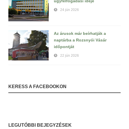
ügyfélfogadási ideje
24 jún 2026
Az árusok már beírhatják a
naptárba a Rozsnyói Vásár
időpontját
22 jún 2026
KERESS A FACEBOOKON
LEGUTÓBBI BEJEGYZÉSEK