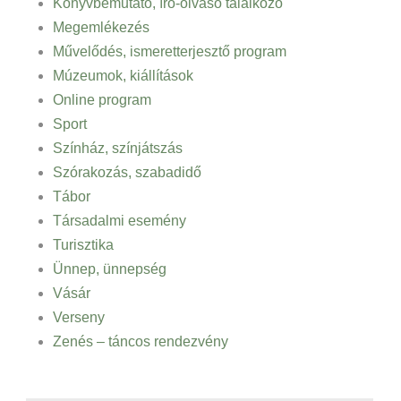
Könyvbemutató, író-olvasó találkozó
Megemlékezés
Művelődés, ismeretterjesztő program
Múzeumok, kiállítások
Online program
Sport
Színház, színjátszás
Szórakozás, szabadidő
Tábor
Társadalmi esemény
Turisztika
Ünnep, ünnepség
Vásár
Verseny
Zenés – táncos rendezvény