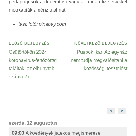
pedagógusok a decemberi vagy a januári fizetésükkel
megkapják a pénzjutalmat.
tasr, fotó: pixabay.com
ELŐZŐ BEJEGYZÉS
KÖVETKEZŐ BEJEGYZÉS
Csütörtökön 2024
Püspöki kar: Az egyház
koronavírus-fertőzöttet
nem tudja megvalósítani a
találtak, az elhunytak
közösségi tesztelést
száma 27
<
>
szerda, 12 augusztus
09:00
A kőedények játékos megismerése