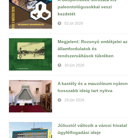
paleontológusokkal veszi
kezdetét
02 júl 2026
Megjelent: Rozsnyó emlékjelei az
államfordulatok és
rendszerváltások tükrében
30 jún 2026
A kastély és a mauzóleum nyáron
hosszabb ideig tart nyitva
29 jún 2026
Júliustól változik a városi hivatal
ügyfélfogadási ideje