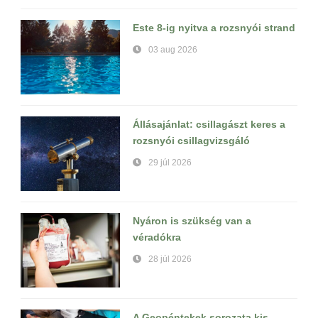
Este 8-ig nyitva a rozsnyói strand
03 aug 2026
Állásajánlat: csillagászt keres a
rozsnyói csillagvizsgáló
29 júl 2026
Nyáron is szükség van a
véradókra
28 júl 2026
A Geopéntekek sorozata kis