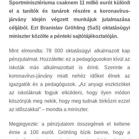
Sportminisztériuma csaknem 11 millió eurót különít
el a tanítók és tanárok részére a koronavírus-
járvány idején végzett munkájuk jutalmazása
céljából. Ezt Branislav Gröhling (SaS) oktatásügyi
miniszter közölte a pénteki sajtótájékoztatóján.
Mint elmondta: 78 000 oktatásügyi alkalmazott kap
pénzjutalmat. Hozzátette: ez a pedagógusokon kívül az
iskolák más alkalmazottait is érinti. Szerinte a
koronavírus-járvány miatt nehéz időket élnek az
igazgatók és a pedagógusok. „Az anyagi eszközöket
az iskoláknak fogjuk elküldeni, hogy ilyen módon
köszönjük meg nekik, hogy meg tudnak birkózni ezzel
az időszakkal” – mondta a miniszter.
Megjegyezte: a pénzjutalom összegének el kellene
érnie a 100 eurót. Gröhling bízik benne, hogy a