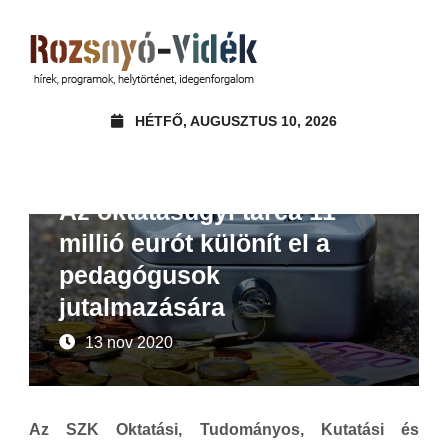
HÉTFŐ, AUGUSZTUS 10, 2026
Beszámoló
Hírek
Az oktatásügyi tárca 11
millió eurót különít el a
pedagógusok
jutalmazására
13 nov 2020
Az SZK Oktatási, Tudományos, Kutatási és