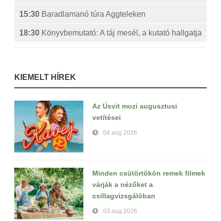
15:30
Baradlamanó túra Aggteleken
18:30
Könyvbemutató: A táj mesél, a kutató hallgatja
KIEMELT HÍREK
Az Úsvit mozi augusztusi
vetítései
04 aug 2026
Minden csütörtökön remek filmek
várják a nézőket a
csillagvizsgálóban
03 aug 2026