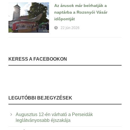
Az árusok már beírhatják a
naptárba a Rozsnyói Vásár
időpontját
22 jún 2026
KERESS A FACEBOOKON
LEGUTÓBBI BEJEGYZÉSEK
Augusztus 12-én várható a Perseidák
leglátványosabb éjszakája