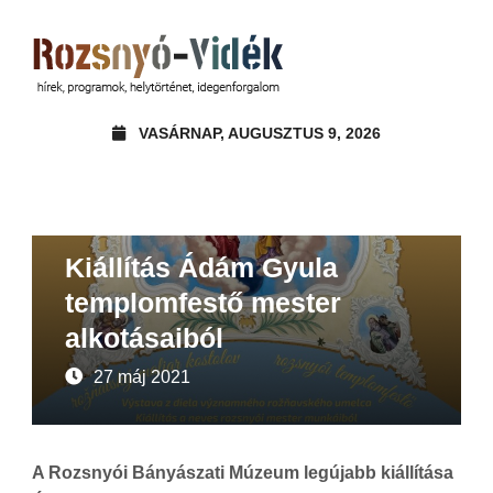
VASÁRNAP, AUGUSZTUS 9, 2026
Ajánló
Helytörténet
Rozsnyó-vidék
Kiállítás Ádám Gyula
templomfestő mester
alkotásaiból
27 máj 2021
A Rozsnyói Bányászati Múzeum legújabb kiállítása