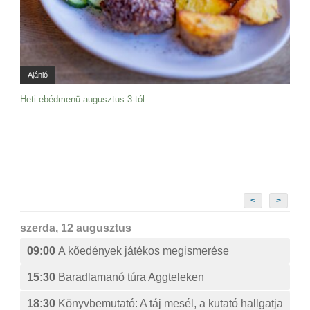
Ajánló
Heti ebédmenü augusztus 3-tól
<
>
szerda, 12 augusztus
09:00
A kőedények játékos megismerése
15:30
Baradlamanó túra Aggteleken
18:30
Könyvbemutató: A táj mesél, a kutató hallgatja