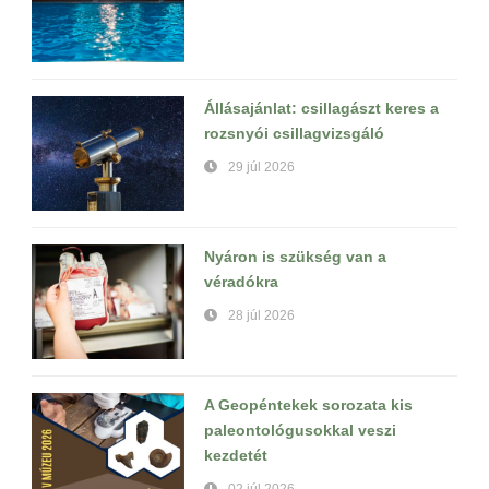
Állásajánlat: csillagászt keres a
rozsnyói csillagvizsgáló
29 júl 2026
Nyáron is szükség van a
véradókra
28 júl 2026
A Geopéntekek sorozata kis
paleontológusokkal veszi
kezdetét
02 júl 2026