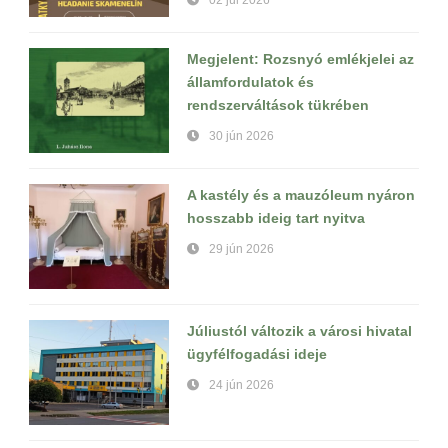
Megjelent: Rozsnyó emlékjelei az
államfordulatok és
rendszerváltások tükrében
30 jún 2026
A kastély és a mauzóleum nyáron
hosszabb ideig tart nyitva
29 jún 2026
Júliustól változik a városi hivatal
ügyfélfogadási ideje
24 jún 2026