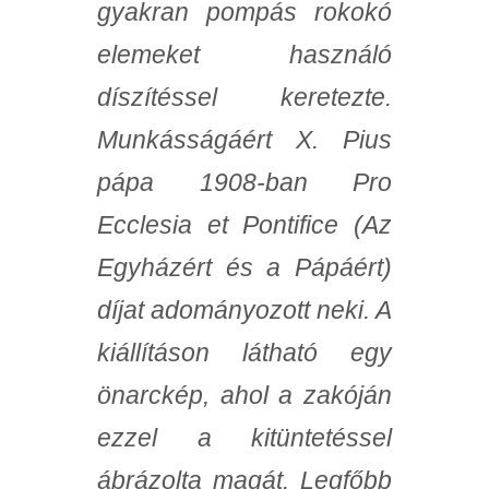
gyakran pompás rokokó
elemeket használó
díszítéssel keretezte.
Munkásságáért X. Pius
pápa 1908-ban Pro
Ecclesia et Pontifice (Az
Egyházért és a Pápáért)
díjat adományozott neki. A
kiállításon látható egy
önarckép, ahol a zakóján
ezzel a kitüntetéssel
ábrázolta magát. Legfőbb