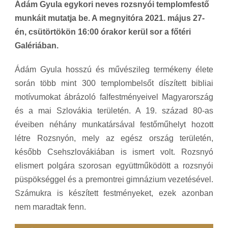
Ádám Gyula egykori neves rozsnyói templomfestő
munkáit mutatja be. A megnyitóra 2021. május 27-
én, csütörtökön 16:00 órakor kerül sor a főtéri
Galériában.
Ádám Gyula hosszú és művészileg termékeny élete
során több mint 300 templombelsőt díszített bibliai
motívumokat ábrázoló falfestményeivel Magyarország
és a mai Szlovákia területén. A 19. század 80-as
éveiben néhány munkatársával festőműhelyt hozott
létre Rozsnyón, mely az egész ország területén,
később Csehszlovákiában is ismert volt. Rozsnyó
elismert polgára szorosan együttműködött a rozsnyói
püspökséggel és a premontrei gimnázium vezetésével.
Számukra is készített festményeket, ezek azonban
nem maradtak fenn.