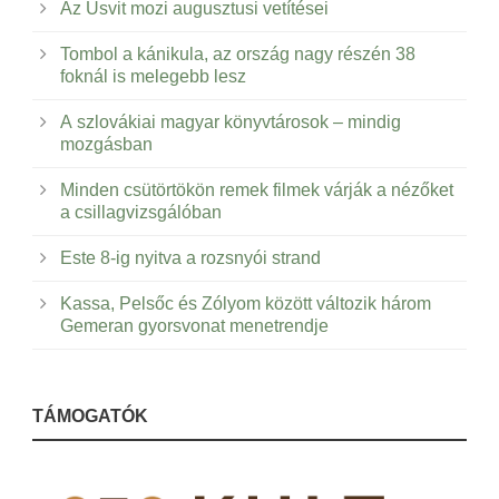
Az Úsvit mozi augusztusi vetítései
Tombol a kánikula, az ország nagy részén 38
foknál is melegebb lesz
A szlovákiai magyar könyvtárosok – mindig
mozgásban
Minden csütörtökön remek filmek várják a nézőket
a csillagvizsgálóban
Este 8-ig nyitva a rozsnyói strand
Kassa, Pelsőc és Zólyom között változik három
Gemeran gyorsvonat menetrendje
TÁMOGATÓK