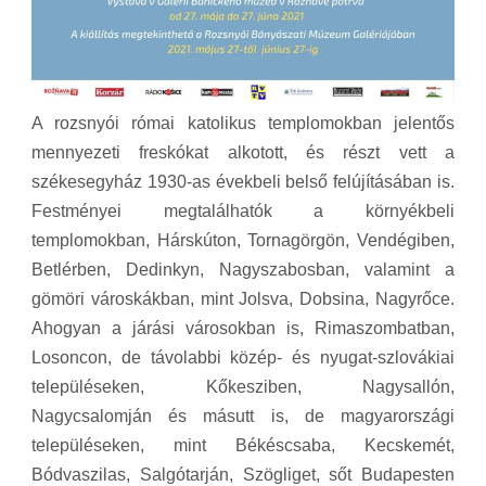
A rozsnyói római katolikus templomokban jelentős
mennyezeti freskókat alkotott, és részt vett a
székesegyház 1930-as évekbeli belső felújításában is.
Festményei megtalálhatók a környékbeli
templomokban, Hárskúton, Tornagörgön, Vendégiben,
Betlérben, Dedinkyn, Nagyszabosban, valamint a
gömöri városkákban, mint Jolsva, Dobsina, Nagyrőce.
Ahogyan a járási városokban is, Rimaszombatban,
Losoncon, de távolabbi közép- és nyugat-szlovákiai
településeken, Kőkesziben, Nagysallón,
Nagycsalomján és másutt is, de magyarországi
településeken, mint Békéscsaba, Kecskemét,
Bódvaszilas, Salgótarján, Szögliget, sőt Budapesten