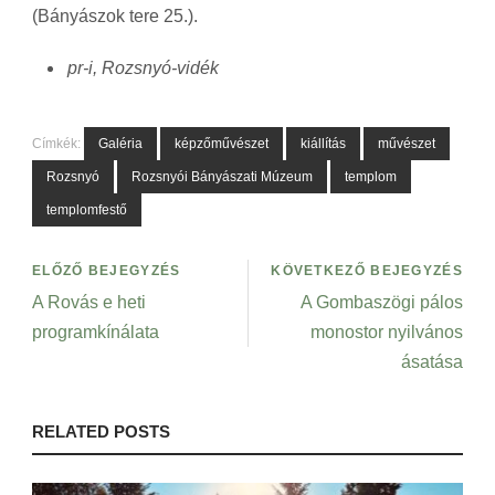
(Bányászok tere 25.).
pr-i, Rozsnyó-vidék
Címkék:
Galéria
képzőművészet
kiállítás
művészet
Rozsnyó
Rozsnyói Bányászati Múzeum
templom
templomfestő
ELŐZŐ BEJEGYZÉS
KÖVETKEZŐ BEJEGYZÉS
A Rovás e heti
A Gombaszögi pálos
programkínálata
monostor nyilvános
ásatása
RELATED POSTS