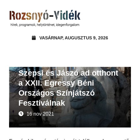
VASÁRNAP, AUGUSZTUS 9, 2026
Ajánló
Szepsi és Jászó ad otthont
a XXII. Egressy Béni
Országos Színjátszó
Fesztiválnak
16 nov 2021