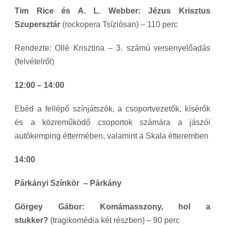
Tim Rice és A. L. Webber: Jézus Krisztus
Szupersztár
(rockopera Tsíziósan) – 110 perc
Rendezte: Ollé Krisztina – 3. számú versenyelőadás
(felvételről)
12:00 – 14:00
Ebéd a fellépő színjátszók, a csoportvezetők, kísérők
és a közreműködő csoportok számára a jászói
autókemping éttermében, valamint a Skala étteremben
14:00
Párkányi Színkör –
Párkány
Görgey Gábor: Komámasszony, hol a
stukker?
(tragikomédia két részben) – 90 perc