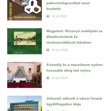
paleontológusokkal veszi
kezdetét
02 júl 2026
Megjelent: Rozsnyó emlékjelei az
államfordulatok és
rendszerváltások tükrében
30 jún 2026
A kastély és a mauzóleum nyáron
hosszabb ideig tart nyitva
29 jún 2026
Júliustól változik a városi hivatal
ügyfélfogadási ideje