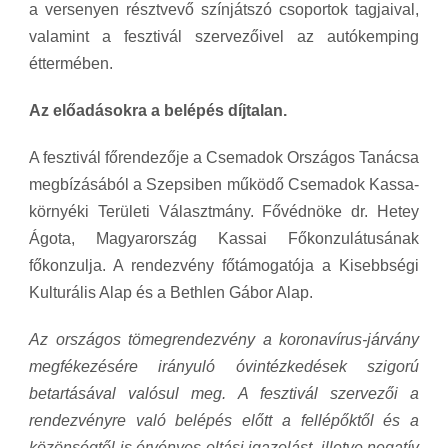
a versenyen résztvevő színjátszó csoportok tagjaival,
valamint a fesztivál szervezőivel az autókemping
éttermében.
Az előadásokra a belépés díjtalan.
A fesztivál főrendezője a Csemadok Országos Tanácsa
megbízásából a Szepsiben működő Csemadok Kassa-
környéki Területi Választmány. Fővédnöke dr. Hetey
Ágota, Magyarország Kassai Főkonzulátusának
főkonzulja. A rendezvény főtámogatója a Kisebbségi
Kulturális Alap és a Bethlen Gábor Alap.
Az országos tömegrendezvény a koronavírus-járvány
megfékezésére irányuló óvintézkedések szigorú
betartásával valósul meg. A fesztivál szervezői a
rendezvényre való belépés előtt a fellépőktől és a
közönségtől is érvényes oltási igazolást, illetve negatív