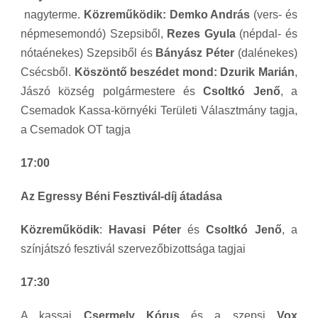
nagyterme.
Közreműködik:
Demko András
(vers- és
népmesemondó) Szepsiből,
Rezes Gyula
(népdal- és
nótaénekes) Szepsiből és
Bányász Péter
(dalénekes)
Csécsből.
Köszöntő beszédet mond: Dzurik Marián
,
Jászó község polgármestere és
Csoltkó Jenő
, a
Csemadok Kassa-környéki Területi Választmány tagja,
a Csemadok OT tagja
17:00
Az Egressy Béni Fesztivál-díj átadása
Közreműködik
:
Havasi Péter
és
Csoltkó Jenő
, a
színjátszó fesztivál szervezőbizottsága tagjai
17:30
A kassai
Csermely Kórus
és a szepsi
Vox