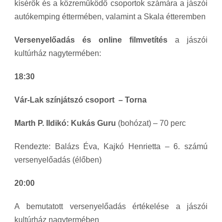
kísérők és a közreműködő csoportok számára a jászói
autókemping éttermében, valamint a Skala étteremben
Versenyelőadás
és online filmvetítés
a jászói
kultúrház nagytermében:
18:30
Vár-Lak színjátszó csoport –
Torna
Marth P. Ildikó: Kukás Guru
(bohózat) – 70 perc
Rendezte: Balázs Éva, Kajkó Henrietta – 6. számú
versenyelőadás (élőben)
20:00
A bemutatott versenyelőadás értékelése
a jászói
kultúrház nagytermében