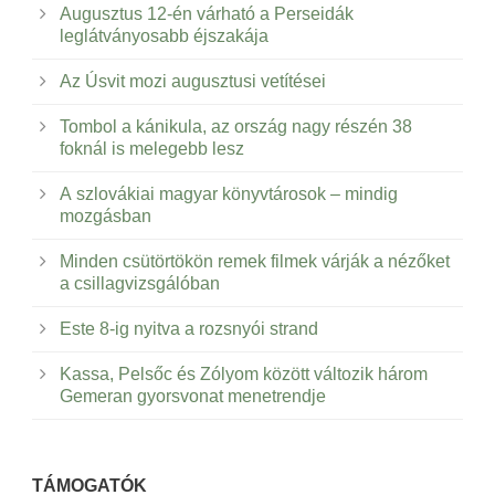
Augusztus 12-én várható a Perseidák
leglátványosabb éjszakája
Az Úsvit mozi augusztusi vetítései
Tombol a kánikula, az ország nagy részén 38
foknál is melegebb lesz
A szlovákiai magyar könyvtárosok – mindig
mozgásban
Minden csütörtökön remek filmek várják a nézőket
a csillagvizsgálóban
Este 8-ig nyitva a rozsnyói strand
Kassa, Pelsőc és Zólyom között változik három
Gemeran gyorsvonat menetrendje
TÁMOGATÓK