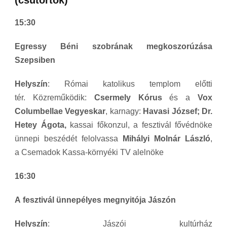
(csütörtök)
15:30
Egressy Béni szobrának megkoszorúzása
Szepsiben
Helyszín
: Római katolikus templom előtti
tér. Közreműködik:
Csermely Kórus
és a
Vox
Columbellae Vegyeskar
, karnagy:
Havasi József;
Dr.
Hetey Ágota,
kassai főkonzul, a fesztivál fővédnöke
ünnepi beszédét felolvassa
Mihályi Molnár László
,
a Csemadok Kassa-környéki TV alelnöke
16:30
A fesztivál ünnepélyes megnyitója Jászón
Helyszín
: Jászói kultúrház