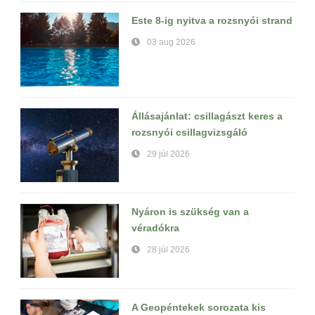
Este 8-ig nyitva a rozsnyói strand
03 aug 2026
Állásajánlat: csillagászt keres a
rozsnyói csillagvizsgáló
29 júl 2026
Nyáron is szükség van a
véradókra
28 júl 2026
A Geopéntekek sorozata kis