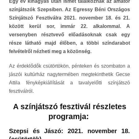
Egy év kihagyás után ismét találkoznak az amatőr
színjátszók Szepsiben. Az
Egressy Béni Országos
Színjátszó Fesztiválra
2021. november 18. és 21.
között kerül sor, immár
22. alkalommal.
A
versenyben résztvevő előadásoknak csak egy
része látható majd élőben, a többi színdarabot
felvételről nézheti meg a közönség.
Az érdeklődők csütörtökön, pénteken és szombaton a
jászói kultúrház nagytermében megtekinthetik Gecse
Attila fényképkiállítását a tavalyelőtti színjátszó
fesztiválról.
A színjátszó fesztivál részletes
programja:
Szepsi és Jászó:
2021. november 18.