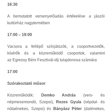
16:30
A bemutatott versenyelőadás értékelése a jászói
kultúrház nagytermében
17:00 – 19:00
Vacsora a fellépő színjátszók, a csoportvezetők,
kísérők és a közreműködő csoportok, valamint
az Egressy Béni Fesztivál-díj tulajdonosa számára
17:00
Szórakoztató műsor
Közreműködik:
Demko András
(vers- és
népmesemondó, Szepsi),
Rezes Gyula
(népdal- és
nótaénekes, Szepsi) és
Bányász Péter
(dalénekes,