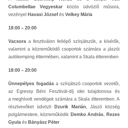
Columbellae Vegyeskar
közös üdvözlő műsora,
vezényel
Havasi József
és
Velkey Mária
18:00 – 20:00
Vacsora
a fesztiválon fellépő színjátszók, a kísérők,
valamint a közreműködő csoportok számára a jászói
autókemping éttermében, valamint a Skala étteremben
18:00 – 20:00
Ünnepélyes fogadás
a színjátszó csoportok vezetői,
az Egressy Béni Fesztivál-díj idei tulajdonosa és
a meghívott vendégek számára a Skala étteremben. A
résztvevőket üdvözli
Dzurik Marián
, Jászó község
polgármestere, közreműködik
Demko András
,
Rezes
Gyula
és
Bányász Péter