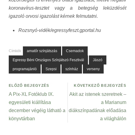
koronavírus-tesztet vagy a betegség leküzdését
igazoló orvosi igazolást kérnek felmutatni.
Rozsnyó-vidék/egressyfeszt.gportal.hu
Címkék:
amatőr színjátszás
Csemadok
Egressy Béni Országos Színjátszó Fesztivál
Jászó
programajánló
Szepsi
színház
verseny
ELŐZŐ BEJEGYZÉS
KÖVETKEZŐ BEJEGYZÉS
A Pix-XL Fotóklub IX.
Akit az istenek szeretnek –
egyesületi kiállítása
a Marianum
december végéig látható a
diákszínpadának előadása
könyvtárban
a világhálón