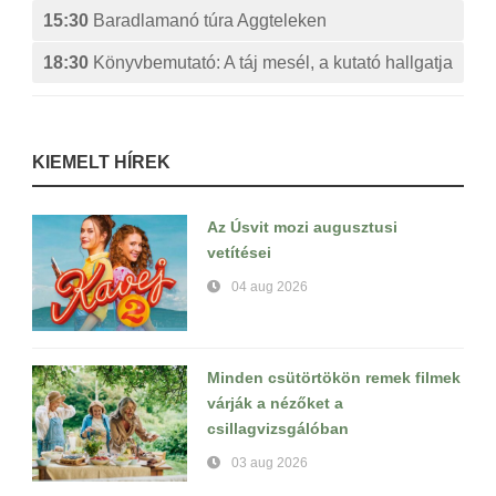
15:30
Baradlamanó túra Aggteleken
18:30
Könyvbemutató: A táj mesél, a kutató hallgatja
KIEMELT HÍREK
Az Úsvit mozi augusztusi
vetítései
04 aug 2026
Minden csütörtökön remek filmek
várják a nézőket a
csillagvizsgálóban
03 aug 2026