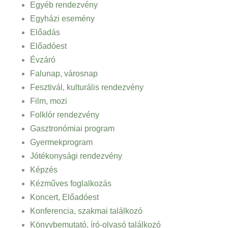
Egyéb rendezvény
Egyházi esemény
Előadás
Előadóest
Évzáró
Falunap, városnap
Fesztivál, kulturális rendezvény
Film, mozi
Folklór rendezvény
Gasztronómiai program
Gyermekprogram
Jótékonysági rendezvény
Képzés
Kézműves foglalkozás
Koncert, Előadóest
Konferencia, szakmai találkozó
Könyvbemutató, író-olvasó találkozó