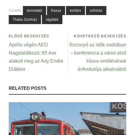
Címkék:
bemutató
Kassa
kortárs
színház
Thália Színház
vígjáték
ELŐZŐ BEJEGYZÉS
KÖVETKEZŐ BEJEGYZÉS
Április végén AED
Rozsnyó az idők sodrában
Nagytalálkozó: 65 éve
– konferencia a város első
alakult meg az Ady Endre
írásos említésének
Diákkör
évfordulója alkalmából
RELATED POSTS