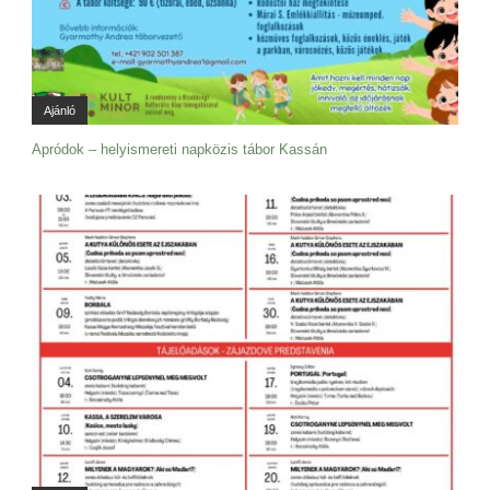
Ajánló
Apródok – helyismereti napközis tábor Kassán