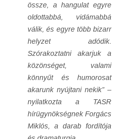
össze, a hangulat egyre
oldottabbá, vidámabbá
válik, és egyre több bizarr
helyzet adódik.
Szórakoztatni akarjuk a
közönséget, valami
könnyűt és humorosat
akarunk nyújtani nekik” –
nyilatkozta a TASR
hírügynökségnek Forgács
Miklós, a darab fordítója
és dramaturgja.