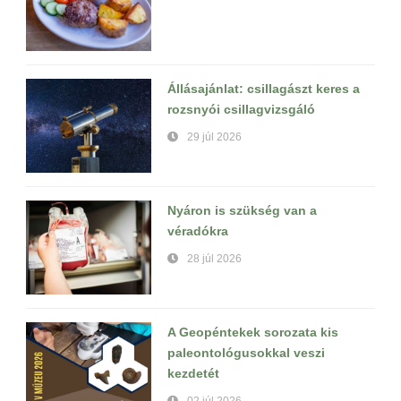
Állásajánlat: csillagászt keres a
rozsnyói csillagvizsgáló
29 júl 2026
Nyáron is szükség van a
véradókra
28 júl 2026
A Geopéntekek sorozata kis
paleontológusokkal veszi
kezdetét
02 júl 2026