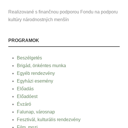
Realizované s finančnou podporou Fondu na podporu
kultúry národnostných menšín
PROGRAMOK
Beszélgetés
Brigád, önkéntes munka
Egyéb rendezvény
Egyházi esemény
Előadás
Előadóest
Évzáró
Falunap, városnap
Fesztivál, kulturális rendezvény
Film, mozi