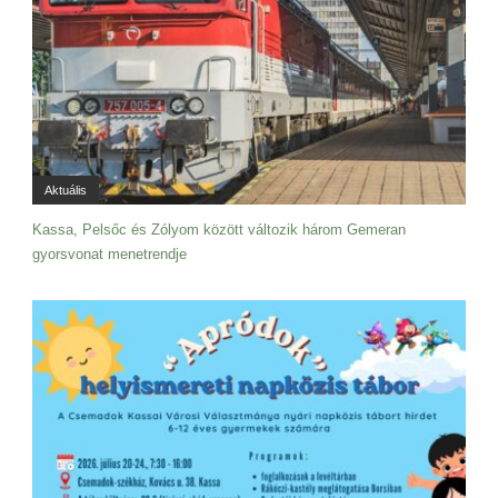
Aktuális
Kassa, Pelsőc és Zólyom között változik három Gemeran
gyorsvonat menetrendje