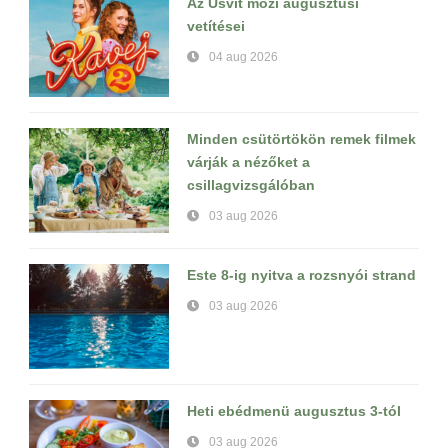
Az Úsvit mozi augusztusi
vetítései
04 aug 2026
Minden csütörtökön remek filmek
várják a nézőket a
csillagvizsgálóban
03 aug 2026
Este 8-ig nyitva a rozsnyói strand
03 aug 2026
Heti ebédmenü augusztus 3-tól
03 aug 2026