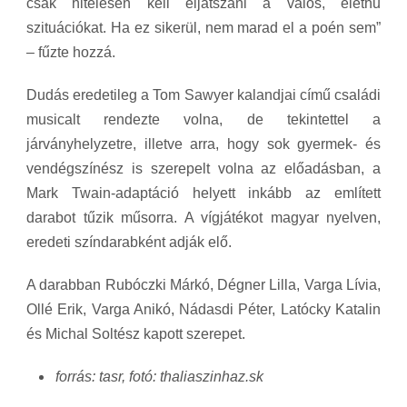
csak hitelesen kell eljátszani a valós, élethű
szituációkat. Ha ez sikerül, nem marad el a poén sem”
– fűzte hozzá.
Dudás eredetileg a Tom Sawyer kalandjai című családi
musicalt rendezte volna, de tekintettel a
járványhelyzetre, illetve arra, hogy sok gyermek- és
vendégszínész is szerepelt volna az előadásban, a
Mark Twain-adaptáció helyett inkább az említett
darabot tűzik műsorra. A vígjátékot magyar nyelven,
eredeti színdarabként adják elő.
A darabban Rubóczki Márkó, Dégner Lilla, Varga Lívia,
Ollé Erik, Varga Anikó, Nádasdi Péter, Latócky Katalin
és Michal Soltész kapott szerepet.
forrás: tasr, fotó: thaliaszinhaz.sk