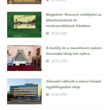
Megjelent: Rozsnyó emlékjelei az
államfordulatok és
rendszerváltások tükrében
30 jún 2026
A kastély és a mauzóleum nyáron
hosszabb ideig tart nyitva
29 jún 2026
Júliustól változik a városi hivatal
ügyfélfogadási ideje
24 jún 2026