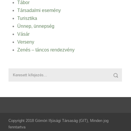
Tábor
Társadalmi esemény
Turisztika
Ünnep, ünnepség
Vásár
Verseny
Zenés – táncos rendezvény
Copyright 2018 Gömöri Ifjúsági Társaság (GIT), Minden jog
fenntartva