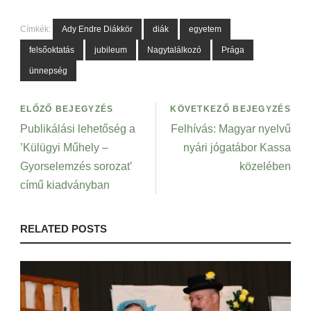
Címkék:
Ady Endre Diákkör
diák
egyetem
felsőoktatás
jubileum
Nagytalálkozó
Prága
ünnepség
ELŐZŐ BEJEGYZÉS
KÖVETKEZŐ BEJEGYZÉS
Publikálási lehetőség a
Felhívás: Magyar nyelvű
’Külügyi Műhely –
nyári jógatábor Kassa
Gyorselemzés sorozat’
közelében
című kiadványban
RELATED POSTS