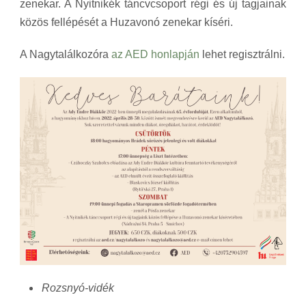
zenekar. A Nyitnikék táncvcsoport régi és új tagjainak
közös fellépését a Huzavonó zenekar kíséri.
A Nagytalálkozóra
az AED honlapján
lehet regisztrálni.
Rozsnyó-vidék