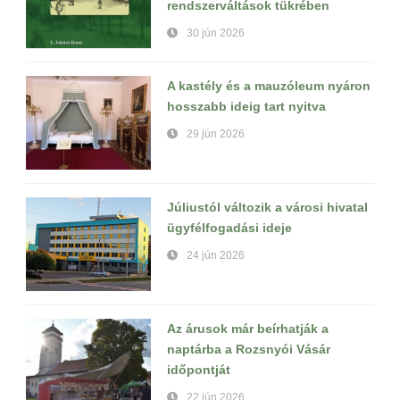
rendszerváltások tükrében
30 jún 2026
A kastély és a mauzóleum nyáron
hosszabb ideig tart nyitva
29 jún 2026
Júliustól változik a városi hivatal
ügyfélfogadási ideje
24 jún 2026
Az árusok már beírhatják a
naptárba a Rozsnyói Vásár
időpontját
22 jún 2026