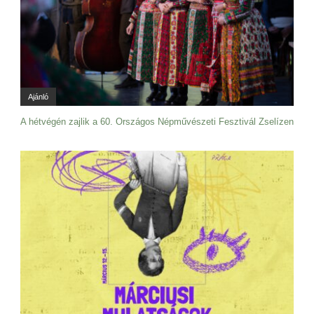
Ajánló
A hétvégén zajlik a 60. Országos Népművészeti Fesztivál Zselízen