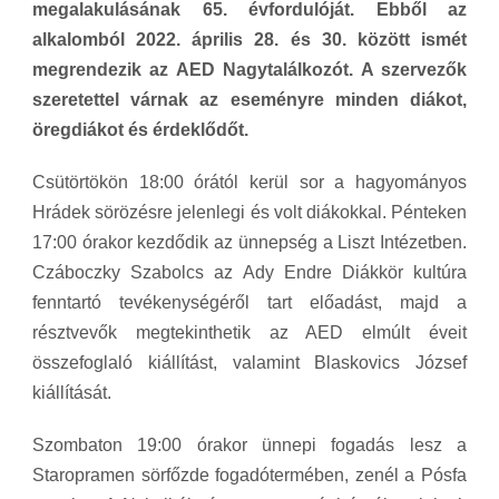
megalakulásának 65. évfordulóját. Ebből az
alkalomból 2022. április 28. és 30. között ismét
megrendezik az AED Nagytalálkozót. A szervezők
szeretettel várnak az eseményre minden diákot,
öregdiákot és érdeklődőt.
Csütörtökön 18:00 órától kerül sor a hagyományos
Hrádek sörözésre jelenlegi és volt diákokkal. Pénteken
17:00 órakor kezdődik az ünnepség a Liszt Intézetben.
Czáboczky Szabolcs az Ady Endre Diákkör kultúra
fenntartó tevékenységéről tart előadást, majd a
résztvevők megtekinthetik az AED elmúlt éveit
összefoglaló kiállítást, valamint Blaskovics József
kiállítását.
Szombaton 19:00 órakor ünnepi fogadás lesz a
Staropramen sörfőzde fogadótermében, zenél a Pósfa