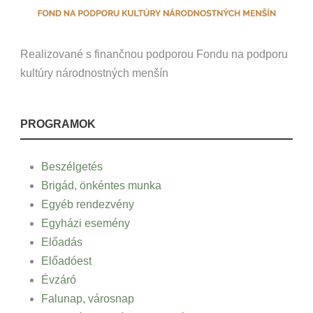
Realizované s finančnou podporou Fondu na podporu
kultúry národnostných menšín
PROGRAMOK
Beszélgetés
Brigád, önkéntes munka
Egyéb rendezvény
Egyházi esemény
Előadás
Előadóest
Évzáró
Falunap, városnap