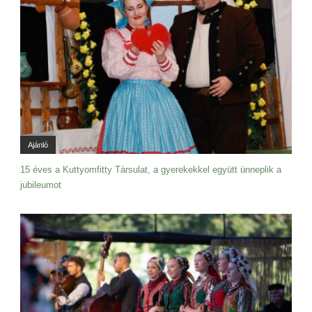
Ajánló
15 éves a Kuttyomfitty Társulat, a gyerekekkel együtt ünneplik a
jubileumot