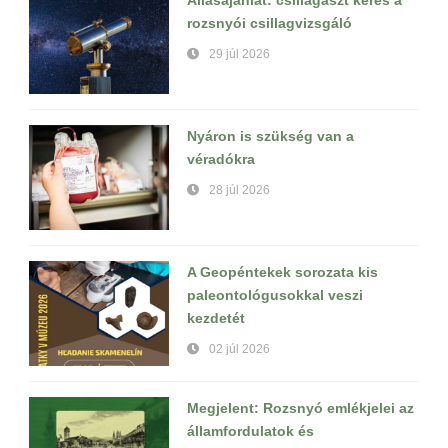
rozsnyói csillagvizsgáló
29 júl 2026
Nyáron is szükség van a
véradókra
28 júl 2026
A Geopéntekek sorozata kis
paleontológusokkal veszi
kezdetét
02 júl 2026
Megjelent: Rozsnyó emlékjelei az
államfordulatok és