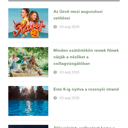
Az Úsvit mozi augusztusi
vetítései
04 aug 2026
Minden csütörtökön remek filmek
várják a nézőket a
csillagvizsgálóban
03 aug 2026
Este 8-ig nyitva a rozsnyói strand
03 aug 2026
Állásajánlat: csillagászt keres a