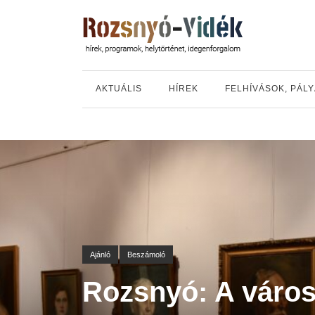
AKTUÁLIS
HÍREK
FELHÍVÁSOK, PÁL
Ajánló
Beszámoló
Rozsnyó: A váro