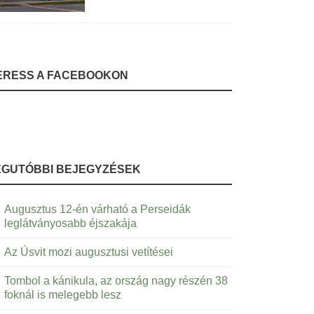
ERESS A FACEBOOKON
EGUTÓBBI BEJEGYZÉSEK
Augusztus 12-én várható a Perseidák
leglátványosabb éjszakája
Az Úsvit mozi augusztusi vetítései
Tombol a kánikula, az ország nagy részén 38
foknál is melegebb lesz