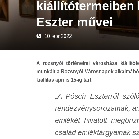
kiállítótermeiben
Eszter művei
10 febr 2022
A rozsnyói történelmi városháza kiállí
munkáit a Rozsnyói Városnapok alkalmából.
kiállítás április 15-ig tart.
„A Pósch Eszterről szól
rendezvénysorozatnak, am
emlékét hivatott megőriz
család emléktárgyainak s