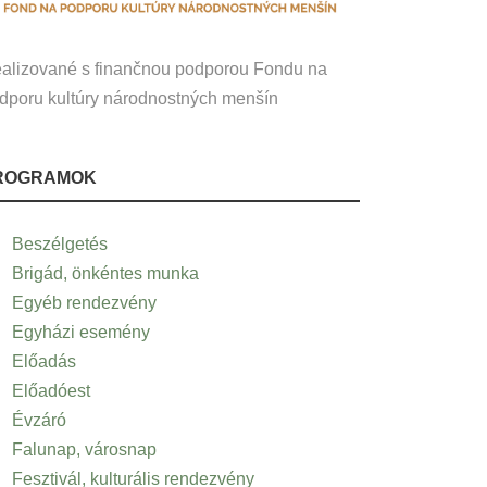
alizované s finančnou podporou Fondu na
dporu kultúry národnostných menšín
ROGRAMOK
Beszélgetés
Brigád, önkéntes munka
Egyéb rendezvény
Egyházi esemény
Előadás
Előadóest
Évzáró
Falunap, városnap
Fesztivál, kulturális rendezvény