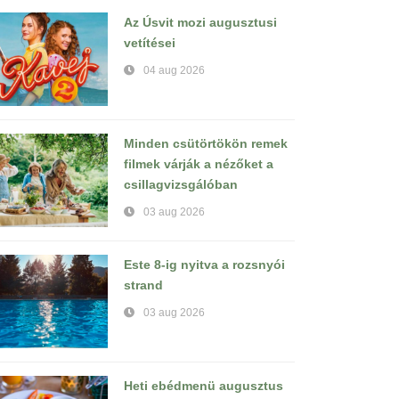
Az Úsvit mozi augusztusi
vetítései
04 aug 2026
Minden csütörtökön remek
filmek várják a nézőket a
csillagvizsgálóban
03 aug 2026
Este 8-ig nyitva a rozsnyói
strand
03 aug 2026
Heti ebédmenü augusztus