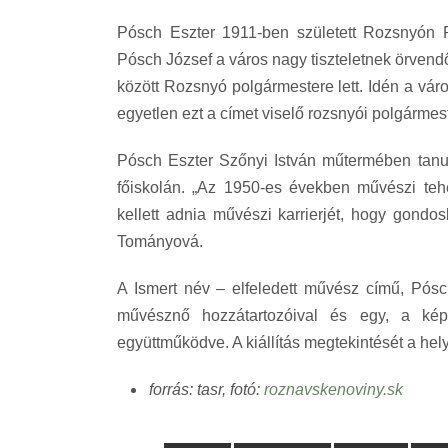
Pósch Eszter 1911-ben született Rozsnyón 
Pósch József a város nagy tiszteletnek örvend
között Rozsnyó polgármestere lett. Idén a váro
egyetlen ezt a címet viselő rozsnyói polgármest
Pósch Eszter Szőnyi István műtermében tanul
főiskolán. „Az 1950-es években művészi tehe
kellett adnia művészi karrierjét, hogy gondo
Tományová.
A Ismert név – elfeledett művész című, Pósch
művésznő hozzátartozóival és egy, a képz
együttműködve. A kiállítás megtekintését a hely
forrás: tasr, fotó:
roznavskenoviny.sk