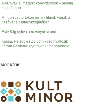
A szlovákiai magyar könyvtárosok – mindig
mozgásban
Minden csütörtökön remek filmek várják a
nézőket a csillagvizsgálóban
Este 8-ig nyitva a rozsnyói strand
Kassa, Pelsőc és Zólyom között változik
három Gemeran gyorsvonat menetrendje
ÁMOGATÓK