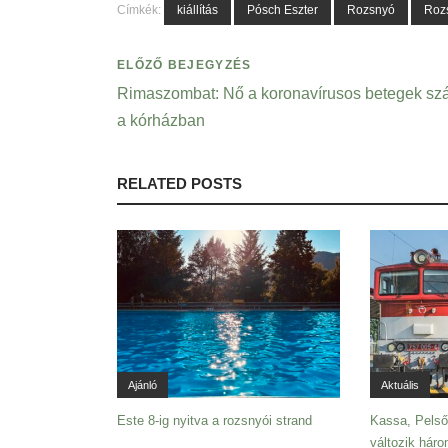
Címkék:
kiállítás
Pósch Eszter
Rozsnyó
Roz
ELŐZŐ BEJEGYZÉS
Rimaszombat: Nő a koronavírusos betegek s
a kórházban
RELATED POSTS
Ajánló
Aktuális
Este 8-ig nyitva a rozsnyói strand
Kassa, Pelső
változik hár