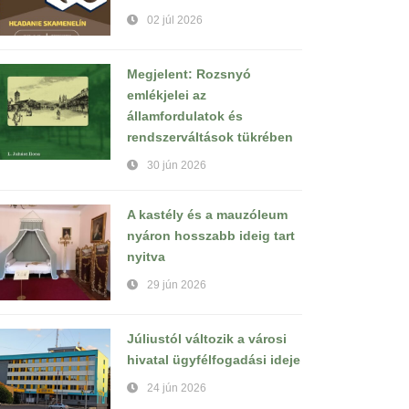
02 júl 2026
Megjelent: Rozsnyó
emlékjelei az
államfordulatok és
rendszerváltások tükrében
30 jún 2026
A kastély és a mauzóleum
nyáron hosszabb ideig tart
nyitva
29 jún 2026
Júliustól változik a városi
hivatal ügyfélfogadási ideje
24 jún 2026