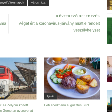
snyói Városnapok
városháza
KÖVETKEZŐ BEJEGYZÉS
záma
Véget ért a koronavírus-járvány miatt elrendelt
veszélyhelyzet
Ajánló
c és Zólyom között
Heti ebédmenü augusztus 3-tól
om Gemeran gyorsvonat