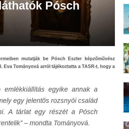
 láthatók Pósch
tótermeiben mutatják be Pósch Eszter képzőművész
 Eva Tományová arról tájékoztatta a TASR-t, hogy a
ó emlékkiállítás egyike annak a
ely egy jelentős rozsnyói család
ni. A tárlat egy részét a Pósch
zentelik” – mondta Tományová.