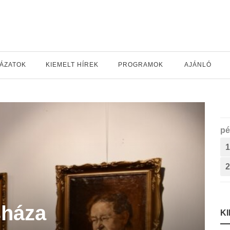
YÁZATOK
KIEMELT HÍREK
PROGRAMOK
AJÁNLÓ
pé
1
2
sháza
K