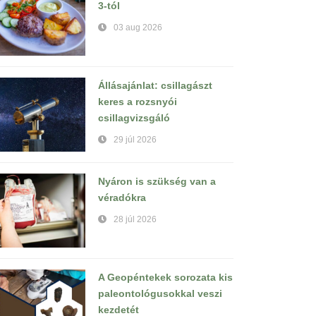
3-tól
03 aug 2026
Állásajánlat: csillagászt
keres a rozsnyói
csillagvizsgáló
29 júl 2026
Nyáron is szükség van a
véradókra
28 júl 2026
A Geopéntekek sorozata kis
paleontológusokkal veszi
kezdetét