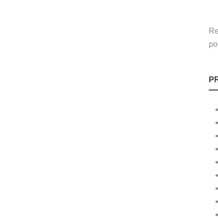
Re
po
P