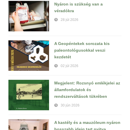
Nyáron is szükség van a
véradókra
28 júl 2026
A Geopéntekek sorozata kis
paleontológusokkal veszi
kezdetét
02 júl 2026
Megjelent: Rozsnyó emlékjelei az
államfordulatok és
rendszerváltások tükrében
30 jún 2026
A kastély és a mauzóleum nyáron
hosszabb ideig tart nyitva