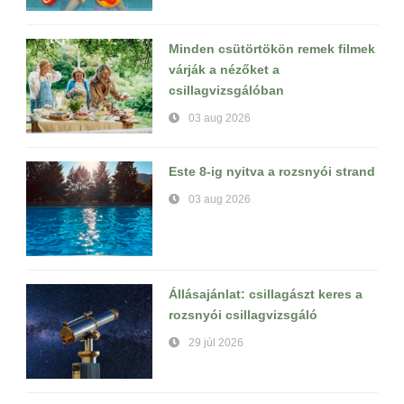
Minden csütörtökön remek filmek
várják a nézőket a
csillagvizsgálóban
03 aug 2026
Este 8-ig nyitva a rozsnyói strand
03 aug 2026
Állásajánlat: csillagászt keres a
rozsnyói csillagvizsgáló
29 júl 2026