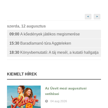
<
>
szerda, 12 augusztus
09:00
A kőedények játékos megismerése
15:30
Baradlamanó túra Aggteleken
18:30
Könyvbemutató: A táj mesél, a kutató hallgatja
KIEMELT HÍREK
Az Úsvit mozi augusztusi
vetítései
04 aug 2026