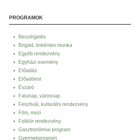
PROGRAMOK
Beszélgetés
Brigád, önkéntes munka
Egyéb rendezvény
Egyházi esemény
Előadás
Előadóest
Évzáró
Falunap, városnap
Fesztivál, kulturális rendezvény
Film, mozi
Folklór rendezvény
Gasztronómiai program
Gyermekprogram