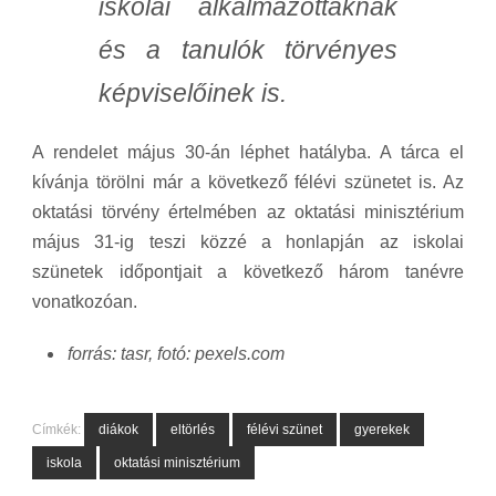
iskolai alkalmazottaknak
és a tanulók törvényes
képviselőinek is.
A rendelet május 30-án léphet hatályba. A tárca el
kívánja törölni már a következő félévi szünetet is. Az
oktatási törvény értelmében az oktatási minisztérium
május 31-ig teszi közzé a honlapján az iskolai
szünetek időpontjait a következő három tanévre
vonatkozóan.
forrás: tasr, fotó: pexels.com
Címkék:
diákok
eltörlés
félévi szünet
gyerekek
iskola
oktatási minisztérium