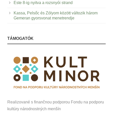
Este 8-ig nyitva a rozsnyói strand
Kassa, Pelsőc és Zólyom között változik három
Gemeran gyorsvonat menetrendje
TÁMOGATÓK
Realizované s finančnou podporou Fondu na podporu
kultúry národnostných menšín