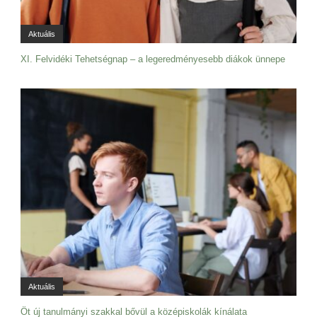
Aktuális
XI. Felvidéki Tehetségnap – a legeredményesebb diákok ünnepe
Aktuális
Öt új tanulmányi szakkal bővül a középiskolák kínálata