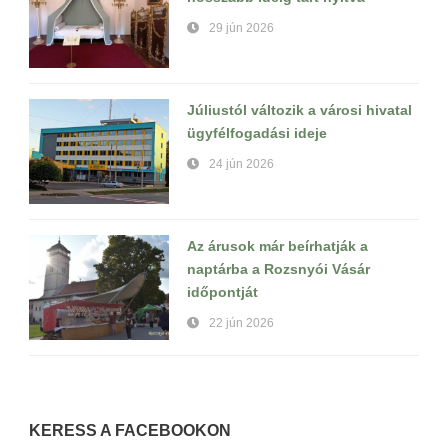
29 jún 2026
Júliustól változik a városi hivatal
ügyfélfogadási ideje
24 jún 2026
Az árusok már beírhatják a
naptárba a Rozsnyói Vásár
időpontját
22 jún 2026
KERESS A FACEBOOKON