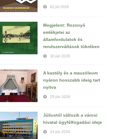
02 júl 2026
Megjelent: Rozsnyó
emlékjelei az
államfordulatok és
rendszerváltások tükrében
30 jún 2026
A kastély és a mauzóleum
nyáron hosszabb ideig tart
nyitva
29 jún 2026
Júliustól változik a városi
hivatal ügyfélfogadási ideje
24 jún 2026