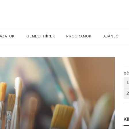
YÁZATOK
KIEMELT HÍREK
PROGRAMOK
AJÁNLÓ
pé
1
2
K