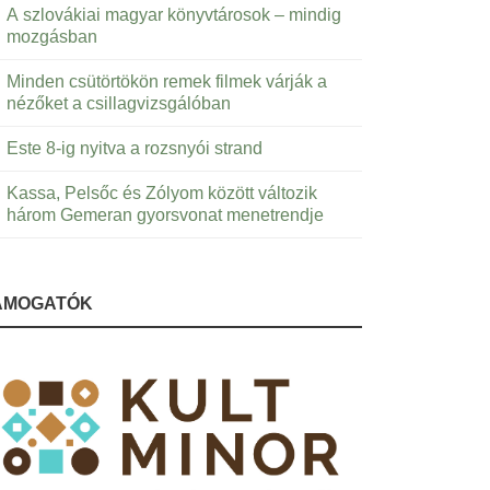
A szlovákiai magyar könyvtárosok – mindig
mozgásban
Minden csütörtökön remek filmek várják a
nézőket a csillagvizsgálóban
Este 8-ig nyitva a rozsnyói strand
Kassa, Pelsőc és Zólyom között változik
három Gemeran gyorsvonat menetrendje
ÁMOGATÓK