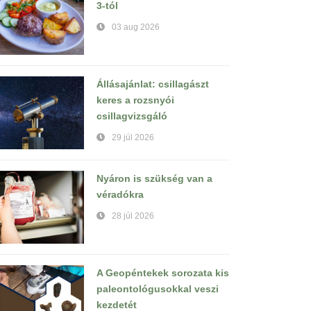
3-tól
03 aug 2026
Állásajánlat: csillagászt
keres a rozsnyói
csillagvizsgáló
29 júl 2026
Nyáron is szükség van a
véradókra
28 júl 2026
A Geopéntekek sorozata kis
paleontológusokkal veszi
kezdetét