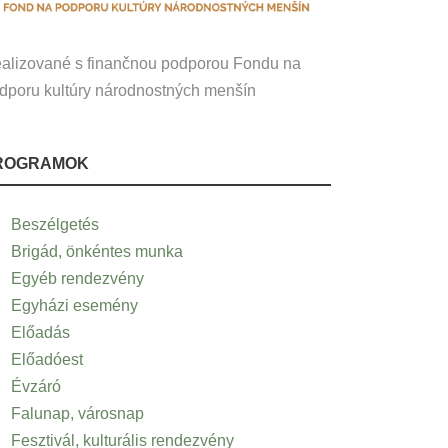
alizované s finančnou podporou Fondu na
dporu kultúry národnostných menšín
ROGRAMOK
Beszélgetés
Brigád, önkéntes munka
Egyéb rendezvény
Egyházi esemény
Előadás
Előadóest
Évzáró
Falunap, városnap
Fesztivál, kulturális rendezvény