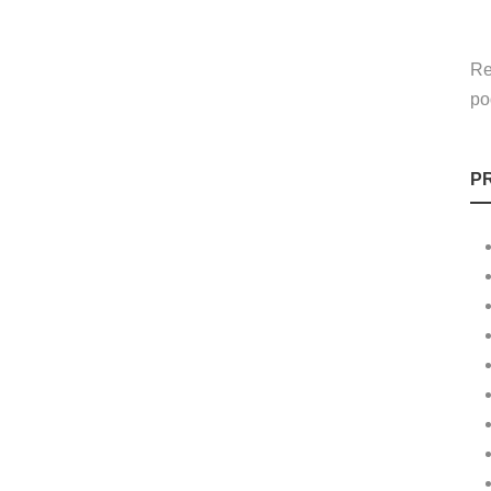
Re
po
P