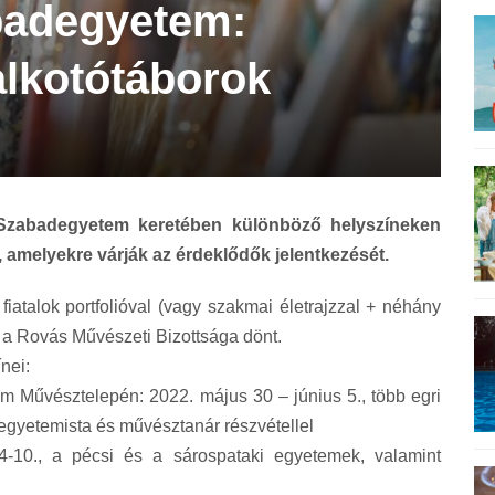
badegyetem:
lkotótáborok
Szabadegyetem keretében különböző helyszíneken
 amelyekre várják az érdeklődők jelentkezését.
iatalok portfolióval (vagy szakmai életrajzzal + néhány
l a Rovás Művészeti Bizottsága dönt.
nei:
 Művésztelepén: 2022. május 30 – június 5., több egri
egyetemista és művésztanár részvétellel
4-10., a pécsi és a sárospataki egyetemek, valamint