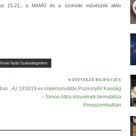
ztus 15-21., a MAMŰ és a szolnoki művészek aktív
Rovás Nyári Szabadegyetem
KÖVETKEZŐ BEJEGYZÉS
nban
Az 1918/19-es impériumváltás Pozsonytól Kassáig
– Simon Attila könyvének bemutatója
Rimaszombatban