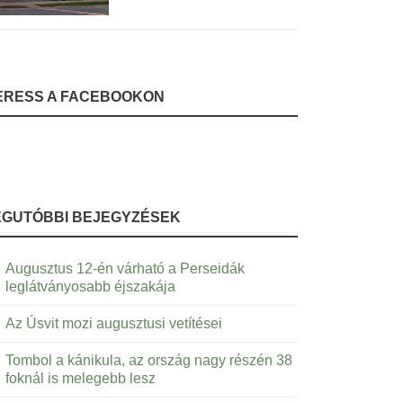
ERESS A FACEBOOKON
EGUTÓBBI BEJEGYZÉSEK
Augusztus 12-én várható a Perseidák
leglátványosabb éjszakája
Az Úsvit mozi augusztusi vetítései
Tombol a kánikula, az ország nagy részén 38
foknál is melegebb lesz