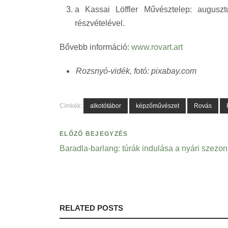
a Kassai Löffler Művésztelep: augus
részvételével.
Bővebb információ:
www.rovart.art
Rozsnyó-vidék, fotó: pixabay.com
Címkék:
alkotótábor
képzőművészet
Rovás
ELŐZŐ BEJEGYZÉS
Baradla-barlang: túrák indulása a nyári szezo
RELATED POSTS