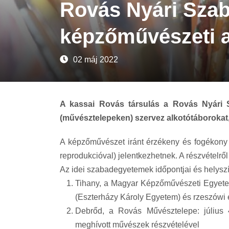
Rovás Nyári Sza
képzőművészeti a
02 máj 2022
A kassai Rovás társulás a Rovás Nyári 
(művésztelepeken) szervez alkotótáborokat,
A képzőművészet iránt érzékeny és fogékony f
reprodukcióval) jelentkezhetnek. A részvételrő
Az idei szabadegyetemek időpontjai és helyszí
Tihany, a Magyar Képzőművészeti Egyetem
(Eszterházy Károly Egyetem) és rzeszówi 
Debrőd, a Rovás Művésztelepe: július 
meghívott művészek részvételével