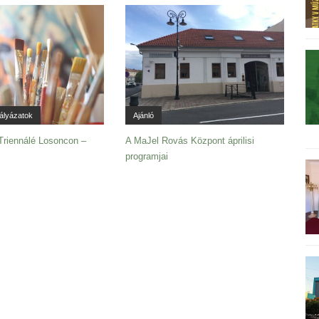
pályázatok
Ajánló
 Triennálé Losoncon –
A MaJel Rovás Központ áprilisi
programjai