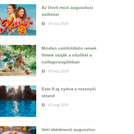
Az Úsvit mozi augusztusi
vetítései
04 aug 2026
Minden csütörtökön remek
filmek várják a nézőket a
csillagvizsgálóban
03 aug 2026
Este 8-ig nyitva a rozsnyói
strand
03 aug 2026
Heti ebédmenü augusztus