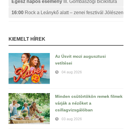
Egész napos esemény
III. Gombaszögi biciklitúra
16:00
Rock a Leánykő alatt – zenei fesztivál Jólészen
KIEMELT HÍREK
Az Úsvit mozi augusztusi
vetítései
04 aug 2026
Minden csütörtökön remek filmek
várják a nézőket a
csillagvizsgálóban
03 aug 2026