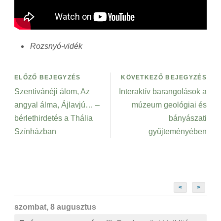
Rozsnyó-vidék
ELŐZŐ BEJEGYZÉS
KÖVETKEZŐ BEJEGYZÉS
Szentivánéji álom, Az
Interaktív barangolások a
angyal álma, Ájlavjú… –
múzeum geológiai és
bérlethirdetés a Thália
bányászati
Színházban
gyűjteményében
<
>
szombat, 8 augusztus