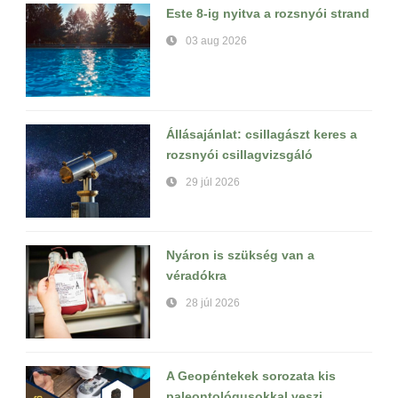
Este 8-ig nyitva a rozsnyói strand
03 aug 2026
Állásajánlat: csillagászt keres a
rozsnyói csillagvizsgáló
29 júl 2026
Nyáron is szükség van a
véradókra
28 júl 2026
A Geopéntekek sorozata kis
paleontológusokkal veszi