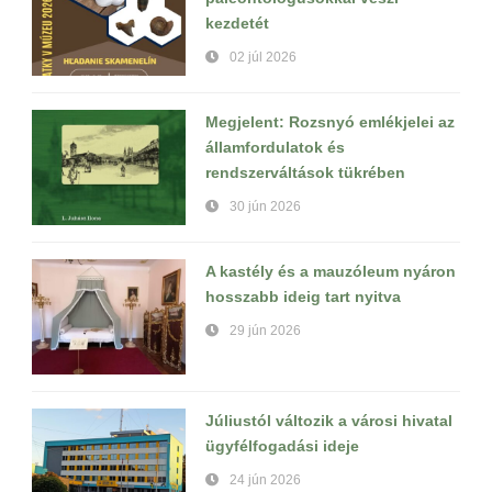
kezdetét
02 júl 2026
Megjelent: Rozsnyó emlékjelei az
államfordulatok és
rendszerváltások tükrében
30 jún 2026
A kastély és a mauzóleum nyáron
hosszabb ideig tart nyitva
29 jún 2026
Júliustól változik a városi hivatal
ügyfélfogadási ideje
24 jún 2026