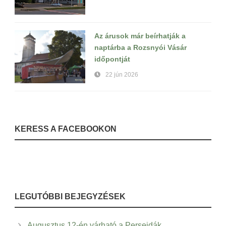
Az árusok már beírhatják a
naptárba a Rozsnyói Vásár
időpontját
22 jún 2026
KERESS A FACEBOOKON
LEGUTÓBBI BEJEGYZÉSEK
Augusztus 12-én várható a Perseidák