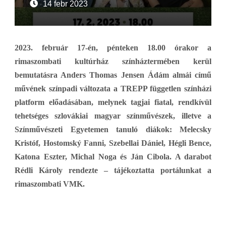
14 febr 2023
2023. február 17-én, pénteken 18.00 órakor a
rimaszombati kultúrház színháztermében kerül
bemutatásra Anders Thomas Jensen Ádám almái című
művének színpadi változata a TREPP független színházi
platform előadásában, melynek tagjai fiatal, rendkívül
tehetséges szlovákiai magyar színművészek, illetve a
Színművészeti Egyetemen tanuló diákok: Melecsky
Kristóf, Hostomský Fanni, Szebellai Dániel, Hégli Bence,
Katona Eszter, Michal Noga és Ján Cibola. A darabot
Rédli Károly rendezte – tájékoztatta portálunkat a
rimaszombati VMK.