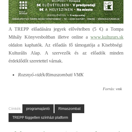
A TREPP előadására jegyek elővételben (5 €) a Tompa
Mihály Könyvesboltban illetve online a
www.kulturars.sk
oldalon kaphatók. Az előadás fő támogatója a Kisebbségi
Kulturális Alap. A szervezők és az előadók minden
érdeklődőt szeretettel várnak.
Rozsnyó-vidék/Rimaszombati VMK
Forrás: vmk
Címkék:
programajánló
Rimaszombat
TREPP független színházi platform