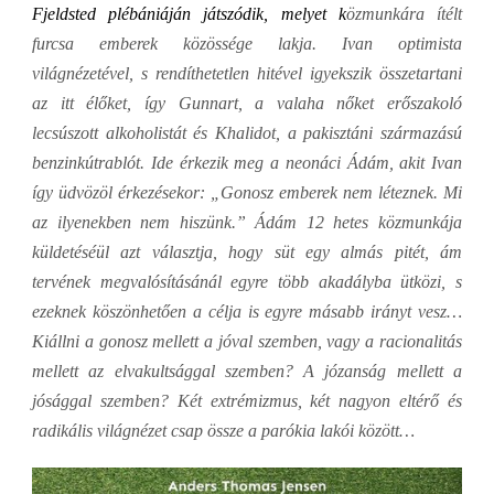
Fjeldsted plébániáján játszódik, melyet k
özmunkára ítélt
furcsa emberek közössége lakja. Ivan optimista
világnézetével, s rendíthetetlen hitével igyekszik összetartani
az itt élőket, így Gunnart, a valaha nőket erőszakoló
lecsúszott alkoholistát és Khalidot, a pakisztáni származású
benzinkútrablót. Ide érkezik meg a neonáci Ádám, akit Ivan
így üdvözöl érkezésekor: „
Gonosz emberek nem léteznek. Mi
az ilyenekben nem hiszünk.
” Ádám 12 hetes közmunkája
küldetéséül azt választja, hogy süt egy almás pitét, ám
tervének megvalósításánál egyre több akadályba ütközi, s
ezeknek köszönhetően a célja is egyre másabb irányt vesz…
Kiállni a gonosz mellett a jóval szemben, vagy a racionalitás
mellett az elvakultsággal szemben? A józanság mellett a
jósággal szemben? Két extrémizmus, két nagyon eltérő és
radikális világnézet csap össze a parókia lakói között…