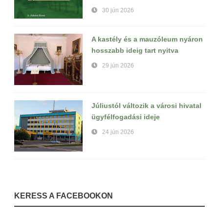
30 jún 2026
A kastély és a mauzóleum nyáron
hosszabb ideig tart nyitva
29 jún 2026
Júliustól változik a városi hivatal
ügyfélfogadási ideje
24 jún 2026
KERESS A FACEBOOKON