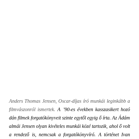
Anders Thomas Jensen, Oscar-díjas író munkái leginkább a
filmvászonról ismertek.
A ’90-es években kasszasikert hozó
dán filmek forgatókönyveit szinte egytől egyig ő írta.
Az Ádám
almái Jensen olyan kivételes munkái közé tartozik, ahol ő volt
a rendező is, nemcsak a forgató­könyvíró. A történet Ivan