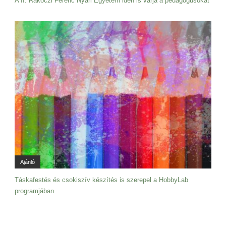
A II. Rákóczi Ferenc Nyári Egyetem idén is várja a pedagógusokat
Ajánló
Táskafestés és csokiszív készítés is szerepel a HobbyLab
programjában