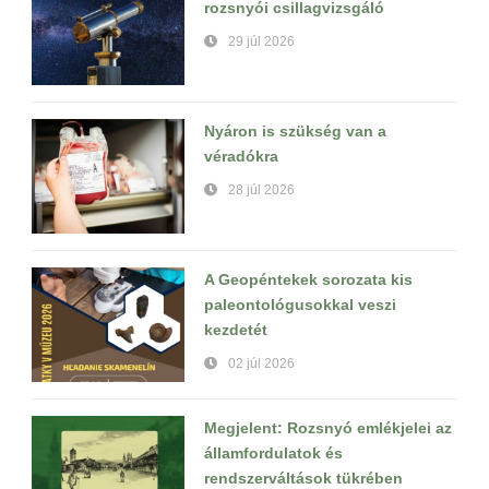
rozsnyói csillagvizsgáló
29 júl 2026
Nyáron is szükség van a
véradókra
28 júl 2026
A Geopéntekek sorozata kis
paleontológusokkal veszi
kezdetét
02 júl 2026
Megjelent: Rozsnyó emlékjelei az
államfordulatok és
rendszerváltások tükrében