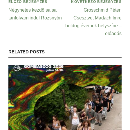
ELŐZŐ BEJEGYZÉS
KÖVETKEZŐ BEJEGYZÉS
Négyhetes kezdő salsa
Grosschmid Péter:
tanfolyam indul Rozsnyón
Csesztve, Madách Imre
boldog éveinek helyszíne –
előadás
RELATED POSTS