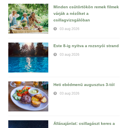
Minden csütörtökön remek filmek
várják a nézőket a
csillagvizsgálóban
03 aug 2026
Este 8-ig nyitva a rozsnyói strand
03 aug 2026
Heti ebédmenü augusztus 3-tól
03 aug 2026
Állásajánlat: csillagászt keres a