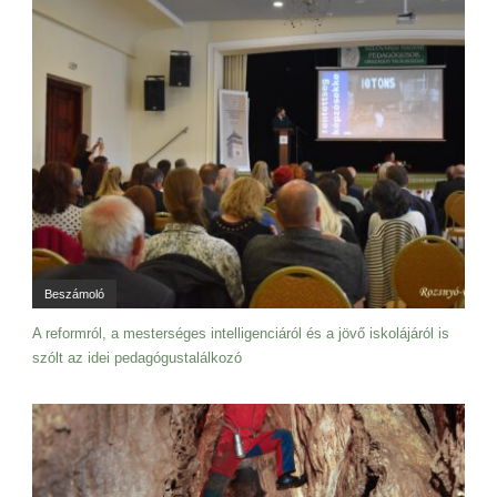
Beszámoló
A reformról, a mesterséges intelligenciáról és a jövő iskolájáról is
szólt az idei pedagógustalálkozó