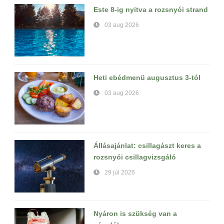
Este 8-ig nyitva a rozsnyói strand
03 aug 2026
Heti ebédmenü augusztus 3-tól
03 aug 2026
Állásajánlat: csillagászt keres a
rozsnyói csillagvizsgáló
29 júl 2026
Nyáron is szükség van a