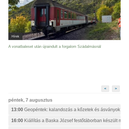
Hírek
A vonatbaleset után újraindult a forgalom Szádalmásnál
<
>
péntek, 7 augusztus
13:00
Geopéntek: kalandozás a kőzetek és ásványok izg
16:00
Kiállítás a Baska József festőtáborban készült műv