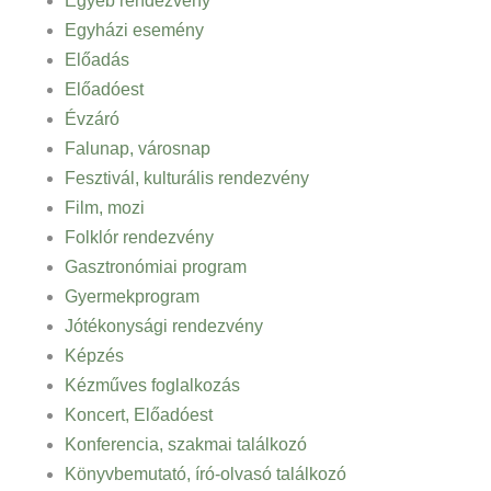
Egyéb rendezvény
Egyházi esemény
Előadás
Előadóest
Évzáró
Falunap, városnap
Fesztivál, kulturális rendezvény
Film, mozi
Folklór rendezvény
Gasztronómiai program
Gyermekprogram
Jótékonysági rendezvény
Képzés
Kézműves foglalkozás
Koncert, Előadóest
Konferencia, szakmai találkozó
Könyvbemutató, író-olvasó találkozó