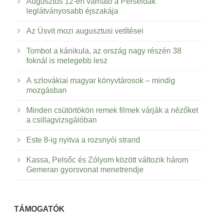
Augusztus 12-én várható a Perseidák
leglátványosabb éjszakája
Az Úsvit mozi augusztusi vetítései
Tombol a kánikula, az ország nagy részén 38
foknál is melegebb lesz
A szlovákiai magyar könyvtárosok – mindig
mozgásban
Minden csütörtökön remek filmek várják a nézőket
a csillagvizsgálóban
Este 8-ig nyitva a rozsnyói strand
Kassa, Pelsőc és Zólyom között változik három
Gemeran gyorsvonat menetrendje
TÁMOGATÓK