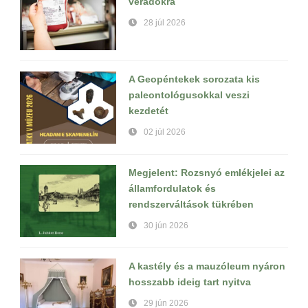
véradókra
28 júl 2026
A Geopéntekek sorozata kis
paleontológusokkal veszi
kezdetét
02 júl 2026
Megjelent: Rozsnyó emlékjelei az
államfordulatok és
rendszerváltások tükrében
30 jún 2026
A kastély és a mauzóleum nyáron
hosszabb ideig tart nyitva
29 jún 2026