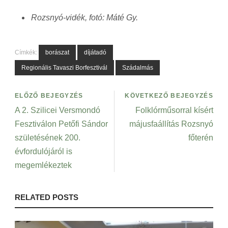
Rozsnyó-vidék, fotó: Máté Gy.
Címkék:
borászat
díjátadó
Regionális Tavaszi Borfesztivál
Szádalmás
ELŐZŐ BEJEGYZÉS
KÖVETKEZŐ BEJEGYZÉS
A 2. Szilicei Versmondó
Folklórműsorral kísért
Fesztiválon Petőfi Sándor
májusfaállítás Rozsnyó
születésének 200.
főterén
évfordulójáról is
megemlékeztek
RELATED POSTS