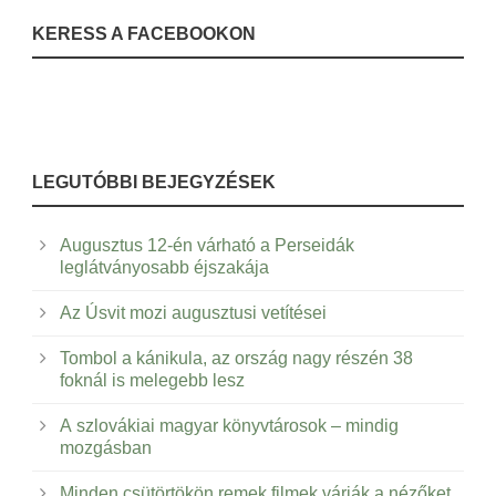
KERESS A FACEBOOKON
LEGUTÓBBI BEJEGYZÉSEK
Augusztus 12-én várható a Perseidák
leglátványosabb éjszakája
Az Úsvit mozi augusztusi vetítései
Tombol a kánikula, az ország nagy részén 38
foknál is melegebb lesz
A szlovákiai magyar könyvtárosok – mindig
mozgásban
Minden csütörtökön remek filmek várják a nézőket