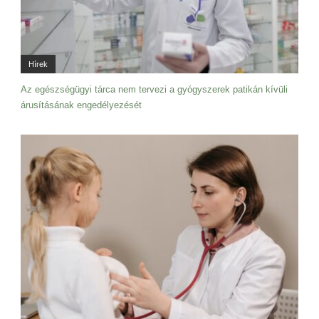
Hírek
Az egészségügyi tárca nem tervezi a gyógyszerek patikán kívüli
árusításának engedélyezését