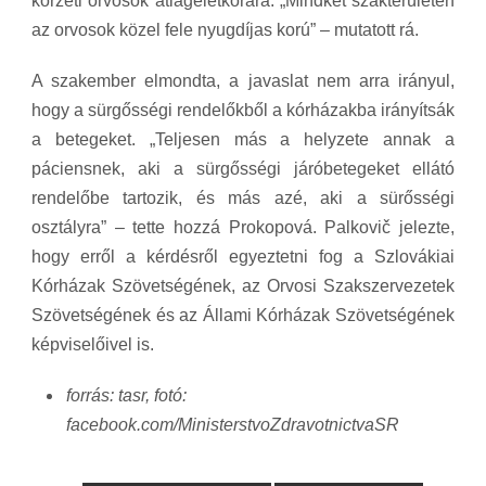
körzeti orvosok átlagéletkorára. „Mindkét szakterületen
az orvosok közel fele nyugdíjas korú” – mutatott rá.
A szakember elmondta, a javaslat nem arra irányul,
hogy a sürgősségi rendelőkből a kórházakba irányítsák
a betegeket. „Teljesen más a helyzete annak a
páciensnek, aki a sürgősségi járóbetegeket ellátó
rendelőbe tartozik, és más azé, aki a sürősségi
osztályra” – tette hozzá Prokopová. Palkovič jelezte,
hogy erről a kérdésről egyeztetni fog a Szlovákiai
Kórházak Szövetségének, az Orvosi Szakszervezetek
Szövetségének és az Állami Kórházak Szövetségének
képviselőivel is.
forrás: tasr, fotó:
facebook.com/MinisterstvoZdravotnictvaSR