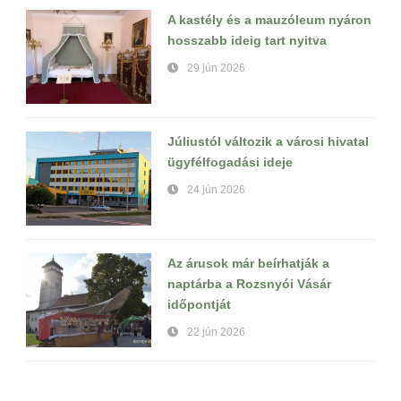
A kastély és a mauzóleum nyáron
hosszabb ideig tart nyitva
29 jún 2026
Júliustól változik a városi hivatal
ügyfélfogadási ideje
24 jún 2026
Az árusok már beírhatják a
naptárba a Rozsnyói Vásár
időpontját
22 jún 2026