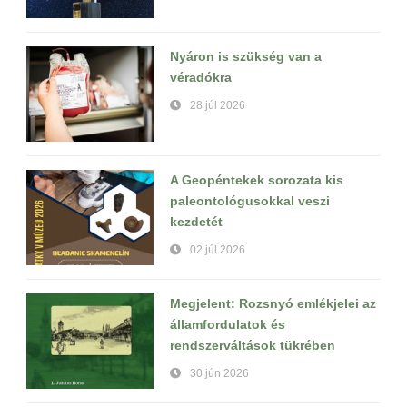
Nyáron is szükség van a
véradókra
28 júl 2026
A Geopéntekek sorozata kis
paleontológusokkal veszi
kezdetét
02 júl 2026
Megjelent: Rozsnyó emlékjelei az
államfordulatok és
rendszerváltások tükrében
30 jún 2026