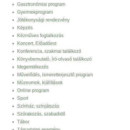
Gasztronómiai program
Gyermekprogram
Jótékonysági rendezvény
Képzés
Kézműves foglalkozás
Koncert, Előadóest
Konferencia, szakmai találkozó
Könyvbemutató, író-olvasó találkozó
Megemlékezés
Művelődés, ismeretterjesztő program
Múzeumok, kiállítások
Online program
Sport
Színház, színjátszás
Szórakozás, szabadidő
Tábor
Társadalmi esemény