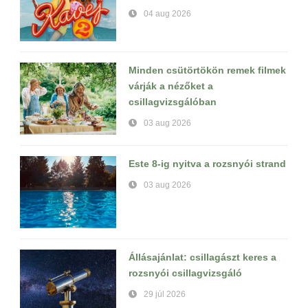
04 aug 2026
Minden csütörtökön remek filmek
várják a nézőket a
csillagvizsgálóban
03 aug 2026
Este 8-ig nyitva a rozsnyói strand
03 aug 2026
Állásajánlat: csillagászt keres a
rozsnyói csillagvizsgáló
29 júl 2026