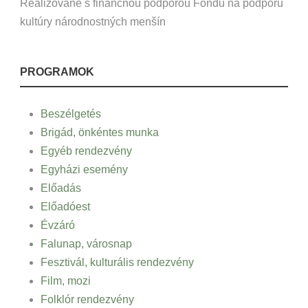
Realizované s finančnou podporou Fondu na podporu
kultúry národnostných menšín
PROGRAMOK
Beszélgetés
Brigád, önkéntes munka
Egyéb rendezvény
Egyházi esemény
Előadás
Előadóest
Évzáró
Falunap, városnap
Fesztivál, kulturális rendezvény
Film, mozi
Folklór rendezvény