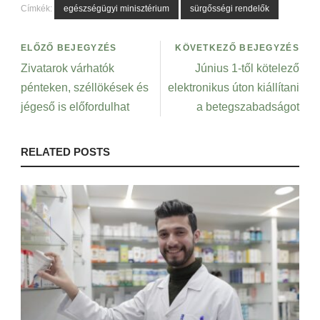
Címkék:
egészségügyi minisztérium
sürgősségi rendelők
ELŐZŐ BEJEGYZÉS
KÖVETKEZŐ BEJEGYZÉS
Zivatarok várhatók
Június 1-től kötelező
pénteken, széllökések és
elektronikus úton kiállítani
jégeső is előfordulhat
a betegszabadságot
RELATED POSTS