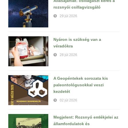
Állásajánlat: csillagászt keres a
rozsnyói csillagvizsgáló
29 júl 2026
Nyáron is szükség van a
véradókra
28 júl 2026
A Geopéntekek sorozata kis
paleontológusokkal veszi
kezdetét
02 júl 2026
Megjelent: Rozsnyó emlékjelei az
államfordulatok és