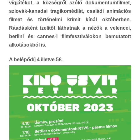
vígjátékot, a községről szóló
dokumentumfilmet,
szlovák-kanadai
tragikomédiát,
családi animációs
filmet és történelmi krimit kínál októberben.
Ráadásként ízelítőt láthatnak a nézők a velencei,
berlini és cannes-i filmfesztiválokon bemutatott
alkotásokból is.
A belépődíj 4 illetve 5€.