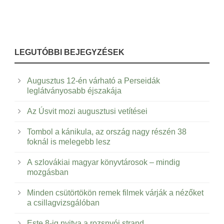
LEGUTÓBBI BEJEGYZÉSEK
Augusztus 12-én várható a Perseidák
leglátványosabb éjszakája
Az Úsvit mozi augusztusi vetítései
Tombol a kánikula, az ország nagy részén 38
foknál is melegebb lesz
A szlovákiai magyar könyvtárosok – mindig
mozgásban
Minden csütörtökön remek filmek várják a nézőket
a csillagvizsgálóban
Este 8-ig nyitva a rozsnyói strand