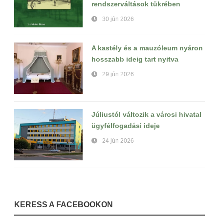
rendszerváltások tükrében
30 jún 2026
A kastély és a mauzóleum nyáron
hosszabb ideig tart nyitva
29 jún 2026
Júliustól változik a városi hivatal
ügyfélfogadási ideje
24 jún 2026
KERESS A FACEBOOKON