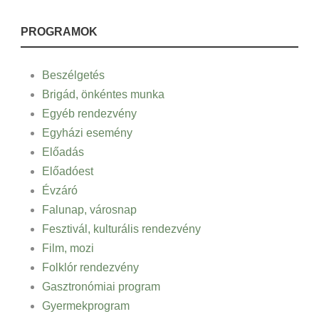
PROGRAMOK
Beszélgetés
Brigád, önkéntes munka
Egyéb rendezvény
Egyházi esemény
Előadás
Előadóest
Évzáró
Falunap, városnap
Fesztivál, kulturális rendezvény
Film, mozi
Folklór rendezvény
Gasztronómiai program
Gyermekprogram