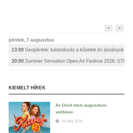
<
>
péntek, 7 augusztus
13:00
Geopéntek: kalandozás a kőzetek és ásványok izg
20:00
Summer Sensation Open Air Festival 2026: ST
KIEMELT HÍREK
Az Úsvit mozi augusztusi
vetítései
04 aug 2026