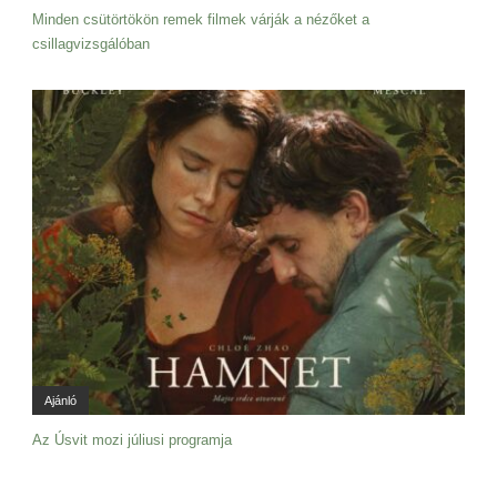
Minden csütörtökön remek filmek várják a nézőket a
csillagvizsgálóban
Ajánló
Az Úsvit mozi júliusi programja