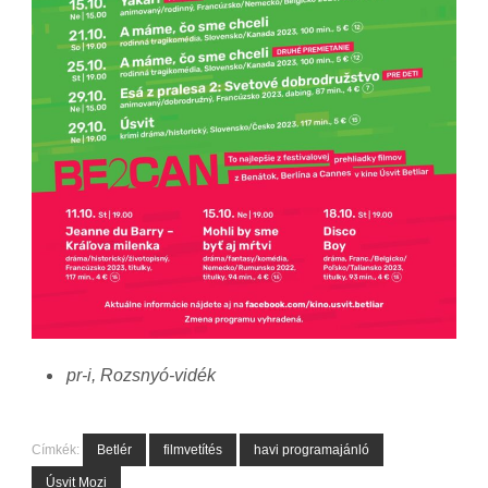
pr-i, Rozsnyó-vidék
Címkék:
Betlér
filmvetítés
havi programajánló
Úsvit Mozi