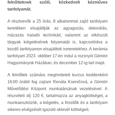
felnőtteknek szóló, közkedvelt kézműves
tanfolyamát.
A résztvevők a 25 órás, 8 alkalommal zajló tanfolyam
keretében elsajátítják az agyagozás, dekorálás,
mázazás haladó technikáit, valamint az elkészült
tárgyak kiégetésének folyamatát is, kapcsolódva a
kezdő tanfolyamon elsajátított ismeretekhez. A kerámia
tanfolyam 2023. október 17-én indul a rozsnyói Gömöri
Hagyományok Házában, és december 12-ig tart majd.
A felnőttek számára meghirdetett kurzus keddenként
16:00 órától fog zajlani Renáta Kseničová, a Gömöri
Művelődési Központ munkatársának vezetésével. A
részvételi díj 120 €, tartalmazza az anyagköltséget, a
munkaeszközök, a kiégetés, a frissítők és a tanfolyam
sikeres elvégzését igazoló oklevél költségeit.