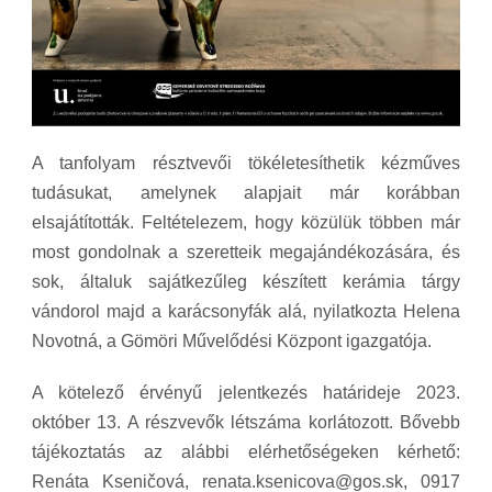
A tanfolyam résztvevői tökéletesíthetik kézműves
tudásukat, amelynek alapjait már korábban
elsajátították. Feltételezem, hogy közülük többen már
most gondolnak a szeretteik megajándékozására, és
sok, általuk sajátkezűleg készített kerámia tárgy
vándorol majd a karácsonyfák alá, nyilatkozta Helena
Novotná, a Gömöri Művelődési Központ igazgatója.
A kötelező érvényű jelentkezés határideje 2023.
október 13. A részvevők létszáma korlátozott. Bővebb
tájékoztatás az alábbi elérhetőségeken kérhető:
Renáta Kseničová, renata.ksenicova@gos.sk, 0917