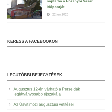
naptárba a Rozsnyói Vásár
időpontját
22 jún 2026
KERESS A FACEBOOKON
LEGUTÓBBI BEJEGYZÉSEK
Augusztus 12-én várható a Perseidák
leglátványosabb éjszakája
Az Úsvit mozi augusztusi vetítései