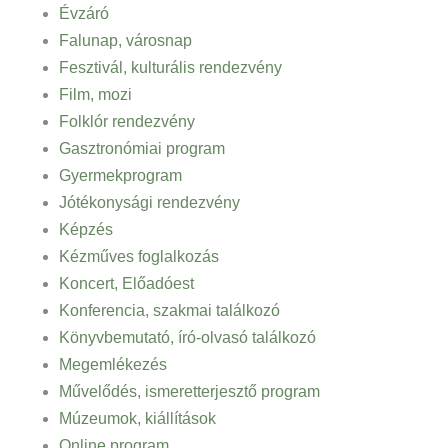
Évzáró
Falunap, városnap
Fesztivál, kulturális rendezvény
Film, mozi
Folklór rendezvény
Gasztronómiai program
Gyermekprogram
Jótékonysági rendezvény
Képzés
Kézműves foglalkozás
Koncert, Előadóest
Konferencia, szakmai találkozó
Könyvbemutató, író-olvasó találkozó
Megemlékezés
Művelődés, ismeretterjesztő program
Múzeumok, kiállítások
Online program