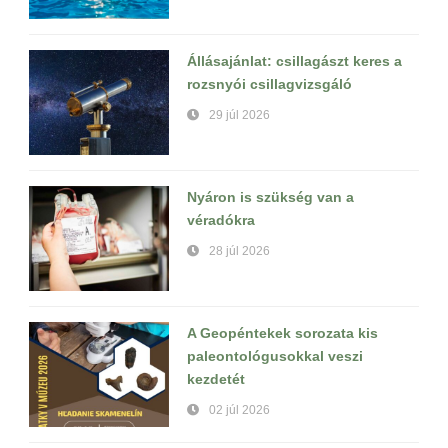
Állásajánlat: csillagászt keres a
rozsnyói csillagvizsgáló
29 júl 2026
Nyáron is szükség van a
véradókra
28 júl 2026
A Geopéntekek sorozata kis
paleontológusokkal veszi
kezdetét
02 júl 2026