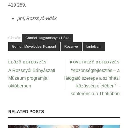
419 259.
pr-i, Rozsnyó-vidék
Címkék:
Gömöri Hagyományok Háza
Gömöri Művelődési Központ
Rozsnyó
tanfolyam
ELŐZŐ BEJEGYZÉS
KÖVETKEZŐ BEJEGYZÉS
A Rozsnyói Bányászati
“Közönségfejlesztés – a
Múzeum programjai
látogató szerepe a színházi
októberben
közösség életében” –
konferencia a Tháliában
RELATED POSTS