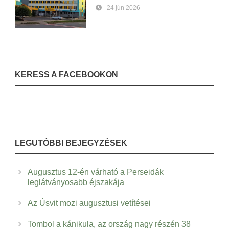
24 jún 2026
KERESS A FACEBOOKON
LEGUTÓBBI BEJEGYZÉSEK
Augusztus 12-én várható a Perseidák
leglátványosabb éjszakája
Az Úsvit mozi augusztusi vetítései
Tombol a kánikula, az ország nagy részén 38