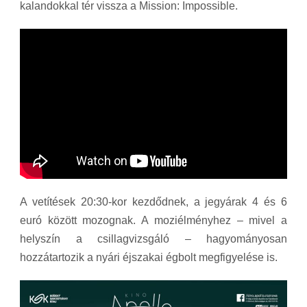
kalandokkal tér vissza a Mission: Impossible.
A vetítések 20:30-kor kezdődnek, a jegyárak 4 és 6
euró között mozognak. A moziélményhez – mivel a
helyszín a csillagvizsgáló – hagyományosan
hozzátartozik a nyári éjszakai égbolt megfigyelése is.