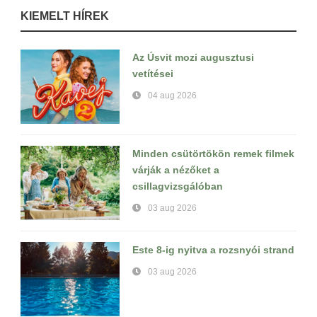
KIEMELT HÍREK
Az Úsvit mozi augusztusi
vetítései
04 aug 2026
Minden csütörtökön remek filmek
várják a nézőket a
csillagvizsgálóban
03 aug 2026
Este 8-ig nyitva a rozsnyói strand
03 aug 2026