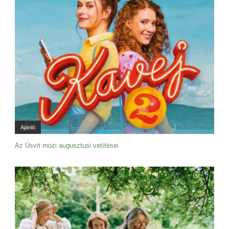
Ajánló
Az Úsvit mozi augusztusi vetítései