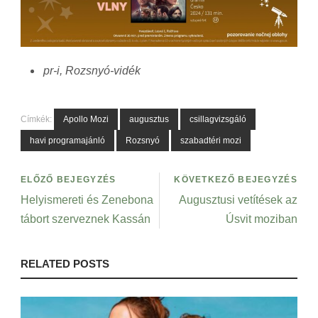
pr-i, Rozsnyó-vidék
Címkék:
Apollo Mozi
augusztus
csillagvizsgáló
havi programajánló
Rozsnyó
szabadtéri mozi
ELŐZŐ BEJEGYZÉS
KÖVETKEZŐ BEJEGYZÉS
Helyismereti és Zenebona
Augusztusi vetítések az
tábort szerveznek Kassán
Úsvit moziban
RELATED POSTS