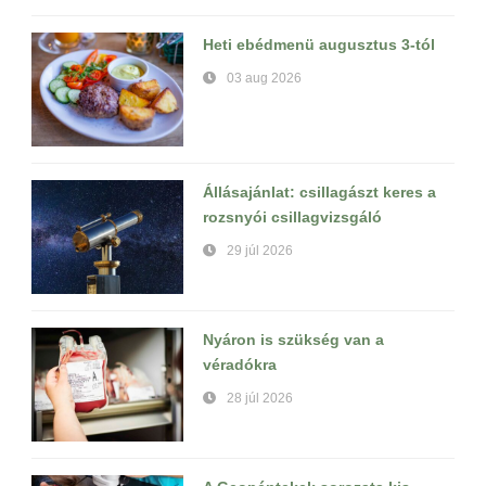
Heti ebédmenü augusztus 3-tól
03 aug 2026
Állásajánlat: csillagászt keres a
rozsnyói csillagvizsgáló
29 júl 2026
Nyáron is szükség van a
véradókra
28 júl 2026