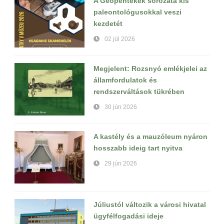
A Geopéntekek sorozata kis
paleontológusokkal veszi
kezdetét
02 júl 2026
Megjelent: Rozsnyó emlékjelei az
államfordulatok és
rendszerváltások tükrében
30 jún 2026
A kastély és a mauzóleum nyáron
hosszabb ideig tart nyitva
29 jún 2026
Júliustól változik a városi hivatal
ügyfélfogadási ideje