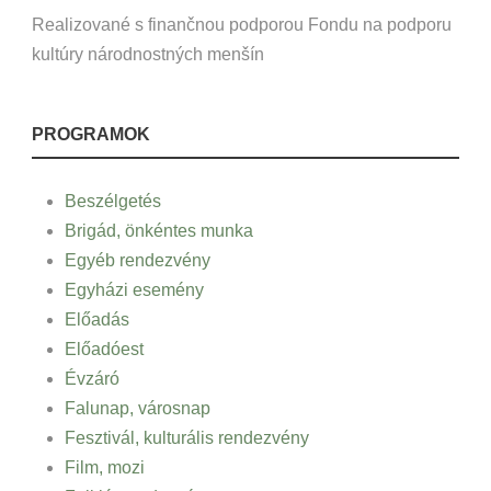
Realizované s finančnou podporou Fondu na podporu
kultúry národnostných menšín
PROGRAMOK
Beszélgetés
Brigád, önkéntes munka
Egyéb rendezvény
Egyházi esemény
Előadás
Előadóest
Évzáró
Falunap, városnap
Fesztivál, kulturális rendezvény
Film, mozi