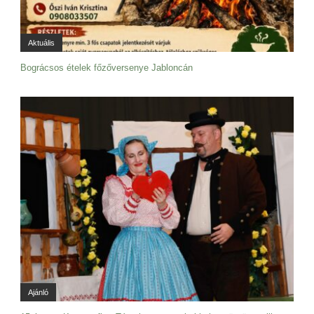
Aktuális
Bográcsos ételek főzőversenye Jabloncán
Ajánló