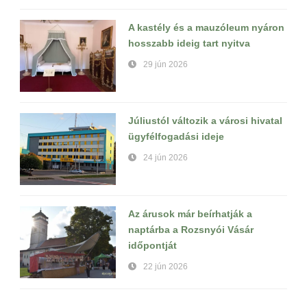
A kastély és a mauzóleum nyáron
hosszabb ideig tart nyitva
29 jún 2026
Júliustól változik a városi hivatal
ügyfélfogadási ideje
24 jún 2026
Az árusok már beírhatják a
naptárba a Rozsnyói Vásár
időpontját
22 jún 2026