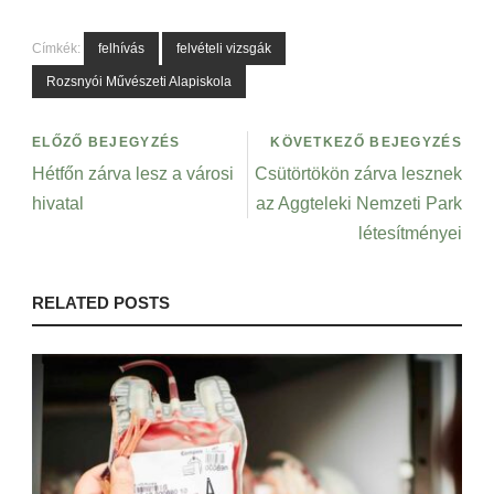
Címkék:
felhívás
felvételi vizsgák
Rozsnyói Művészeti Alapiskola
ELŐZŐ BEJEGYZÉS
KÖVETKEZŐ BEJEGYZÉS
Hétfőn zárva lesz a városi
Csütörtökön zárva lesznek
hivatal
az Aggteleki Nemzeti Park
létesítményei
RELATED POSTS