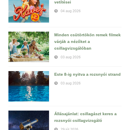
vetítései
04 aug 2026
Minden csütörtökön remek filmek
várják a nézőket a
csillagvizsgálóban
03 aug 2026
Este 8-ig nyitva a rozsnyói strand
03 aug 2026
Állásajánlat: csillagászt keres a
rozsnyói csillagvizsgáló
29 júl 2026