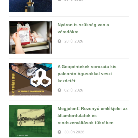
Nyáron is szükség van a
véradókra
28 júl 2026
A Geopéntekek sorozata kis
paleontológusokkal veszi
kezdetét
02 júl 2026
Megjelent: Rozsnyó emlékjelei az
államfordulatok és
rendszerváltások tükrében
30 jún 2026