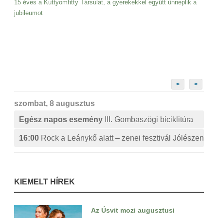
15 éves a Kuttyomfitty Társulat, a gyerekekkel együtt ünneplik a
jubileumot
<
>
szombat, 8 augusztus
Egész napos esemény
III. Gombaszögi biciklitúra
16:00
Rock a Leánykő alatt – zenei fesztivál Jólészen
KIEMELT HÍREK
Az Úsvit mozi augusztusi