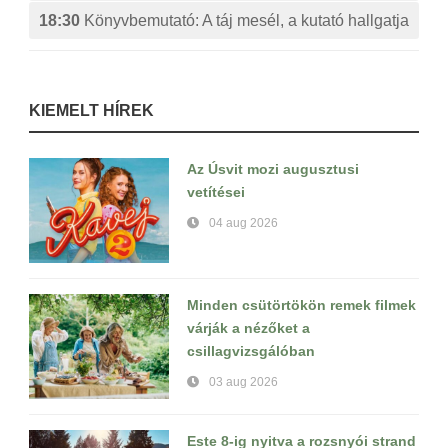
18:30
Könyvbemutató: A táj mesél, a kutató hallgatja
KIEMELT HÍREK
Az Úsvit mozi augusztusi
vetítései
04 aug 2026
Minden csütörtökön remek filmek
várják a nézőket a
csillagvizsgálóban
03 aug 2026
Este 8-ig nyitva a rozsnyói strand