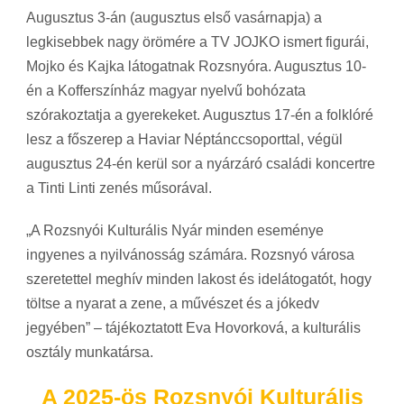
Augusztus 3-án (augusztus első vasárnapja) a
legkisebbek nagy örömére a TV JOJKO ismert figurái,
Mojko és Kajka látogatnak Rozsnyóra. Augusztus 10-
én a Kofferszínház magyar nyelvű bohózata
szórakoztatja a gyerekeket. Augusztus 17-én a folklóré
lesz a főszerep a Haviar Néptánccsoporttal, végül
augusztus 24-én kerül sor a nyárzáró családi koncertre
a Tinti Linti zenés műsorával.
„A Rozsnyói Kulturális Nyár minden eseménye
ingyenes a nyilvánosság számára. Rozsnyó városa
szeretettel meghív minden lakost és idelátogatót, hogy
töltse a nyarat a zene, a művészet és a jókedv
jegyében” – tájékoztatott Eva Hovorková, a kulturális
osztály munkatársa.
A 2025-ös Rozsnyói Kulturális