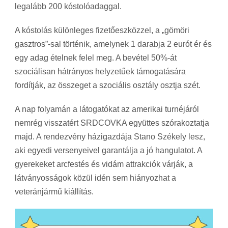
legalább 200 kóstolóadaggal.
A kóstolás különleges fizetőeszközzel, a „gömöri
gasztros”-sal történik, amelynek 1 darabja 2 eurót ér és
egy adag ételnek felel meg. A bevétel 50%-át
szociálisan hátrányos helyzetűek támogatására
fordítják, az összeget a szociális osztály osztja szét.
A nap folyamán a látogatókat az amerikai turnéjáról
nemrég visszatért SRDCOVKA együttes szórakoztatja
majd. A rendezvény házigazdája Stano Székely lesz,
aki egyedi versenyeivel garantálja a jó hangulatot. A
gyerekeket arcfestés és vidám attrakciók várják, a
látványosságok közül idén sem hiányozhat a
veteránjármű kiállítás.