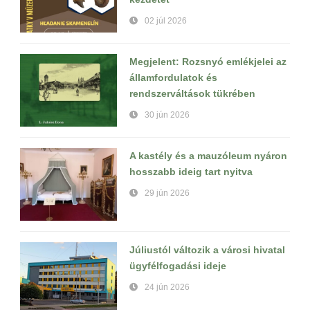
02 júl 2026
Megjelent: Rozsnyó emlékjelei az
államfordulatok és
rendszerváltások tükrében
30 jún 2026
A kastély és a mauzóleum nyáron
hosszabb ideig tart nyitva
29 jún 2026
Júliustól változik a városi hivatal
ügyfélfogadási ideje
24 jún 2026