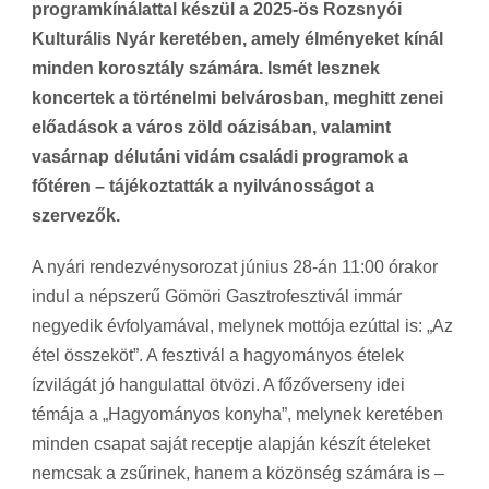
programkínálattal készül a 2025-ös Rozsnyói
Kulturális Nyár keretében, amely élményeket kínál
minden korosztály számára. Ismét lesznek
koncertek a történelmi belvárosban, meghitt zenei
előadások a város zöld oázisában, valamint
vasárnap délutáni vidám családi programok a
főtéren – tájékoztatták a nyilvánosságot a
szervezők.
A nyári rendezvénysorozat június 28-án 11:00 órakor
indul a népszerű Gömöri Gasztrofesztivál immár
negyedik évfolyamával, melynek mottója ezúttal is: „Az
étel összeköt”. A fesztivál a hagyományos ételek
ízvilágát jó hangulattal ötvözi. A főzőverseny idei
témája a „Hagyományos konyha”, melynek keretében
minden csapat saját receptje alapján készít ételeket
nemcsak a zsűrinek, hanem a közönség számára is –