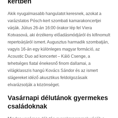
kertben
Akik nyugalmasabb hangulatot keresnek, azokat a
varázslatos Pósch-kert szombati kamarakoncertjei
várják. Július 26-án 16:00 órakor lép fel Viera
Kotvasová, aki érzékeny előadásmódjáról és kifinomult
repertoárjáról ismert. Augusztus harmadik szombatján,
vagyis 16-án egy különleges magyar formáció, az
Acoustic Duo ad koncertet – Káló Csenge, a
tehetséges fiatal énekesnő finom dallamai, a
világklasszis hangú Kovács Sándor és az ismert
slágereket idéző akusztikus feldolgozásaik
elvarázsolják a közönséget.
Vasárnapi délutánok gyermekes
családoknak