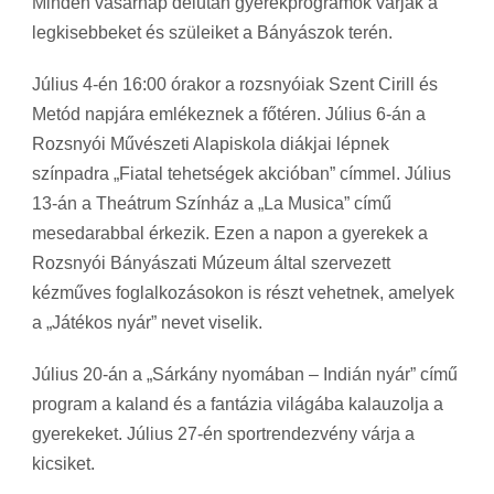
Minden vasárnap délután gyerekprogramok várják a
legkisebbeket és szüleiket a Bányászok terén.
Július 4-én 16:00 órakor a rozsnyóiak Szent Cirill és
Metód napjára emlékeznek a főtéren. Július 6-án a
Rozsnyói Művészeti Alapiskola diákjai lépnek
színpadra „Fiatal tehetségek akcióban” címmel. Július
13-án a Theátrum Színház a „La Musica” című
mesedarabbal érkezik. Ezen a napon a gyerekek a
Rozsnyói Bányászati Múzeum által szervezett
kézműves foglalkozásokon is részt vehetnek, amelyek
a „Játékos nyár” nevet viselik.
Július 20-án a „Sárkány nyomában – Indián nyár” című
program a kaland és a fantázia világába kalauzolja a
gyerekeket. Július 27-én sportrendezvény várja a
kicsiket.