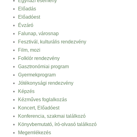
Egyházi esemény
Előadás
Előadóest
Évzáró
Falunap, városnap
Fesztivál, kulturális rendezvény
Film, mozi
Folklór rendezvény
Gasztronómiai program
Gyermekprogram
Jótékonysági rendezvény
Képzés
Kézműves foglalkozás
Koncert, Előadóest
Konferencia, szakmai találkozó
Könyvbemutató, író-olvasó találkozó
Megemlékezés