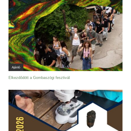
Ajánló
Elkezdődött a Gombaszögi fesztivál