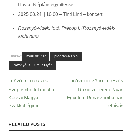
Haviar Néptáncegyüttessel
2025.08.24. | 16:00 – Tinti Linti – koncert
Rozsnyó-vidék, fotó: Prékop I. (Rozsnyó-vidék-
archívum)
Címkék:
nyári szünet
programajánló
Rozsnyói Kulturális Nyár
ELŐZŐ BEJEGYZÉS
KÖVETKEZŐ BEJEGYZÉS
Szeptembertől indul a
II. Rákóczi Ferenc Nyári
Kassai Magyar
Egyetem Rimaszombatban
Szakkollégium
– felhívás
RELATED POSTS