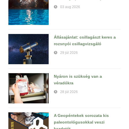
03 aug 2026
Állásajánlat: csillagászt keres a
rozsnyói csillagvizsgáló
29 júl 2026
Nyáron is szükség van a
véradókra
28 júl 2026
A Geopéntekek sorozata kis
paleontológusokkal veszi
kezdetét