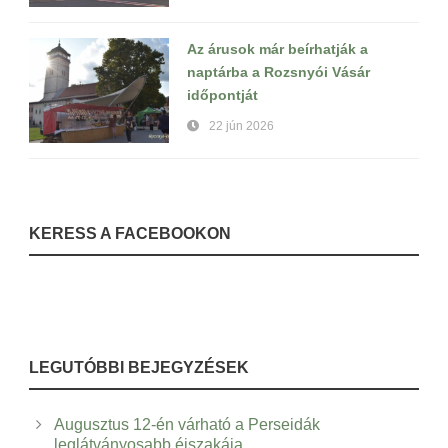
Az árusok már beírhatják a
naptárba a Rozsnyói Vásár
időpontját
22 jún 2026
KERESS A FACEBOOKON
LEGUTÓBBI BEJEGYZÉSEK
Augusztus 12-én várható a Perseidák
leglátványosabb éjszakája