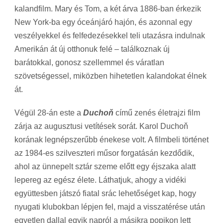
kalandfilm. Mary és Tom, a két árva 1886-ban érkezik
New York-ba egy óceánjáró hajón, és azonnal egy
veszélyekkel és felfedezésekkel teli utazásra indulnak
Amerikán át új otthonuk felé – találkoznak új
barátokkal, gonosz szellemmel és váratlan
szövetségessel, miközben hihetetlen kalandokat élnek
át.
Végül 28-án este a
Duchoň
című zenés életrajzi film
zárja az augusztusi vetítések sorát. Karol Duchoň
korának legnépszerűbb énekese volt. A filmbeli történet
az 1984-es szilveszteri műsor forgatásán kezdődik,
ahol az ünnepelt sztár szeme előtt egy éjszaka alatt
lepereg az egész élete. Láthatjuk, ahogy a vidéki
együttesben játszó fiatal srác lehetőséget kap, hogy
nyugati klubokban lépjen fel, majd a visszatérése után
egyetlen dallal egyik napról a másikra popikon lett