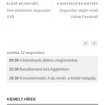
ELŐZŐ BEJEGYZÉS
KÖVETKEZŐ BEJEGYZÉS
Heti ebédmenü augusztus
Augusztus végén ismét
4-től
Várlak Fesztivál!
<
>
szerda, 12 augusztus
09:00
A kőedények játékos megismerése
15:30
Baradlamanó túra Aggteleken
18:30
Könyvbemutató: A táj mesél, a kutató hallgatja
KIEMELT HÍREK