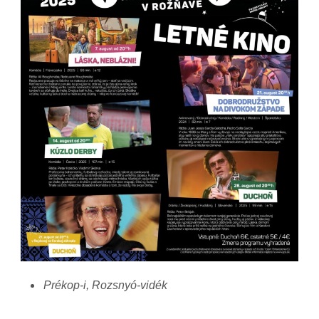
Prékop-i, Rozsnyó-vidék