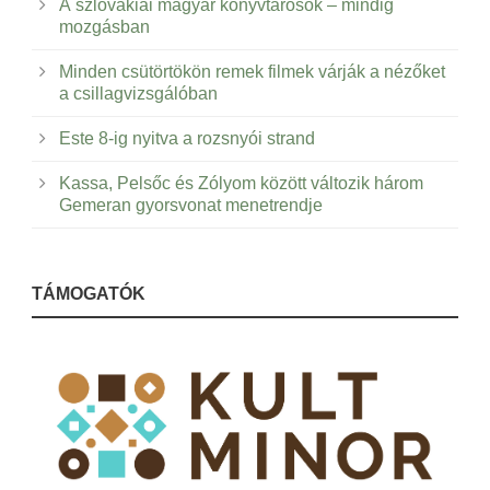
A szlovákiai magyar könyvtárosok – mindig
mozgásban
Minden csütörtökön remek filmek várják a nézőket
a csillagvizsgálóban
Este 8-ig nyitva a rozsnyói strand
Kassa, Pelsőc és Zólyom között változik három
Gemeran gyorsvonat menetrendje
TÁMOGATÓK