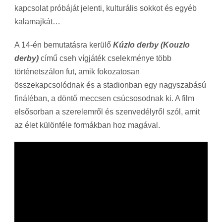
kapcsolat próbáját jelenti, kulturális sokkot és egyéb
kalamajkát…
A 14-én bemutatásra kerülő
Kúzlo derby (Kouzlo
derby)
című cseh vígjáték cselekménye több
történetszálon fut, amik fokozatosan
összekapcsolódnak és a stadionban egy nagyszabású
fináléban, a döntő meccsen csúcsosodnak ki. A film
elsősorban a szerelemről és szenvedélyről szól, amit
az élet különféle formákban hoz magával.