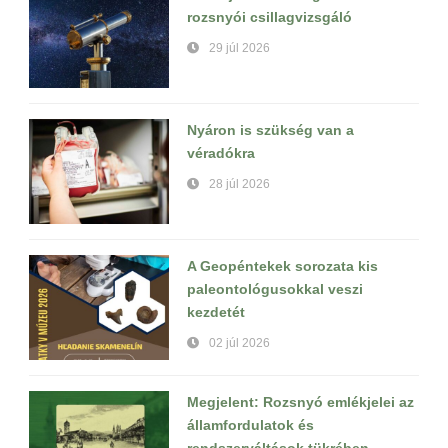
rozsnyói csillagvizsgáló
29 júl 2026
Nyáron is szükség van a
véradókra
28 júl 2026
A Geopéntekek sorozata kis
paleontológusokkal veszi
kezdetét
02 júl 2026
Megjelent: Rozsnyó emlékjelei az
államfordulatok és