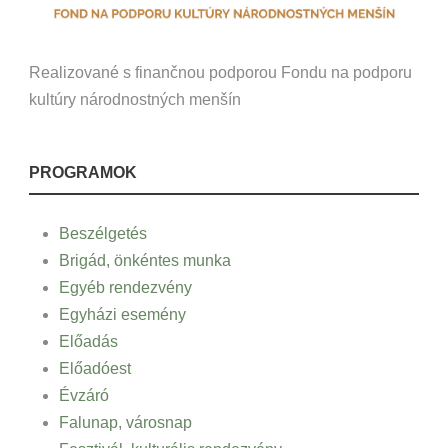
Realizované s finančnou podporou Fondu na podporu
kultúry národnostných menšín
PROGRAMOK
Beszélgetés
Brigád, önkéntes munka
Egyéb rendezvény
Egyházi esemény
Előadás
Előadóest
Évzáró
Falunap, városnap