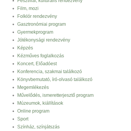
Fesztivál, kulturális rendezvény
Film, mozi
Folklór rendezvény
Gasztronómiai program
Gyermekprogram
Jótékonysági rendezvény
Képzés
Kézműves foglalkozás
Koncert, Előadóest
Konferencia, szakmai találkozó
Könyvbemutató, író-olvasó találkozó
Megemlékezés
Művelődés, ismeretterjesztő program
Múzeumok, kiállítások
Online program
Sport
Színház, színjátszás