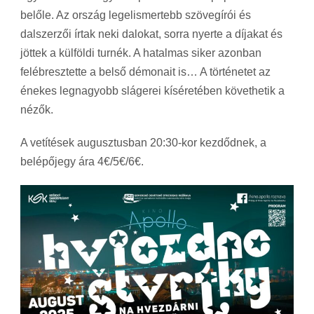
belőle. Az ország legelismertebb szövegírói és
dalszerzői írtak neki dalokat, sorra nyerte a díjakat és
jöttek a külföldi turnék. A hatalmas siker azonban
felébresztette a belső démonait is… A történetet az
énekes legnagyobb slágerei kíséretében követhetik a
nézők.
A vetítések augusztusban 20:30-kor kezdődnek, a
belépőjegy ára 4€/5€/6€.