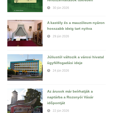
rendszerváltások tükrében
30 jún 2026
A kastély és a mauzóleum nyáron
hosszabb ideig tart nyitva
29 jún 2026
Júliustól változik a városi hivatal
ügyfélfogadási ideje
24 jún 2026
Az árusok már beírhatják a
naptárba a Rozsnyói Vásár
időpontját
22 jún 2026