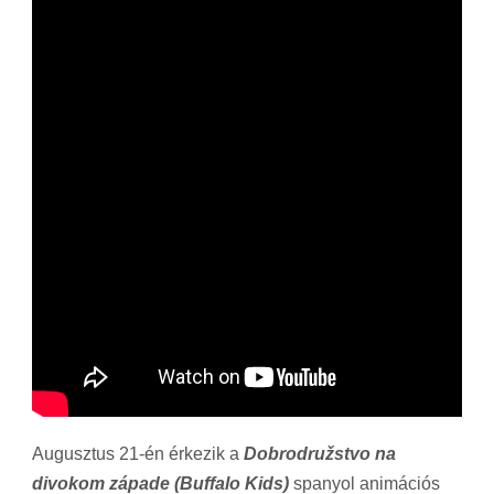
Augusztus 21-én érkezik a
Dobrodružstvo na
divokom západe (Buffalo Kids)
spanyol animációs