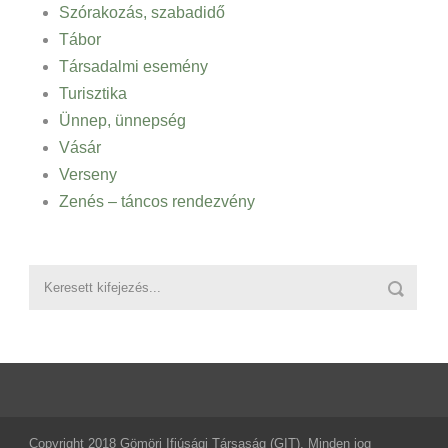
Szórakozás, szabadidő
Tábor
Társadalmi esemény
Turisztika
Ünnep, ünnepség
Vásár
Verseny
Zenés – táncos rendezvény
Copyright 2018 Gömöri Ifjúsági Társaság (GIT), Minden jog