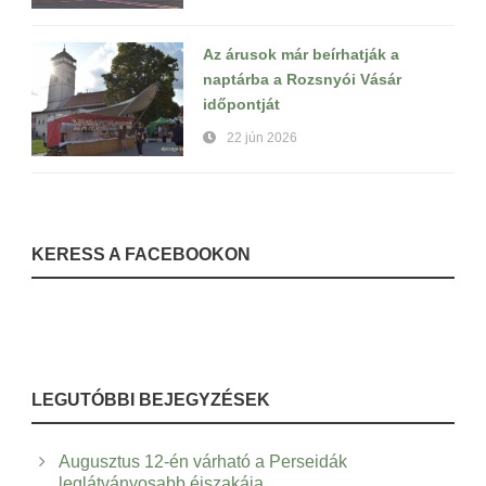
Az árusok már beírhatják a
naptárba a Rozsnyói Vásár
időpontját
22 jún 2026
KERESS A FACEBOOKON
LEGUTÓBBI BEJEGYZÉSEK
Augusztus 12-én várható a Perseidák
leglátványosabb éjszakája