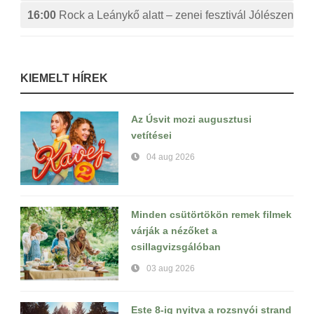
16:00
Rock a Leánykő alatt – zenei fesztivál Jólészen
KIEMELT HÍREK
Az Úsvit mozi augusztusi
vetítései
04 aug 2026
Minden csütörtökön remek filmek
várják a nézőket a
csillagvizsgálóban
03 aug 2026
Este 8-ig nyitva a rozsnyói strand