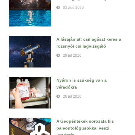
03 aug 2026
Állásajánlat: csillagászt keres a
rozsnyói csillagvizsgáló
29 júl 2026
Nyáron is szükség van a
véradókra
28 júl 2026
A Geopéntekek sorozata kis
paleontológusokkal veszi