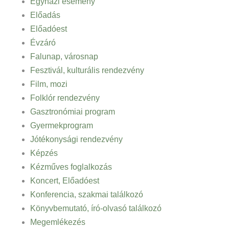
Egyházi esemény
Előadás
Előadóest
Évzáró
Falunap, városnap
Fesztivál, kulturális rendezvény
Film, mozi
Folklór rendezvény
Gasztronómiai program
Gyermekprogram
Jótékonysági rendezvény
Képzés
Kézműves foglalkozás
Koncert, Előadóest
Konferencia, szakmai találkozó
Könyvbemutató, író-olvasó találkozó
Megemlékezés