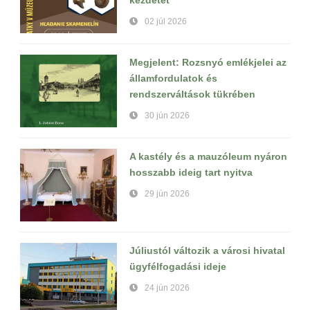
kezdetét
02 júl 2026
Megjelent: Rozsnyó emlékjelei az
államfordulatok és
rendszerváltások tükrében
30 jún 2026
A kastély és a mauzóleum nyáron
hosszabb ideig tart nyitva
29 jún 2026
Júliustól változik a városi hivatal
ügyfélfogadási ideje
24 jún 2026