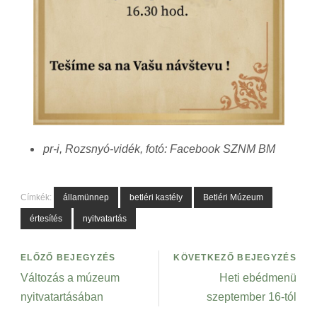
pr-i, Rozsnyó-vidék, fotó: Facebook SZNM BM
Címkék:
államünnep
betléri kastély
Betléri Múzeum
értesítés
nyitvatartás
ELŐZŐ BEJEGYZÉS
KÖVETKEZŐ BEJEGYZÉS
Változás a múzeum
Heti ebédmenü
nyitvatartásában
szeptember 16-tól